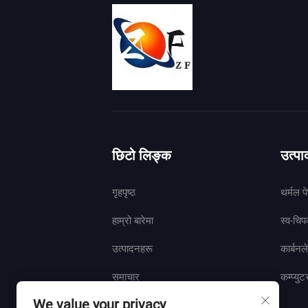
छिटो लिङ्क
उत्प
गृहपृष्ठ
थर्मल प
हाम्रो बारेमा
स्व-चि
उत्पादनहरू
कार्बनल
समाचार
कम्प्युट
We value your privacy
हामीलाई सम्पर्क गर्नुहोस