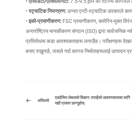
•
एसिडिटी/एल्कलिनिटी:
7.5-9.5 pH को तटस्थ कागजले ला
•
स्ट्याटिक नियन्त्रण:
उन्नत एन्टी-स्ट्याटिक उपचारले क
•
इको-प्रमाणीकरण:
FSC प्रमाणीकरण, क्लोरिन-मुक्त वि
अन्तर्राष्ट्रिय मानकीकरण संगठन (ISO) द्वारा सार्वजनि
प्रतिरोधमा कडा आवश्यकताहरू लगाउँछ। परीक्षणहरू देखाउँछ
बनाए राख्नुपर्छ, जसले गर्दा कागज निर्माताहरूलाई उत्पादन प्र
एडहेसिभ लेबलको विज्ञान: तपाईंको आवश्यकताका लागि
अघिल्लो
सही प्रकार छान्नुहोस्