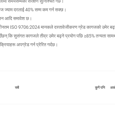
मो समयसम्मको संरक्षण सुनिश्चित गर्छ।
ागज ज्याम दरलाई 40% सम्म कम गर्न सक्छ।
रंजन आदि समावेश छ।
क नवीनतम ISO 9706:2024 मानकले दस्तावेजीकरण ग्रेड कागजको उमेर बढ्
न् कि सुसंगत कागजले तीव्र उमेर बढ्ने प्रयोग पछि ≥85% तन्यता सामर्थ
क्रियाहरू अपग्रेड गर्न प्रेरित गर्दछ।
कुनै पनि
अर्क
सबै