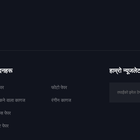
ादनहरू
हाम्रो न्यूजल
ेपर
फोटो पेपर
पकने वाला कागज
रंगीन कागज
ेस पेपर
र पेपर