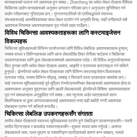
मानकहरूको पालना गर्न आवश्यक हुन सक्छ। Zhenfeng का थर्मल लेबल रोलहरू वैश्विक
चिकित्सा उद्योग मानकहरूको अनुसार उत्पादन गरिएका छन् र अनुपालन सुनिश्चित गर्न
कठोर परीक्षणबाट गुज्रिएका छन्। गुणस्तरप्रतिको यो प्रतिबद्धताले स्वास्थ्य
संस्थाहरूलाई आत्मविश्वासका साथ लेबल प्रयोग गर्न अनुमति दिन्छ, जहाँ उनीहरूले सबै
आवश्यक नियामक आवश्यकताहरू पूरा गरेको थाहा पाउँछन्।
विविध चिकित्सा आवश्यकताहरूका लागि कस्टमाइजेसन
विकल्पहरू
चिकित्सा सुविधाहरूको विभिन्न प्रयोजनका लागि विविध लेबलिङ आवश्यकताहरू हुन्छन्,
जसमा वायल र सिरिन्जहरूका लागि साना लेबलदेखि लिएर रोगीका चार्टहरू र चिकित्सा
उपकरणहरूका लागि ठूला लेबलहरूसम्मको आवश्यकता पर्दछ। यी विविध अनुप्रयोगहरूमा
फिट हुनका लागि थर्मल लेबल रोलहरू आकार, आकृति र प्रारूपमा कस्टमाइज गर्न सकिने
हुनुपर्छ। झेनफेंगले थर्मल लेबल रोलहरूका लागि विभिन्न कस्टमाइजेशन विकल्पहरू
प्रस्ताव गर्दछ, जसमा विभिन्न चौड़ाइ, लम्बाइ र चिपकने वाला प्रकारहरू समावेश छन्।
चाहे स्वास्थ्य सुविधाहरूलाई पूर्व-मुद्रित टेम्प्लेटहरूसँगका लेबलहरूको आवश्यकता होस् वा
आवश्यकता अनुसार मुद्रणका लागि खाली लेबलहरूको, झेनफेंगले विशिष्ट आवश्यकताहरू
पूरा गर्न समाधानहरू अनुकूलित गर्न सक्छ। कम न्यूनतम अर्डर मात्राहरूले साना
क्लिनिकहरू वा ठूला अस्पतालहरूलाई आवश्यकता भन्दा बढी बर्बादी नगरी आवश्यक
लेबलहरू प्राप्त गर्न सजिलो बनाउँछ।
चिकित्सा लेबलिङ उपकरणहरूसँग संगतता
तापीय लेबल रोलहरूले स्वास्थ्य सुविधाहरूमा प्रयोग हुने लेबलिङ्ग उपकरणहरूसँग—जस्तै
तापीय प्रिन्टरहरू र बारकोड स्क्यानरहरूसँग—सुचारु रूपमा काम गर्नुपर्छ। असंगत
लेबलहरूले जाम, गलत मुद्रण वा स्क्यानिङ्ग त्रुटिहरूको कारण बन्न सक्छन्, जसले