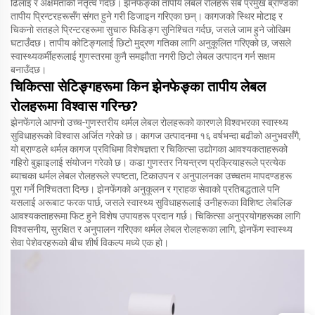
ढिलाइ र अक्षमताको नेतृत्व गर्दछ। झेनफेङ्का तापीय लेबल रोलहरू सबै प्रमुख ब्राण्डका
तापीय प्रिन्टरहरूसँग संगत हुने गरी डिजाइन गरिएका छन्। कागजको स्थिर मोटाइ र
चिकनो सतहले प्रिन्टरहरूमा सुचारु फिडिङ्ग सुनिश्चित गर्दछ, जसले जाम हुने जोखिम
घटाउँदछ। तापीय कोटिङ्गलाई छिटो मुद्रण गतिका लागि अनुकूलित गरिएको छ, जसले
स्वास्थ्यकर्मीहरूलाई गुणस्तरमा कुनै समझौता नगरी छिटो लेबल उत्पादन गर्न सक्षम
बनाउँदछ।
चिकित्सा सेटिङ्गहरूमा किन झेनफेङ्का तापीय लेबल
रोलहरूमा विश्वास गरिन्छ?
झेनफेंगले आफ्नो उच्च-गुणस्तरीय थर्मल लेबल रोलहरूको कारणले विश्वभरका स्वास्थ्य
सुविधाहरूको विश्वास अर्जित गरेको छ। कागज उत्पादनमा १६ वर्षभन्दा बढीको अनुभवसँगै,
यो ब्राण्डले थर्मल कागज प्रविधिमा विशेषज्ञता र चिकित्सा उद्योगका आवश्यकताहरूको
गहिरो बुझाइलाई संयोजन गरेको छ। कडा गुणस्तर नियन्त्रण प्रक्रियाहरूले प्रत्येक
ब्याचका थर्मल लेबल रोलहरूले स्पष्टता, टिकाउपन र अनुपालनका उच्चतम मापदण्डहरू
पूरा गर्ने निश्चितता दिन्छ। झेनफेंगको अनुकूलन र ग्राहक सेवाको प्रतिबद्धताले पनि
यसलाई अरूबाट फरक पार्छ, जसले स्वास्थ्य सुविधाहरूलाई उनीहरूका विशिष्ट लेबलिङ
आवश्यकताहरूमा फिट हुने विशेष उपायहरू प्रदान गर्छ। चिकित्सा अनुप्रयोगहरूका लागि
विश्वसनीय, सुरक्षित र अनुपालन गरिएका थर्मल लेबल रोलहरूका लागि, झेनफेंग स्वास्थ्य
सेवा पेशेवरहरूको बीच शीर्ष विकल्प मध्ये एक हो।