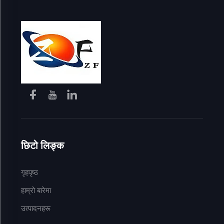
छिटो लिङ्क
गृहपृष्ठ
हाम्रो बारेमा
उत्पादनहरू