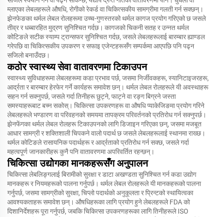
सजिलै स्क्यान गर्न वा पढ्न सकिन्छ, यद्यपि द्रुत गतिको वातावरणमा पनि। धुँधलो वा
म्लाएका लेबलहरूले औषधि, रोगीको रेकर्ड वा चिकित्सकीय सामग्रीमा गलती गर्न सक्छन्।
झेनफेङका थर्मल लेबल रोलहरूमा उच्च-गुणस्तरको थर्मल कागज प्रयोग गरिएको छ जसले
तीव्र र धब्बारहित मुद्रण सुनिश्चित गर्दछ। कागजको चिकनी सतह र उन्नत थर्मल
कोटिङले सटीक स्याम्प ट्रान्सफर सुनिश्चित गर्दछ, जसले लेबलहरूलाई बारम्बार ह्याण्डल
गरेपछि वा चिकित्सकीय उपकरण र सफाइ एजेन्टहरूसँग सम्पर्कमा आएपछि पनि पढ्न
सजिलो बनाउँदछ।
कठोर स्वास्थ्य सेवा वातावरणमा टिकाउपन
स्वास्थ्य सुविधाहरूमा लेबलहरूमा कडा प्रभाव पर्छ, जसमा निर्जीवकहरू, स्यानिटाइजरहरू,
आर्द्रता र बारम्बार हेरफेर गर्ने कार्यहरू समावेश छन्। थर्मल लेबल रोलहरूले यी अवस्थाहरू
सहन गर्न सक्नुपर्छ, जसले गर्दा तिनीहरू छुट्ने, फाट्ने वा रङ्ग बिग्रने जस्ता
समस्याहरूबाट बच्न सकोस्। चिकित्सा उपकरणहरू वा औषधि प्याकेजिङमा प्रयोग गरिने
लेबलहरूले भण्डारण वा परिवहनको समयमा तापक्रम परिवर्तनको प्रतिरोध गर्न सक्नुपर्छ।
झेनफेंगका थर्मल लेबल रोलहरू टिकाउपनको लागि डिजाइन गरिएका छन्, जसमा मजबूत
आधार सामग्री र शक्तिशाली चिपकने वालो पदार्थ छ जसले लेबलहरूलाई स्थानमा राख्छ।
थर्मल कोटिङले रासायनिक पदार्थहरू र आर्द्रताको प्रतिरोध गर्न सक्छ, जसले गर्दा
महत्वपूर्ण जानकारीहरू कुनै पनि वातावरणमा अपरिवर्तित रहन्छन्।
चिकित्सा उद्योगका मानकहरूसँग अनुपालन
चिकित्सा लेबलिङ्गलाई बिरामीको सुरक्षा र डाटा अखण्डता सुनिश्चित गर्न कडा उद्योग
मानकहरू र नियमहरूको पालना गर्नुपर्छ। थर्मल लेबल रोलहरूले यी मानकहरूको पालना
गर्नुपर्छ, जसमा सामग्रीको सुरक्षा, चिप्लो पदार्थको अनुकूलता र प्रिन्टको स्थायित्वका
आवश्यकताहरू समावेश छन्। औषधिहरूका लागि प्रयोग हुने लेबलहरूले FDA को
दिशानिर्देशहरू पूरा गर्नुपर्छ, जबकि चिकित्सा उपकरणहरूका लागि तिनीहरूले ISO