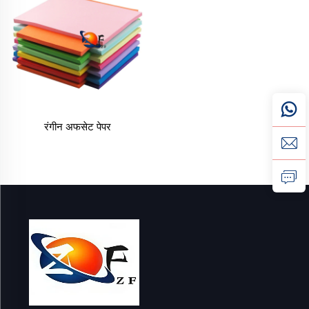
आवश्यकता हुन सक्छ, घरेलु शिल्पको लागि साना बन्डलहरू, वा व्यापारिक
प्रचारका लागि विशेष पत्रहरू, हाम्रो रंगीन कागज श्रेणीमा तपाईंको
विचारहरू जीवनमा ल्याउनका लागि सही रंग र विशिष्टताहरू छन्।
हाम्रो रंगीन कागजका प्रमुख फाइदाहरू
दीर्घकालीन प्रभावको लागि स्पष्ट, फेड-प्रतिरोधी रंगहरू
हाम्रो रंगेको कागजले यसको समयको साथै उज्ज्वल रहने स्पष्ट र रंगको
सटिकताको लागि छुट्याइएको छ। सस्तो रंगेको कागजको तुलनामा जुन
रंगीन अफसेट पेपर
समयको साथै फिक्का पर्न जान्छ, हाम्रो कागजले उच्च गुणस्तरीय, फिक्का
नहुने रंगहरू प्रयोग गर्दछ जसले कागजका तन्तुहरूमा रंगलाई स्थिर राख्छ।
तपाईंले चाहे सूर्यको पहेंलो, गाढा जंगली हरियो, वा धनी राजकीय नीलो
छान्नुभए पनि, प्रत्येक शीटमा रंग एकसमान हुन्छ—कुनै पनि हल्का वा गाढा
भागहरू भएको 'प्याची' शीट हुँदैन।
प्रत्येक परियोजनाका लागि यो महत्वपूर्ण हुन्छ: हाम्रो रंगीन कागजमा मुद्रित
कक्षा पोस्टर पनि स्कूलको वर्षको अन्त्यमा पनि उज्ज्वल देखिन्छ, हाम्रो रंगीन
शीटहरूको प्रयोग गरेर बनाइएको कार्यकलाप परियोजना प्रदर्शन गर्दा
फिक्का हुँदैन, र हाम्रो बोल्ड रंगको कागजमा मुद्रित व्यवसायिक फ्लायरले
दिनौंदेखि ग्राहकको ब्यागमा परेको अवस्थामा पनि ध्यान आकर्षित गर्छ। हामी
नरम पास्टल (जस्तै ब्लश गुलाबी वा मिन्ट हरियो) बाट लिएर नियोन चम्किलो