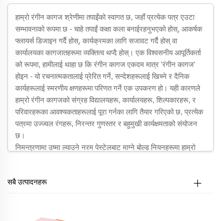
हाम्रो रंगीन कागज श्रेणीमा तपाईंको स्वागत छ, जहाँ प्रत्येक पत्र एउटा
सम्भावनाको रूपमा छ - चाहे तपाईं कक्षा कला बनाईरहनुभएको होस्, आकर्षक
फ्लायर्स डिजाइन गर्दै होस्, कार्यक्रमका लागि सजावट गर्दै होस् वा
कार्यालयका कागजातहरूमा व्यक्तित्व थप्दै होस्। एक विश्वसनीय आपूर्तिकर्ता
को रूपमा, हामीलाई थाहा छ कि रंगीन कागज एकदम मात्र 'रंगीन कागज'
होइन - यो रचनात्मकतालाई प्रेरित गर्ने, सन्देशहरूलाई खिच्ने र दैनिक
कार्यहरूलाई स्मरणीय क्षणहरूमा परिणत गर्ने एक उपकरण हो। यही कारणले
हाम्रो रंगीन कागजको संग्रह विद्यालयहरू, कार्यालयहरू, शिल्पकारहरू, र
परिवारहरूका आवश्यकताहरूलाई पूरा गर्नका लागि तैयार गरिएको छ, प्रत्येक
पत्रमा उज्ज्वल रंगहरू, निरन्तर गुणस्तर र बहुमुखी कार्यक्षमताको संयोजन
छ।
निमन्त्रणामा उष्मा ल्याउने नरम पेस्टेलबाट माग्ने बोल्ड नियनहरूमा हाम्रो
रंगीन कागजले कुनै पनि परियोजनाको लागि काम गर्न डिजाइन गरिएको छ।
हामीलाई थाहा छ कि सबै रंगीन कागज एउटै हुँदैन - बालुवा रंगहरू, असमान
सबै उत्पादनहरू
रंगाई, वा पातलो पानाहरूले प्रभाव नष्ट गर्न सक्छ। यसैले हामी गुणस्तरलाई
प्राथमिकता दिन्छौं, यो सुनिश्चित गर्दै कि हाम्रो रंगीन कागजले समृद्ध, साँचो
रंगहरू प्रदान गर्दछ, काट्ने, मोड्ने र प्रिन्टिङको सामना गर्दछ र ह्यान्डलिङ
पछि पनि स्पष्ट रहन्छ। तपाईंलाई विद्यालयको कला वर्गको लागि बल्क प्याकको