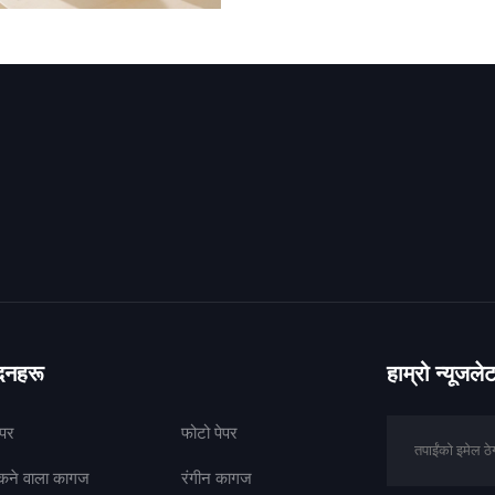
ादनहरू
हाम्रो न्यूजल
ेपर
फोटो पेपर
पकने वाला कागज
रंगीन कागज