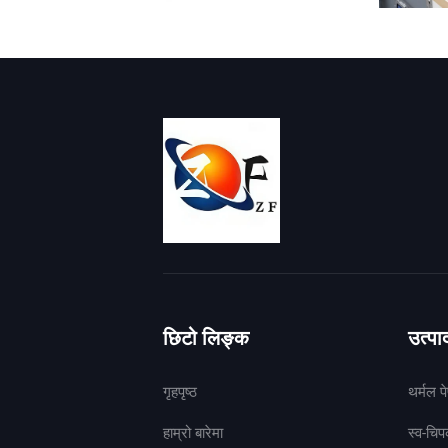
छिटो लिङ्क
उत्प
गृहपृष्ठ
थर्मल प
हाम्रो बारेमा
स्व-चि