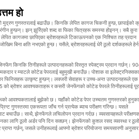
त्तम हो
शरको मुद्रण गुणस्तरलाई बढाउँछ। किनकि लेपित कागज चिकनी हुन्छ, छापाईको क
ंगीन हुन्छन्। झन् झुर्रिएको शब्द वा फिका चित्रहरू समस्या होइनन्। सबै कुरा ती
। लेपित कागजमा छापिएका ब्रोशरहरूले टिकाऊपनको एक निश्चित तह प्रदान
जोखिम बिना क्षति नभएको हुन्छ। यसैले, ब्रोशरहरूलाई धेरै ठूलो दर्शकहरूले हेर्
ेनफेंग किनकि तिनीहरूले उत्पादनहरूको विस्तृत स्पेक्ट्रम प्रदान गर्छन्। 
कदार र म्याटले कोटेड पेपरलाई बहुमुखी बनाउँछ। पोशाक वा इलेक्ट्रनिक्सक
कदार फिनिसहरू उत्कृष्ट हुन्छन्। लक्जरी सेवाहरू र उच्च-अन्त उत्पादनहरूले 
025 को ब्रोशर आवश्यकताहरू र कसरी जेनफेंगको कोटेड पेपरले तिनीहरूलाई पूरा
रूको आवश्यकतालाई बुझेको छ। यहाँको कोटेड पेपर उच्चतम गुणस्तरको हुनुका
न्ट गुणस्तरमा एकरूपता जाँच गर्न प्रत्येक ब्याच परीक्षण गरिन्छ। यसले
बाट बचाउँछ। साथै, झेनफेंगले लचिलोपन प्रदान गर्दछ। व्यवसायहरूले परीक्षण
ानका लागि ठूलो अर्डर पनि दिन सक्छन्। झेनफेंगको कुशल रसद व्यवस्था र ठूल
र प्राप्त गर्छन्, जसले उनीहरूलाई आफ्नो ब्रोशर परियोजना समयसारणी अनुसा