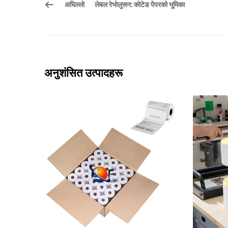
अघिल्लो
लेबल रेभोलुसन: कोटेड पेपरको भूमिका
अनुशंसित उत्पादहरू