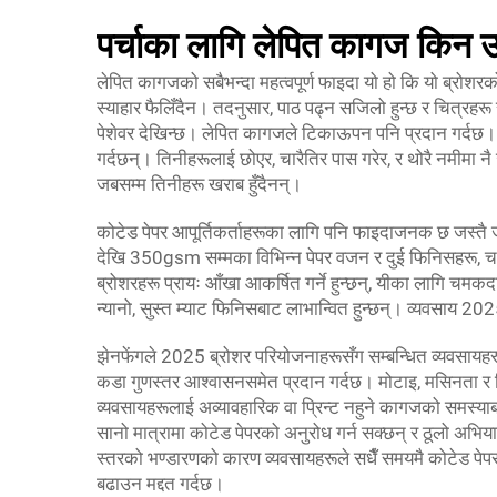
पर्चाका लागि लेपित कागज किन उ
लेपित कागजको सबैभन्दा महत्वपूर्ण फाइदा यो हो कि यो ब्रो
स्याहार फैलिँदैन। तदनुसार, पाठ पढ्न सजिलो हुन्छ र चित्रहरू र
पेशेवर देखिन्छ। लेपित कागजले टिकाऊपन पनि प्रदान गर्दछ
गर्दछन्। तिनीहरूलाई छोएर, चारैतिर पास गरेर, र थोरै नमीमा नै 
जबसम्म तिनीहरू खराब हुँदैनन्।
कोटेड पेपर आपूर्तिकर्ताहरूका लागि पनि फाइदाजनक छ जस्तै ज
देखि 350gsm सम्मका विभिन्न पेपर वजन र दुई फिनिसहरू, चम
ब्रोशरहरू प्रायः आँखा आकर्षित गर्ने हुन्छन्, यीका लागि चम
न्यानो, सुस्त म्याट फिनिसबाट लाभान्वित हुन्छन्। व्यवसाय 2
झेनफेंगले 2025 ब्रोशर परियोजनाहरूसँग सम्बन्धित व्यवसायह
कडा गुणस्तर आश्वासनसमेत प्रदान गर्दछ। मोटाइ, मसिनता र प्रि
व्यवसायहरूलाई अव्यावहारिक वा प्रिन्ट नहुने कागजको समस्या
सानो मात्रामा कोटेड पेपरको अनुरोध गर्न सक्छन् र ठूलो अभिय
स्तरको भण्डारणको कारण व्यवसायहरूले सधैँ समयमै कोटेड पेप
बढाउन मद्दत गर्दछ।