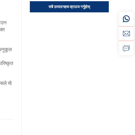
सबै उत्पादनहरू ब्राउज गर्नुहोस्
नाउन
क्त
अनुकूल
रिष्कृत
सले यो