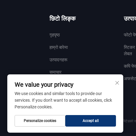
छिटो लिङ्क
उत्प
गृहपृष्ठ
फोटो पे
हाम्रो बारेमा
स्टिकर
लेबल
उत्पादनहरू
कपि पे
समाचार
अफसेट 
We value your privacy
हामीलाई सम्पर्क गर्नुहोस
We use cookies and similar tools to provide our
services. If you don't want to accept all cookies, click
Personalize cookies.
Personalize cookies
Accept all
कपीराइट © २०२५ शान्डोंग जेनफेंग पेपर उद्योग कम्पनी लिमिटेडको स