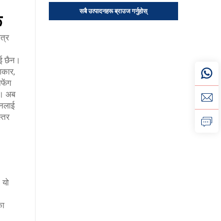
सबै उत्पादनहरू ब्राउज गर्नुहोस्
ू
त्र
ाई छैन।
आकार,
फेंग
छ। अब
दनलाई
स्तर
 यो
का