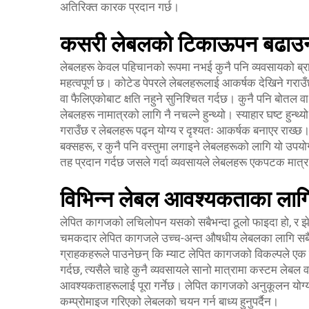
अतिरिक्त कारक प्रदान गर्छ।
कसरी लेबलको टिकाऊपन बढाउनमा 
लेबलहरू केवल पहिचानको रूपमा नभई कुनै पनि व्यवसायको ब्रान
महत्वपूर्ण छ। कोटेड पेपरले लेबलहरूलाई आकर्षक देखिने गरा
वा फैलिएकोबाट क्षति नहुने सुनिश्चित गर्दछ। कुनै पनि बोतल
लेबलहरू नामात्रको लागि नै नचल्ने हुन्थ्यो। स्याहार घष्ट हुन्थ
गराउँछ र लेबलहरू पढ्न योग्य र दृश्यतः आकर्षक बनाएर राख्छ। 
बक्सहरू, र कुनै पनि वस्तुमा लगाइने लेबलहरूको लागि यो उपयोगी
तह प्रदान गर्दछ जसले गर्दा व्यवसायले लेबलहरू एकपटक मात्र
विभिन्न लेबल आवश्यकताका लाग
लेपित कागजको लचिलोपन यसको सबैभन्दा ठूलो फाइदा हो, र झेन
चमकदार लेपित कागजले उच्च-अन्त औषधीय लेबलका लागि सबैभन्
ग्राहकहरूले पाउनेछन् कि म्याट लेपित कागजको विकल्पले एक
गर्दछ, त्यसैले चाहे कुनै व्यवसायले सानो मात्रामा कस्टम लेबल
आवश्यकताहरूलाई पूरा गर्नेछ। लेपित कागजको अनुकूलन योग्यत
कम्प्रोमाइज गरिएको लेबलको चयन गर्न बाध्य हुनुपर्दैन।