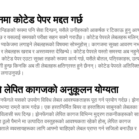
कोटेड पेपर मद्दत गर्छ
्डिङको रूपमा पनि सेवा दिन्छन्, यसैले उनीहरूको आकर्षक र टिकाऊ हुनु अत्यन
उँछ र यसलाई समयको परीक्षा सहन सक्ने गराउँछ। कोटेड पेपरले लेबलहरू मलिन
 वा प्याकेजमा लगाइने लेबलहरूको विषयमा सोच्नुहोस्। कागजमा सुरक्षा आवरण न
्यो र लेबलहरू खराब र अस्तव्यस्त देखिन्थे। कोटेड पेपरले यस्तो समस्या अब नहुने
कोटेड पेपर एउटा सुरक्षा तहको रूपमा कार्य गर्छ, यसैले बोतल, पत्रिकाहरू, उत्
 हुन्छ किनकि अब ती लेबलहरू क्षतिग्रस्त हुने छैनन्। कोटेड पेपरले अतिरिक्त 
 लगाउनुपर्छ।
ि लेपित कागजको अनुकूलन योग्यता
फेंगले यसको उपयोग विविध लेबल आवश्यकताहरू पूरा गर्न प्रयोग गर्दछ। झेन
दा राम्रो काम गर्दछ। एक हस्तनिर्मित बियर वा हस्तशिल्प साबुनको लेबलका
 विलासी रूप दिन्छ। झेनफेंगको लेपित कागज विभिन्न मुद्रण तकनीकहरूको स
 वा ठूलो पैमाने मा उत्पादित वस्तुहरूको आवश्यकता रहेको होस्, लेपित कागज
ाले व्यवसायहरूका लागि आफ्नो चाहिएको लेबल प्राप्त गर्न सजिलो बनाउँछ र