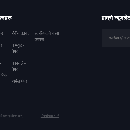
ादनहरू
हाम्रो न्यूजल
पर
रंगीन कागज
स्व-चिपकने वाला
कागज
 र
कम्प्युटर
पेपर
पर
कार्बनलेस
पेपर
पेपर
थर्मल पेपर
बै हक सुरक्षित छन्
गोपनीयता नीति