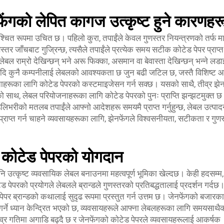
ंगको लेपित कागज उत्कृष्ट हुने कारणहर
िश्चित रूपमा उचित छ। पहिलो कुरा, तपाईंले केवल गुणस्तर नियन्त्रणको तर्फ मा
स्तर जाँचबाट गुज्रिन्छ, त्यसैले तपाईंले प्रत्येक समय सटीक कोटेड पेपर प्राप्त
बल राम्रो देखिन्छन् भने अरू फिक्का, असमान वा बेवास्ता देखिन्छन् भन्ने लड
 यदि कुनै कम्पनीलाई लेबलको आवश्यकता छ जुन बढी जटिल छ, जस्तै विशिष्ट 
यकताहरूका लागि कोटेड पेपरको कस्टमाइजेसन गर्न सक्छ। यसको साथै, तीव्र झेन
को साथ, लेबल परियोजनाहरूका लागि कोटेड पेपरको पुनः प्राप्ति झन्झटमुक्त 
िलिभरीको मतलब तपाईंले आफ्नो आदेशहरू समयमै प्राप्त गर्नुहुन्छ, लेबल उत्पा
प्राप्त गर्न चाहने व्यवसायहरूका लागि, झेनफेंगले विश्वसनीयता, सटीकता र गुण
ा कोटेड पेपरको योगदान
पनि उत्कृष्ट व्यवसायिक लेबल बनाउनमा महत्वपूर्ण भूमिका खेल्दछ। केही हदसम्म,
परको प्रयोगले लेबलले ब्रान्डले गुणस्तरको प्रतिबद्धतालाई प्रदर्शन गर्दछ।
ड पेपर ब्रान्डको कथालाई सुदृढ रूपमा प्रस्तुत गर्न उत्तम छ। जेनफेंगको बजारका
्ने ध्यान केन्द्रित भएको छ, व्यवसायहरूले आफ्ना लेबलहरूका लागि समयसाथै
तीव्र गतिमा अगाडि बढ्दै छ र जेनफेंगको कोटेड पेपरले व्यवसायहरूलाई आकर्षक