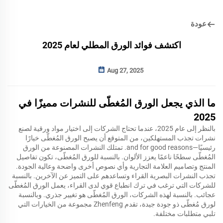
عودة
اكتشف فوائد الورق المطلي لعام 2025
Aug 27, 2025
ما الذي يجعل الورق المُغطّى للنشرات مميزًا في
2025
بالنظر إلى عام 2025، عندما تحتاج الشركات إلى اختيار مواد ورقية لصنع
نشرات تجذب المستهلكين، من المتوقع أن يصبح الورق المُغطّى خيارًا
رئيسيًا—and for good reasons. تمتلك النشرات المصنوعة من الورق
المُغطّى سطحًا ناعمًا يعزز الألوان. بالنسبة للورق المُغطّى، تكون تفاصيل
المنتج وتصاميم العلامة التجارية وأي نصوص أخرى واضحة وعالية الجودة.
تجذب النشرات البصرية القراء وتساعدهم على التميز عن الآخرين. بالنسبة
للشركات التي ترغب في ترك انطباع قوي لدى القراء، يعمل الورق المُغطّى
عجائب. بالنسبة لهذه الشركات، الورق المُغطّى هو تغيير جذري. وبالنسبة
لورق مُغطّى ذو جودة جيدة، تقدم Zhenfeng مجموعة من الخيارات التي
تلبي متطلبات مختلفة.