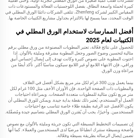
للشركات طلب كمية صغيرة من الورق المطلي لتجربة أولية، وحتى طلبية
كبيرة لحملة واسعة النطاق. بفضل اللوجستيات الفعالة والمستودعات ذات
المقياس الكبير لشركة Zhenfeng، تتلقى الشركات دائمًا الورق المطلي في
الوقت المحدد، مما يسمح لها بالالتزام بجداول مشاريع الكتيبات الخاصة بها.
أفضل الممارسات لاستخدام الورق المطلي في
الكتيبات لعام 2025
للحصول على نتائج فعّالة، تعتبر المطويات المصنوعة من ورق مطلي برقم
مثالية لتحسين وضوح الصور وجعل المطوية مشرقة ومليئة بالألوان. إذا
احتوت المطوية على نصوص كثيرة وكانت تهدف إلى إيصال إحساس أنيق
وراقي، فإن الانتهاء اللامع أو غير اللامع سيكون مناسبًا أكثر. تأكد أيضًا من
مراعاة وزن الورق.
بينما يعمل وزن 300 غرام لكل متر مربع بشكل أفضل في الغلاف
والمطويات ذات الصفحة الواحدة، فإن الأوزان الأخف مثل 100 غرام لكل
متر مربع تكون مثالية للمطويات متعددة الصفحات. وبمراعاة احتياجات
العمل أو المستخدم، يُعتبر ذلك نقطة بداية جيدة. ويمكن للورق المطلي أن
يكون الأفضل عند الرغبة بطبقة طلاء خاصة تتناسب مع احتياجات
المستخدمين. وأخيرًا، يجب أن يُقترن الورق المطلي بتصاميم جيدة ومُصقّلة.
إن تصميمات التخطيط البسيطة التي تكون جريئة ومليئة بالألوان مع نصوص
واضحة وبسيطة ستترك انطباعًا مرضيًا لدى المستخدمين والعملاء. كما أنها
تضمن إيصال الرسالة بطريقة بسيطة وفعّالة.