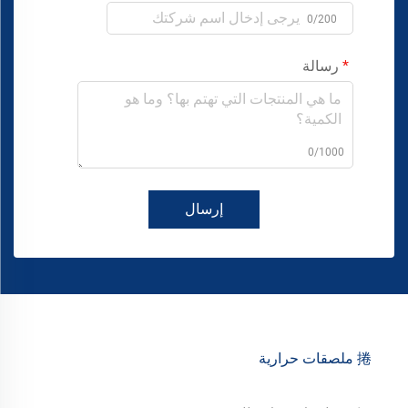
0/200
رسالة
0/1000
إرسال
捲 ملصقات حرارية