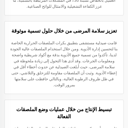
العميل بانخفاض نسبته 30٪ في المشكلات المرتبطة بالتسمية، ما
عزز الكفاءة التشغيلية والامتثال للوائح الصناعية.
تعزيز سلامة المرضى من خلال حلول تسمية موثوقة
قامت صيدلية مستشفى بتطبيق بكرات الملصقات الحرارية الخاصة
بنا لتحسين إدارة الأدوية. ومن خلال استخدام الملصقات عالية الجودة
لدينا، تأكدوا من تسمية جميع الأدوية بدقة مع أكواد شريطية واضحة
ومعلومات الجرعات. وقد أدى هذا التحول إلى زيادة ملحوظة في
سلامة المرضى، حيث أبلغت الصيدلية عن حدوث أخطاء أقل في
إعطاء الأدوية. وثبت أن الملصقات مقاومة للتزحلق والتلاشي، حتى
في ظل ظروف الرطوبة العالية، وبالتالي حافظت على سلامتها
بمرور الوقت.
تبسيط الإنتاج من خلال عمليات وضع الملصقات
الفعالة