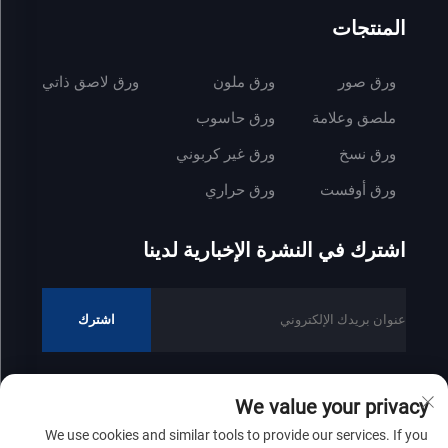
المنتجات
ورق صور
ورق ملون
ورق لاصق ذاتي
ملصق وعلامة
ورق حاسوب
ورق نسخ
ورق غير كربوني
ورق أوفست
ورق حراري
اشترك في النشرة الإخبارية لدينا
اشترك
We value your privacy
جميع الحقوق محفوظة © 2025 لشركة شاندونغ زينفونغ للصناعات الورقية
We use cookies and similar tools to provide our services. If you
المحدودة
سياسة الخصوصية