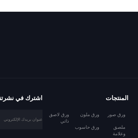
عر بالجودة أيضًا، وورق الأوفست الخاص بنا يمنح لمسة جسدية ودائمة ت
 أطول. لن يتمزق كتيب مطبوع على ورق الأوفست الخاص بنا عند وضعه في
 والملمس مهم أيضًا: فورق الأوفست غير اللامع له شعور ناعم وكريمي ي
فيدًا للبيئة. تتضمن مجموعتنا مجموعة متنوعة من خيارات ورق الأوفست ا
ُصنع العديد من أوراقنا من ألياف معاد تدويرها بنسبة 100٪ — نفايات استهلكها المستهلكون (مثل الصحف القد
أداء الجيد مثل أوراق الألياف الجديدة: فهي ناعمة وتُطبَع بوضوح وتُمسك 
الأشجار وتقلل من النفايات في مكبات القمامة. نحن نقدم أيضًا أوراق أو
المنتجات
اشترك في نشرتنا 
ورق صور
ورق ملون
ورق لاصق
عن نوعية ورق الأوفست الذي تستخدمه.
ذاتي
ملصق
ورق حاسوب
وعلامة