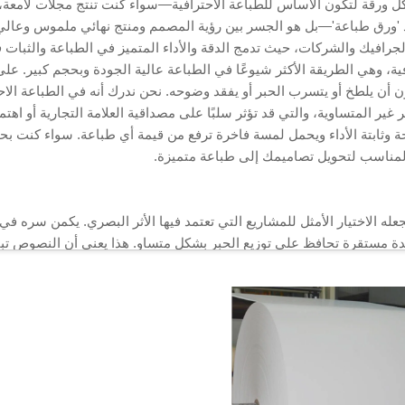
ل ورقة لتكون الأساس للطباعة الاحترافية—سواء كنت تنتج مجلات لامعة، كت
د 'ورق طباعة'—بل هو الجسر بين رؤية المصمم ومنتج نهائي ملموس وعالي 
جرافيك والشركات، حيث تدمج الدقة والأداء المتميز في الطباعة والثبات 
، وهي الطريقة الأكثر شيوعًا في الطباعة عالية الجودة وبحجم كبير. ع
ة دون أن يلطخ أو يتسرب الحبر أو يفقد وضوحه. نحن ندرك أنه في الطباعة ا
 غير المتساوية، والتي قد تؤثر سلبًا على مصداقية العلامة التجارية أو اهت
ة وثابتة الأداء ويحمل لمسة فاخرة ترفع من قيمة أي طباعة. سواء كنت بح
 المناسب لتحويل تصاميمك إلى طباعة متميزة.
جعله الاختيار الأمثل للمشاريع التي تعتمد فيها الأثر البصري. يكمن سر
ة مستقرة تحافظ على توزيع الحبر بشكل متساوٍ. هذا يعني أن النصوص تب
لألوان تظهر بلمعانها الكامل (الأحمر يبقى جريئًا، والأزرق يبقى دقيقًا، 
تبه القراء عندما تبدو الصور باهتة أو يصعب قراءة النصوص، وتحرص ورق
ة في حالة الكتيبات أو الكتالوجات: فصورة المنتج المطبوعة على ورقتنا ال
فاعل العملاء. وحتى في الكتب، تقلل وضوح الورق الأوفستي من إجهاد العين
أو يتسبب في باهت الألوان، فإن ورقتنا الأوفستية تحوّل كل تصميم إلى منت
رًا، بدءًا من صفحات المجلات الرقيقة والخفيفة الوزن وانتهاءً بالغلاف ال