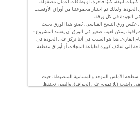
يبات أنيقة، كتبًا فاخرة، أو بطاقات أعمال مصقولة.
الجودة. ولذلك تم اختيار مجموعتنا من أوراق الأوفست
في الجودة في كل ورقة.
لى عكس ورق النسخ القياسي، يُصنع هذا الورق بحيث
لاحترافية، يمكن لعيب صغير في الورق أن يفسد المشروع -
مام القارئ. هذا هو السبب في أننا نركز على الجودة في
اجة إلى لفائف كبيرة لطباعة المجلات أو أوراق مقطعة
ه في سطحه الأملس الموحد والمسامية المنضبطة: حيث
قى واضحة (بلا تمويه على الحواف)، والصور تحتفظ
والدرجات اللونية تندمج بسلاسة).
تنا المستخدمة في الطباعة الأوفستية على جعل كل صفحة
أوفستية ستُظهر التفاصيل مثل نسيج القماش أو
، مما يساعد القراء على التركيز على المحتوى. وعلى
ج نهائي يحمل معايير الاحترافية.
سميك والمتين للكتب، وقد تم تصميم ورقتنا الأوفستية