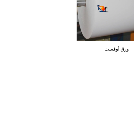
فات لتلبية احتياجاتك الفريدة:
ثالي للكتب الغنية بالنصوص أو الكتيبات الإدارية)، أو لامع للحصول على
المطفي واللامع - لشعور متوازن وممتع باللمس.
الأحجام: صفائح قياسية مقطوع
ورق أوفست
عة أو صفحات الكتب ذات الأحجام الكبيرة.
ل الراحة.
 هو مصمم خصيصًا للطباعة الأوفستية، وهي العملية التي يتم فيها نقل ال
من انسدادات الورق والهدر وأوقات التوقف.
خطاء في التغذية، أو طباعة مائلة، أو توقفات مكلفة لإصلاح الازدحام. كم
يس الأوراق)، ولكن ليس بدرجة تسمح بتسرب الحبر إلى الألياف (مما يؤد
ق التالفة، وزمن تشغيل أسرع، ونتائج أكثر اتساقًا ضمن الدفعة. أما بالنسبة