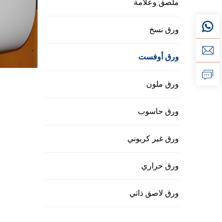
ملصق وعلامة
لتكون قابلة للتكيف. وتتضمن فئتنا نطاقًا واسعًا من المواص
ورق نسخ
برامج الفعاليات.
الأسطح: مطفي للحصول على مظهر أنيق وخالي من الوهج (م
ورق أوفست
منشورات المنتجات). نحن نقدم أيضًا إنهاءً حريريًا - بين 
ورق ملون
أيضًا قصًا مخصصًا للمشاريع الفريدة، مثل الكتيبات المرب
ورق حاسوب
لاستخدام أوراق غير متطابقة أو التفريط في الجودة من أج
مُحسَّن لمطابع الطباعة الأوفستية لتقليل الهدر
ورق الطباعة الأوفستية ليس مجرد ورق «جيد للطباعة»، بل
ورق غير كربوني
تحسين ورقنا الأوفستي للعمل مع هذه العملية، مما يقلل 
ورق حراري
في المطبعة أن تلتقط الأوراق وتتحرك بها بسلاسة - بدون أ
لامتصاص الحبر (حتى يجف بسرعة ويمنع التلطيخ عند تكد
ورق لاصق ذاتي
وللمطابعين، هذا يترجم إلى كفاءة أعلى: عدد أقل من الأورا
(نفايات أقل) وراحة بال - حيث يمكنكم الوثوق بأن طباعة 10,000 نسخة ستبدو متطابقة من الورقة الأولى وحتى الأخيرة.
متينة وممتعة عند اللمس لإنتاج نهائي فاخر