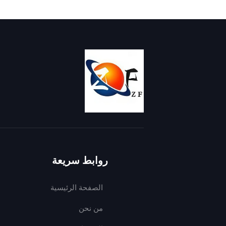
ليست القطع المطبوعة الجيدة تبدو جميلة فحسب، بل تُش
أوراق خفيفة مثل 60 غرام تتحمل الطي المتكرر (وهو أمر بالغ الأهمية بالنسبة للمجلات أو الكتالوجات).
كما يعني هذا المتانة أن القطعة المطبوعة تدوم لفترة
بعد قراءته عدة مرات، ولا ستنكمش بطاقة عمل في محفظة.
التجارية أو مشروعك.
خيارات صديقة للبيئة من أجل الطباعة المسؤولة
نحن ملتزمون بإنتاج ورق أوفست يكون مفيدًا لمشاريعك وم
التفريط في جودة الطباعة.
ت
أوراقاً جديدة لطباعة الأوفست. تؤدي هذه الأوراق نفس ال
روابط سريعة
مرة أخرى ويتم حماية النظم البيئية.
الصفحة الرئيسية
للحد من الانبعاثات. لذا سواء اخترت الأوراق المعاد تدويرها أو المعتمدة من FSC أو القياسية، يمكنك أن تشعر بالرضا 
الحرفية والجودة: ما يميز أوراق الأوفست الخاصة بنا
من نحن
مصدر عجينة عالية الجودة لضمان جودة الألياف