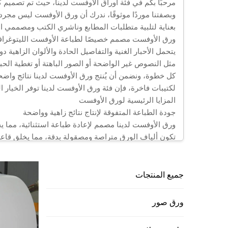
مرحبًا بكم في فئة أوراق الأوفست لدينا، حيث تم تصميم ك
وبصفتنا موردًا موثوقًا، ندرك أن ورق الأوفست ليس مجر
بعناية لتلبية متطلبات المطابع وناشري الكتب ومصممي ال
ورق الأوفست مصمم خصيصًا لطباعة الأوفست الليتوغرافية
يتحمل الأحبار الغنية والتفاصيل الحادة والألوان الزاهي
مثل النصوص غير الواضحة أو الصور الباهتة أو تغطية الحبر
كل خطوة، ونضمن أن يُنتج ورق الأوفست لدينا نتائج واضح
لكتيبات فاخرة، فإن فئة ورق الأوفست لدينا توفر الخيار
المزايا الرئيسية لورق الأوفست
جودة الطباعة المتفوقة لإنتاج نتائج زاهية وواضحة
ورق الأوفست لدينا مصمم لإعادة طباعة استثنائية، مما ي
تكون ألياف الورق متراصة ومصقولة بدقة، مما يخلق قاعد
بتفاصيل حادة (حتى الخطوط الدقيقة أو الخطوط الصغيرة)، وا
ويعني هذا الكثير للمؤسسين عند طباعة المجلات، حيث ين
تبدو مصقولة. أما بالنسبة للشركات، فهو أمر بالغ الأهمي
جميع المنتجات
التشطيبات النهائية بدقة عالية، مما يزيد من احتمالية ت
عكس الورق الطباعي العامي الذي يُحدث تشتتًا في الأحبار 
ورق صور
مواصفات متعددة الاستخدامات لتتناسب مع كل مشروع
نحن ندرك أن مشاريع الطباعة الأوفستية تختلف اختلافًا كبي