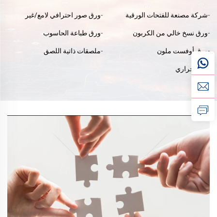
شركة مصنعة للفتحات الورقية
ورق صور احترافي لامع/غير
الحرارية بقطر ٥٧ مم | مورِّد
لامع مباشر من المصنع، مقاوم
ورق نسخ خالي من الكربون
ورق طباعة الحاسوب
ورق الإيصالات لمحطات البيع
للماء للطباعة بالليزر/الحبر
بالتجزئة حسب المواصفات
ورق أوفست ملون
ملصقات ذاتية اللصق
الأصلية
ورق حراري