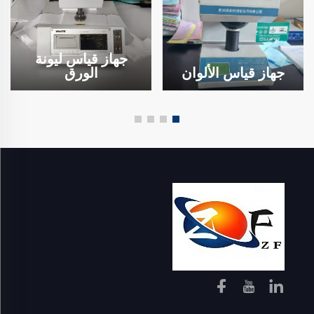
جهاز قياس ليونة
جهاز قياس الألوان
الورق