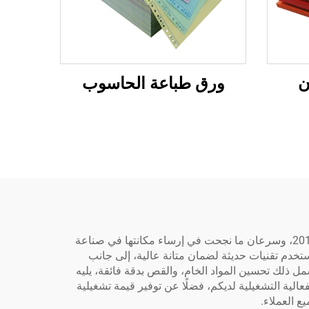
ن
ورق طباعة الحاسوب
بصفتها شركة تُصنّع لفات الوسوم الحرارية لتذاكر اليانصيب، تعمل شركة شاندونغ زينفنغ للصناعات الورقية المحدودة منذ عام 2018، وسرعان ما نجحت في إرساء مكانتها في صناعة
ستخدم تقنيات حديثة لضمان متانة عالية، إلى جانب
مل ذلك تحسين المواد الخام، والقص بدقة فائقة، يليه
لفعالية التشغيلية لديكم، فضلًا عن توفير قيمة تشغيلية
ع العملاء.