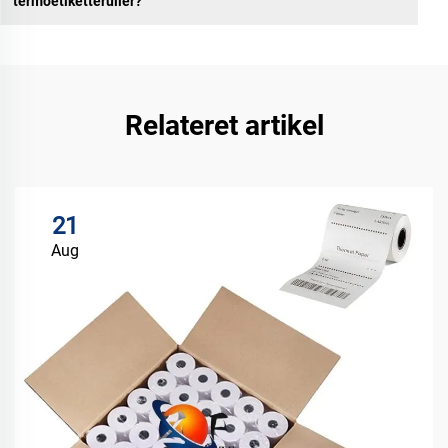
termoetiketteruller?
Relateret artikel
21
Aug