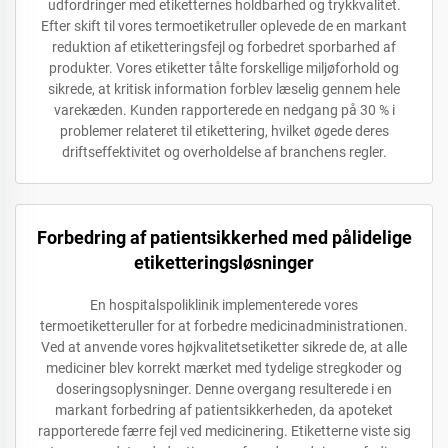
udfordringer med etiketternes holdbarhed og trykkvalitet.
Efter skift til vores termoetiketruller oplevede de en markant
reduktion af etiketteringsfejl og forbedret sporbarhed af
produkter. Vores etiketter tålte forskellige miljøforhold og
sikrede, at kritisk information forblev læselig gennem hele
varekæden. Kunden rapporterede en nedgang på 30 % i
problemer relateret til etikettering, hvilket øgede deres
driftseffektivitet og overholdelse af branchens regler.
Forbedring af patientsikkerhed med pålidelige
etiketteringsløsninger
En hospitalspoliklinik implementerede vores
termoetiketteruller for at forbedre medicinadministrationen.
Ved at anvende vores højkvalitetsetiketter sikrede de, at alle
mediciner blev korrekt mærket med tydelige stregkoder og
doseringsoplysninger. Denne overgang resulterede i en
markant forbedring af patientsikkerheden, da apoteket
rapporterede færre fejl ved medicinering. Etiketterne viste sig