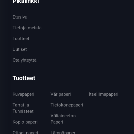
Pikalinkki
Etusivu
Tietoja meistä
Tuotteet
Uutiset
Ota yhteyttä
Tuotteet
Kuvapaperi
Väripaperi
Itseliimapaperi
Tarrat ja
Tietokonepaperi
Tunnisteet
Väliaineeton
Kopio paperi
Paperi
Offset-paperi
Lämpöpaperi