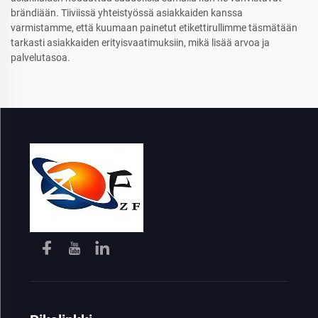
brändiään. Tiiviissä yhteistyössä asiakkaiden kanssa
varmistamme, että kuumaan painetut etikettirullimme täsmätään
tarkasti asiakkaiden erityisvaatimuksiin, mikä lisää arvoa ja
palvelutasoa.