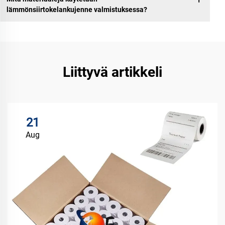
lämmönsiirtokelankujenne valmistuksessa?
Liittyvä artikkeli
21
Aug