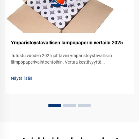
Ympäristöystävällisen lämpöpaperin vertailu 2025
Tutustu vuoden 2025 johtaviin ympäristöystävällisiin
lämpöpaperivaihtoehtoihin. Vertaa kestävyyttä,
suorituskykyä ja kustannustehokkuutta yrityksesi tarpeisiin.
Pyydä näyte jo tänään.
Näytä lisää