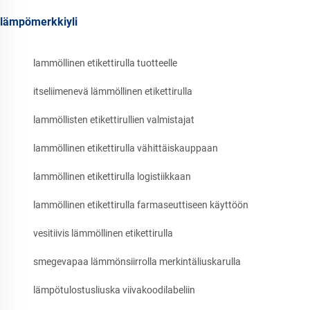
lämpömerkkiyli
lammöllinen etikettirulla tuotteelle
itseliimenevä lämmöllinen etikettirulla
lammöllisten etikettirullien valmistajat
lammöllinen etikettirulla vähittäiskauppaan
lammöllinen etikettirulla logistiikkaan
lammöllinen etikettirulla farmaseuttiseen käyttöön
vesitiivis lämmöllinen etikettirulla
smegevapaa lämmönsiirrolla merkintäliuskarulla
lämpötulostusliuska viivakoodilabeliin