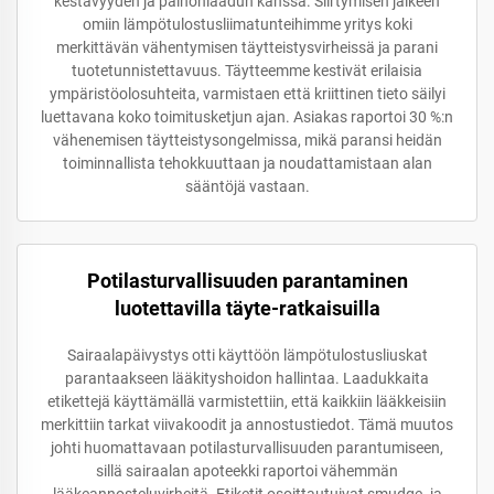
kestävyyden ja painonlaadun kanssa. Siirtymisen jälkeen
omiin lämpötulostusliimatunteihimme yritys koki
merkittävän vähentymisen täytteistysvirheissä ja parani
tuotetunnistettavuus. Täytteemme kestivät erilaisia
ympäristöolosuhteita, varmistaen että kriittinen tieto säilyi
luettavana koko toimitusketjun ajan. Asiakas raportoi 30 %:n
vähenemisen täytteistysongelmissa, mikä paransi heidän
toiminnallista tehokkuuttaan ja noudattamistaan alan
sääntöjä vastaan.
Potilasturvallisuuden parantaminen
luotettavilla täyte-ratkaisuilla
Sairaalapäivystys otti käyttöön lämpötulostusliuskat
parantaakseen lääkityshoidon hallintaa. Laadukkaita
etikettejä käyttämällä varmistettiin, että kaikkiin lääkkeisiin
merkittiin tarkat viivakoodit ja annostustiedot. Tämä muutos
johti huomattavaan potilasturvallisuuden parantumiseen,
sillä sairaalan apoteekki raportoi vähemmän
lääkeannosteluvirheitä. Etiketit osoittautuivat smudge- ja