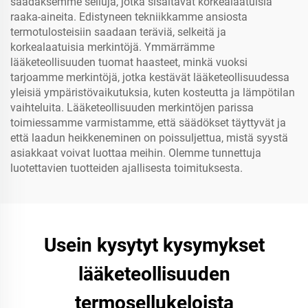
saadaksemme selluja, jotka sisältävät korkealaatuisia
raaka-aineita. Edistyneen tekniikkamme ansiosta
termotulosteisiin saadaan teräviä, selkeitä ja
korkealaatuisia merkintöjä. Ymmärrämme
lääketeollisuuden tuomat haasteet, minkä vuoksi
tarjoamme merkintöjä, jotka kestävät lääketeollisuudessa
yleisiä ympäristövaikutuksia, kuten kosteutta ja lämpötilan
vaihteluita. Lääketeollisuuden merkintöjen parissa
toimiessamme varmistamme, että säädökset täyttyvät ja
että laadun heikkeneminen on poissuljettua, mistä syystä
asiakkaat voivat luottaa meihin. Olemme tunnettuja
luotettavien tuotteiden ajallisesta toimituksesta.
Usein kysytyt kysymykset
lääketeollisuuden
termosellukeloista