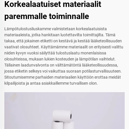
Korkealaatuiset materiaalit
paremmalle toiminnalle
Lämpötulostusliuskamme valmistetaan korkealaatuisista
materiaaleista, jotka hankitaan luotettavilta toimittajilta. Tämä
takaa, että jokainen etiketti on kestävä ja kestää lääketeollisuuden
vaativat olosuhteet. Käyttämämme materiaalit on erityisesti valittu
niiden kyvyn vuoksi säilyttää tulostuslaatu monenlaisissa
olosuhteissa, mukaan lukien kosteuden ja lämpötilan vaihtelut.
Tällainen laadunvalvonta on välttämätöntä lääketeollisuudessa,
jossa etiketin selkeys voi vaikuttaa suoraan potilasturvallisuuteen.
Sitoutumisemme parhaiden materiaalien käyttöön erottaa meidät
kilpailijoista ja antaa asiakkaillemme turvallisen olon.