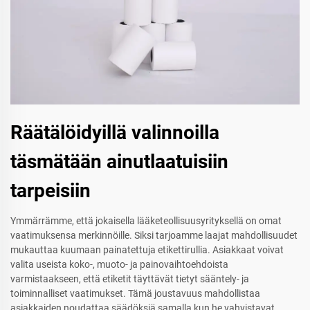
Räätälöidyillä valinnoilla
täsmätään ainutlaatuisiin
tarpeisiin
Ymmärrämme, että jokaisella lääketeollisuusyrityksellä on omat
vaatimuksensa merkinnöille. Siksi tarjoamme laajat mahdollisuudet
mukauttaa kuumaan painatettuja etikettirullia. Asiakkaat voivat
valita useista koko-, muoto- ja painovaihtoehdoista
varmistaakseen, että etiketit täyttävät tietyt sääntely- ja
toiminnalliset vaatimukset. Tämä joustavuus mahdollistaa
asiakkaiden noudattaa säädöksiä samalla kun he vahvistavat