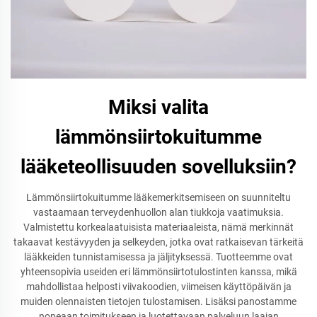
Miksi valita
lämmönsiirtokuitumme
lääketeollisuuden sovelluksiin?
Lämmönsiirtokuitumme lääkemerkitsemiseen on suunniteltu
vastaamaan terveydenhuollon alan tiukkoja vaatimuksia.
Valmistettu korkealaatuisista materiaaleista, nämä merkinnät
takaavat kestävyyden ja selkeyden, jotka ovat ratkaisevan tärkeitä
lääkkeiden tunnistamisessa ja jäljityksessä. Tuotteemme ovat
yhteensopivia useiden eri lämmönsiirtotulostinten kanssa, mikä
mahdollistaa helposti viivakoodien, viimeisen käyttöpäivän ja
muiden olennaisten tietojen tulostamisen. Lisäksi panostamme
nopeaan toimitukseen ja luotettavaan palveluun laajan