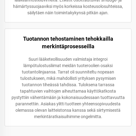
hämärtyssuojaaviksi myös korkeissa kosteusolosuhteissa,
säilytäen näin toimintakykynsä pitkän ajan.
Tuotannon tehostaminen tehokkailla
merkintäprosesseilla
Suuri lääketeollisuuden valmistaja integroi
lämpötulostusliimat meidän tuoteroolien osaksi
tuotantolinjaansa. Tarrat oli suunniteltu nopeaan
tulostukseen, mikä mahdollisti yrityksen pysymisen
tuotannon tiheässä tahdissa. Tuloksena tarrassa
tapahtuvien vaihtojen aiheuttamaa käyttökatkosta
pystyttiin vähentämään ja kokonaisuudessaan tuottavuutta
parannettiin. Asiakas ylitti tuotteen yhteensopivuudesta
olemassa olevan laitteistonsa kanssa sekä siirtymisestä
merkintäratkaisuihimme ongelmitta.