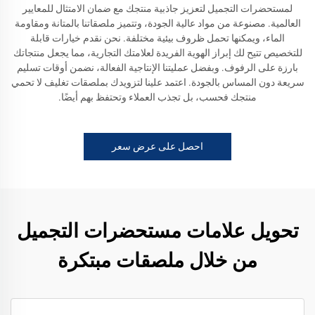
لمستحضرات التجميل لتعزيز جاذبية منتجك مع ضمان الامتثال للمعايير
العالمية. مصنوعة من مواد عالية الجودة، وتتميز ملصقاتنا بالمتانة ومقاومة
الماء، ويمكنها تحمل ظروف بيئية مختلفة. نحن نقدم خيارات قابلة
للتخصيص تتيح لك إبراز الهوية الفريدة لعلامتك التجارية، مما يجعل منتجاتك
بارزة على الرفوف. وبفضل عمليتنا الإنتاجية الفعالة، نضمن أوقات تسليم
سريعة دون المساس بالجودة. اعتمد علينا لتزويدك بملصقات تغليف لا تحمي
منتجك فحسب، بل تجذب العملاء وتحتفظ بهم أيضًا.
احصل على عرض سعر
تحويل علامات مستحضرات التجميل
من خلال ملصقات مبتكرة