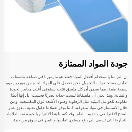
جودة المواد الممتازة
إن التزامنا باستخدام أفضل المواد فقط هو ما يميزنا في صناعة ملصقات
تغليف مستحضرات التجميل. نحن نحصل على المواد الخام من موردين ذوو
سمعة طيبة، مما يضمن أن كل ملصق ننتجه يستوفي أعلى معايير الجودة
والمتانة. وهذا يعني أن ملصقاتنا ليست جذابة بصريًا فحسب، بل إنها أيضًا
مقاومة للعوامل البيئية مثل الرطوبة وضوء الأشعة فوق البنفسجية. ومن
خلال الاستثمار في مواد متفوقة، فإننا نوفر لعملائنا حلول تغليف تعزز عمر
المنتج الافتراضي وتقديمه العام. وقد كسبنا هذا الالتزام بالجودة ثقة العلامات
التجارية التي تسعى إلى رفع مستوى تغليفها والتميز في سوق مزدحمة.