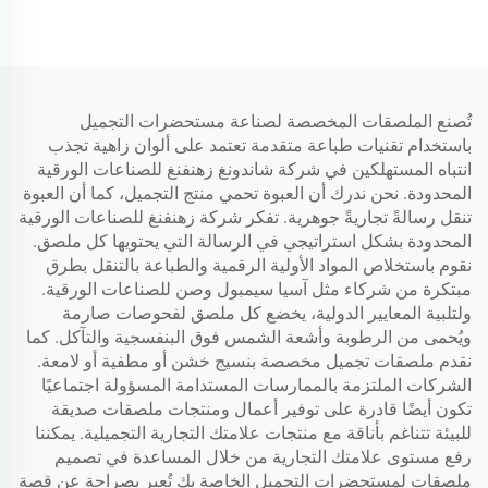
الحبر
تُصنع الملصقات المخصصة لصناعة مستحضرات التجميل
باستخدام تقنيات طباعة متقدمة تعتمد على ألوان زاهية تجذب
انتباه المستهلكين في شركة شاندونغ زهنفنغ للصناعات الورقية
المحدودة. نحن ندرك أن العبوة تحمي منتج التجميل، كما أن العبوة
تنقل رسالةً تجاريةً جوهرية. تفكر شركة زهنفنغ للصناعات الورقية
المحدودة بشكل استراتيجي في الرسالة التي يحتويها كل ملصق.
نقوم باستخلاص المواد الأولية الرقمية والطباعة بالتنقل بطرق
مبتكرة من شركاء مثل آسيا سيمبول وصن للصناعات الورقية.
ولتلبية المعايير الدولية، يخضع كل ملصق لفحوصات صارمة
ويُحمى من الرطوبة وأشعة الشمس فوق البنفسجية والتآكل. كما
نقدم ملصقات تجميل مخصصة بنسيج خشن أو مطفية أو لامعة.
الشركات الملتزمة بالممارسات المستدامة المسؤولة اجتماعيًا
تكون أيضًا قادرة على توفير أعمال ومنتجات ملصقات صديقة
للبيئة تتناغم بأناقة مع منتجات علامتك التجارية التجميلية. يمكننا
رفع مستوى علامتك التجارية من خلال المساعدة في تصميم
ملصقات لمستحضرات التجميل الخاصة بك تُعبر بصراحة عن قصة