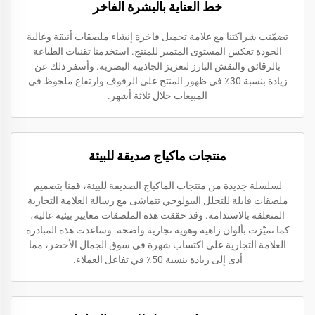
خط العناية بالبشرة الفاخر
تضمّنت شراكتنا مع علامة تجميل فاخرة إنشاء ملصقات أنيقة وعالية
الجودة تعكس المستوى المتميز للمنتج. استخدمنا تقنيات الطباعة
بالرقائق والنقش البارز لتعزيز الجاذبية البصرية. وأسفر ذلك عن
زيادة بنسبة 30٪ في ظهور المنتج على الرفوف وارتفاع ملحوظ في
المبيعات خلال ثلاثة أشهر.
منتجات ماكياج صديقة للبيئة
لسلسلة جديدة من منتجات الماكياج الصديقة للبيئة، قمنا بتصميم
ملصقات قابلة للتحلل البيولوجي تتماشى مع رسالة العلامة التجارية
المتعلقة بالاستدامة. وقد حققت هذه الملصقات معايير بيئية عالية،
كما تميّزت بألوان زاهية وهوية تجارية واضحة. وساعدت هذه المبادرة
العلامة التجارية على اكتساب شهرة في سوق الجمال الأخضر، مما
أدى إلى زيادة بنسبة 50٪ في تفاعل العملاء.