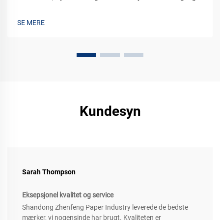
præmietekniske brandingløsninger til dine produkter. Lær
mere nu.
SE MERE
Kundesyn
Sarah Thompson
Eksepsjonel kvalitet og service
Shandong Zhenfeng Paper Industry leverede de bedste
mærker, vi nogensinde har brugt. Kvaliteten er