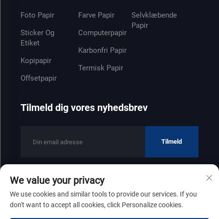
Foto Papir
Farve Papir
Selvklæbende
Papir
Sticker Og
Computerpapir
Etiket
Karbonfri Papir
Kopipapir
Termisk Papir
Offsetpapir
Tilmeld dig vores nyhedsbrev
Tilmeld
We value your privacy
Copyright © 2025 af Shandong Zhenfeng Paper Industry Co., Ltd
We use cookies and similar tools to provide our services. If you
Privatlivspolitik
don't want to accept all cookies, click Personalize cookies.
Rul til toppen