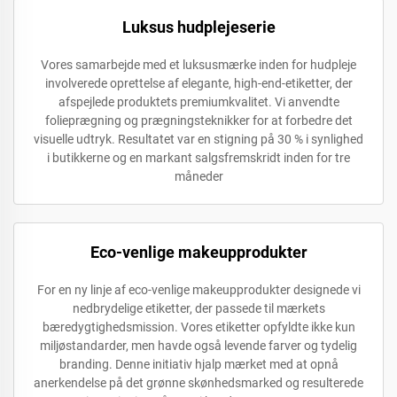
Luksus hudplejeserie
Vores samarbejde med et luksusmærke inden for hudpleje
involverede oprettelse af elegante, high-end-etiketter, der
afspejlede produktets premiumkvalitet. Vi anvendte
folieprægning og prægningsteknikker for at forbedre det
visuelle udtryk. Resultatet var en stigning på 30 % i synlighed
i butikkerne og en markant salgsfremskridt inden for tre
måneder
Eco-venlige makeupprodukter
For en ny linje af eco-venlige makeupprodukter designede vi
nedbrydelige etiketter, der passede til mærkets
bæredygtighedsmission. Vores etiketter opfyldte ikke kun
miljøstandarder, men havde også levende farver og tydelig
branding. Denne initiativ hjalp mærket med at opnå
anerkendelse på det grønne skønhedsmarked og resulterede