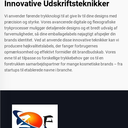
Innovative Udskriftsteknikker
Vi anvender førende trykknologi til at give liv til dine designs med
præcision og styrke. Vores avancerede digitale og flexografiske
trykprocesser muliggør detaljerede designs og et bredt udvalg af
farvemuligheder, så dine emballagelabels nøjagtigt afspejler din
brands identitet. Ved at anvende disse innovative teknikker kan vi
producere højkvalitetslabels, der fanger forbrugernes
opmærksomhed og effektivt formidler dit brandbudskab. Vores
evne til at tilpasse os forskellige trykkebehov gør os til en
foretrukken samarbejdspartner for mange kosmetiske brands – fra
startups til etablerede navne i branche.