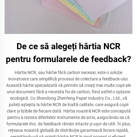
De ce să alegeți hârtia NCR
pentru formularele de feedback?
Hârtia NCR, sau hârtie fără carbon necesar, este o soluție
inovatoare care simplifică procesul de colectare a feedback-ului.
Această hârtie specializată vă permite să creați mai multe copii ale
unui document fără a necesita foi de carbon, fiind astfel o opțiune
ecologică. Cu Shandong Zhenfeng Paper Industry Co., Ltd., vă
puteți aștepta la hârtie NCR de înaltă calitate, care asigură copii
clare și lizibile de fiecare dată. Hârtia noastră NCR este concepută
pentru a rezista diferitelor instrumente de scris, asigurându-se că
formularele dvs. de feedback rămân intacte și ușor de citit. În plus,
rețeaua noastră globală de distribuție garantează livrare rapidă,
permițându-vă să primiți hârtia NCR în mod prompt și eficient.