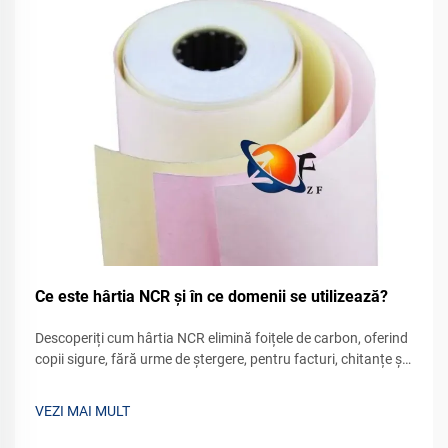
Ce este hârtia NCR și în ce domenii se utilizează?
Descoperiți cum hârtia NCR elimină foițele de carbon, oferind
copii sigure, fără urme de ștergere, pentru facturi, chitanțe și
formulare legale. Aflați de ce 75% dintre firmele financiare
încă se bazează pe aceasta. Aflați mai multe.
VEZI MAI MULT