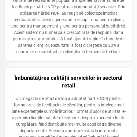
Un lanț de restaurante popular a implementat formulare de
feedback pe hârtie NCR pentru a-și îmbunătăți serviciile. Prin
utilizarea hârtiei NCR, au reușit să colecteze imediat
feedback de la clienți, generând trei copii: una pentru client,
una pentru management și una pentru personalul bucătăriei.
Acest sistem nu numai că a crescut rata de răspuns, dar a
permis și restaurantului să facă ajustări rapide în funcție de
părerea clienților. Rezultatul a fost o creștere cu 20% a
scorurilor de satisfacție a clienților în termen de trei luni.
Îmbunătățirea calității serviciilor în sectorul
retail
Un magazin de retail de top a adoptat hârtia NCR pentru
formularele de feedback ale clienților, pentru a înțelege mai
bine experiențele cumpărătorilor. Formatul ușor de utilizat le-
a permis clienților să ofere feedback despre experiența lor de
cumpărare, fiind distribuite mai multe copii către diverse
departamente. Această abordare a dus la informații
valoroase, permițând magazinului să îmbunătățească