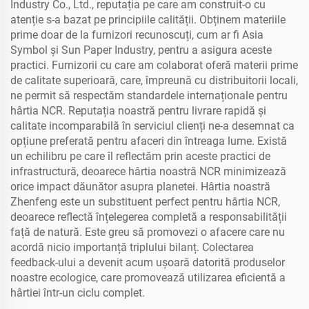
Industry Co., Ltd., reputația pe care am construit-o cu
atenție s-a bazat pe principiile calității. Obținem materiile
prime doar de la furnizori recunoscuți, cum ar fi Asia
Symbol și Sun Paper Industry, pentru a asigura aceste
practici. Furnizorii cu care am colaborat oferă materii prime
de calitate superioară, care, împreună cu distribuitorii locali,
ne permit să respectăm standardele internaționale pentru
hârtia NCR. Reputația noastră pentru livrare rapidă și
calitate incomparabilă în serviciul clienți ne-a desemnat ca
opțiune preferată pentru afaceri din întreaga lume. Există
un echilibru pe care îl reflectăm prin aceste practici de
infrastructură, deoarece hârtia noastră NCR minimizează
orice impact dăunător asupra planetei. Hârtia noastră
Zhenfeng este un substituent perfect pentru hârtia NCR,
deoarece reflectă înțelegerea completă a responsabilității
față de natură. Este greu să promovezi o afacere care nu
acordă nicio importanță triplului bilanț. Colectarea
feedback-ului a devenit acum ușoară datorită produselor
noastre ecologice, care promovează utilizarea eficientă a
hârtiei într-un ciclu complet.