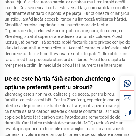
birou. Ajută la efectuarea sarcinilor de birou mult mai rapid decât
înainte. De asemenea, hârtia este versatilă și compatibilă cu multe
imprimante standard disponibile pe piață. Funcționează chiar și cu
un stilou, astfel încât accesibilitatea nu limitează utilizarea hârtiei.
Simplifică sarcina imprimării unui număr mare de facturi.
Organizarea fișierelor este acum puțin mai ușoară, deoarece, cu
Zhenfeng, stratul superior are adesea o anumită culoare. Acest
lucru ajută oamenii să sorteze rapid facturile care privesc echipa de
vânzări, contabilitate sau clientul. Această caracteristică este unică
deoarece astfel de funcții avansate sunt integrate în fluxul de lucru
fără a modifica procesele standard din birou. Acest lucru ajută la
menținerea ordinii în mediul de birou fără numeroase întreruperi.
De ce este hârtia fără carbon Zhenfeng o
opțiune preferată pentru birouri?
Zhenfeng este sinonim cu calitate și de aceea, pentru birou,
fiabilitatea este esențială. Pentru Zhenfeng, experiența contează în
oferta sa de produse de hârtie de calitate, motiv pentru care promite
că hârtia sa fără carbon este de o calitate constantă, iar fiecare
copie pe hârtie fără carbon este întotdeauna remarcabil de clară și
durabilă. Cantitatea minimă de comandă (MOQ) redusă este un
avantaj major pentru birourile mici și mijlocii care nu au nevoie de
comenzi în volum mare, iar posibilitatea de personalizare înseamnă