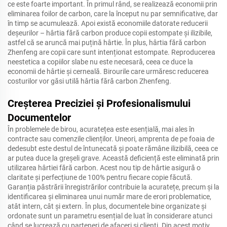
ce este foarte important. În primul rând, se realizează economii prin
eliminarea foilor de carbon, care la început nu par semnificative, dar
în timp se acumulează. Apoi există economiile datorate reducerii
deșeurilor – hârtia fără carbon produce copii estompate și ilizibile,
astfel că se aruncă mai puțină hârtie. În plus, hârtia fără carbon
Zhenfeng are copii care sunt intenționat estompate. Reproducerea
neestetica a copiilor slabe nu este necesară, ceea ce duce la
economii de hârtie și cerneală. Birourile care urmăresc reducerea
costurilor vor găsi utilă hârtia fără carbon Zhenfeng.
Creșterea Preciziei și Profesionalismului
Documentelor
În problemele de birou, acuratețea este esențială, mai ales în
contracte sau comenzile clienților. Uneori, amprenta de pe foaia de
dedesubt este destul de întunecată și poate rămâne ilizibilă, ceea ce
ar putea duce la greșeli grave. Această deficiență este eliminată prin
utilizarea hârtiei fără carbon. Acest nou tip de hârtie asigură o
claritate și perfecțiune de 100% pentru fiecare copie făcută.
Garanția păstrării înregistrărilor contribuie la acuratețe, precum și la
identificarea și eliminarea unui număr mare de erori problematice,
atât intern, cât și extern. În plus, documentele bine organizate și
ordonate sunt un parametru esențial de luat în considerare atunci
când se lucrează cu parteneri de afaceri și clienți. Din acest motiv,