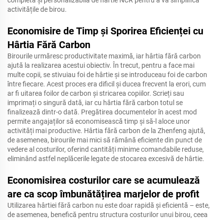
completă și personalizabilă de hârtie NCR pentru a vă simplifica
activitățile de birou.
Economisire de Timp și Sporirea Eficienței cu
Hârtia Fără Carbon
Birourile urmăresc productivitate maximă, iar hârtia fără carbon
ajută la realizarea acestui obiectiv. În trecut, pentru a face mai
multe copii, se stivuiau foi de hârtie și se introduceau foi de carbon
între fiecare. Acest proces era dificil și ducea frecvent la erori, cum
ar fi uitarea foilor de carbon și stricarea copiilor. Scrieți sau
imprimați o singură dată, iar cu hârtia fără carbon totul se
finalizează dintr-o dată. Pregătirea documentelor în acest mod
permite angajaților să economisească timp și să-l aloce unor
activități mai productive. Hârtia fără carbon de la Zhenfeng ajută,
de asemenea, birourile mai mici să rămână eficiente din punct de
vedere al costurilor, oferind cantități minime comandabile reduse,
eliminând astfel neplăcerile legate de stocarea excesivă de hârtie.
Economisirea costurilor care se acumulează
are ca scop îmbunătățirea marjelor de profit
Utilizarea hârtiei fără carbon nu este doar rapidă și eficientă – este,
de asemenea, benefică pentru structura costurilor unui birou, ceea