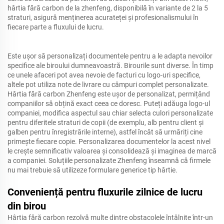
hârtia fără carbon de la zhenfeng, disponibilă în variante de 2 la 5
straturi, asigură menținerea acurateței și profesionalismului în
fiecare parte a fluxului de lucru.
Este ușor să personalizați documentele pentru a le adapta nevoilor
specifice ale biroului dumneavoastră. Birourile sunt diverse. În timp
ce unele afaceri pot avea nevoie de facturi cu logo-uri specifice,
altele pot utiliza note de livrare cu câmpuri complet personalizate.
Hârtia fără carbon Zhenfeng este ușor de personalizat, permițând
companiilor să obțină exact ceea ce doresc. Puteți adăuga logo-ul
companiei, modifica aspectul sau chiar selecta culori personalizate
pentru diferitele straturi de copii (de exemplu, alb pentru client și
galben pentru înregistrările interne), astfel încât să urmăriți cine
primește fiecare copie. Personalizarea documentelor la acest nivel
le crește semnificativ valoarea și consolidează și imaginea de marcă
a companiei. Soluțiile personalizate Zhenfeng înseamnă că firmele
nu mai trebuie să utilizeze formulare generice tip hârtie.
Conveniență pentru fluxurile zilnice de lucru
din birou
Hârtia fără carbon rezolvă multe dintre obstacolele întâlnite într-un