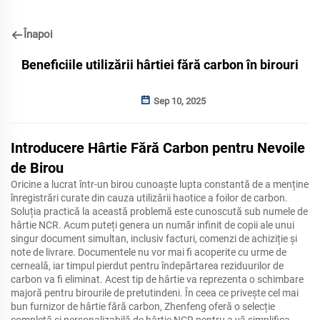
Înapoi
Beneficiile utilizării hârtiei fără carbon în birouri
Sep 10, 2025
Introducere Hârtie Fără Carbon pentru Nevoile
de Birou
Oricine a lucrat într-un birou cunoaște lupta constantă de a menține
înregistrări curate din cauza utilizării haotice a foilor de carbon.
Soluția practică la această problemă este cunoscută sub numele de
hârtie NCR. Acum puteți genera un număr infinit de copii ale unui
singur document simultan, inclusiv facturi, comenzi de achiziție și
note de livrare. Documentele nu vor mai fi acoperite cu urme de
cerneală, iar timpul pierdut pentru îndepărtarea reziduurilor de
carbon va fi eliminat. Acest tip de hârtie va reprezenta o schimbare
majoră pentru birourile de pretutindeni. În ceea ce privește cel mai
bun furnizor de hârtie fără carbon, Zhenfeng oferă o selecție