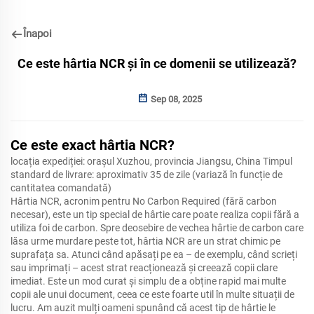
Înapoi
Ce este hârtia NCR și în ce domenii se utilizează?
Sep 08, 2025
Ce este exact hârtia NCR?
locația expediției: orașul Xuzhou, provincia Jiangsu, China Timpul
standard de livrare: aproximativ 35 de zile (variază în funcție de
cantitatea comandată)
Hârtia NCR, acronim pentru No Carbon Required (fără carbon
necesar), este un tip special de hârtie care poate realiza copii fără a
utiliza foi de carbon. Spre deosebire de vechea hârtie de carbon care
lăsa urme murdare peste tot, hârtia NCR are un strat chimic pe
suprafața sa. Atunci când apăsați pe ea – de exemplu, când scrieți
sau imprimați – acest strat reacționează și creează copii clare
imediat. Este un mod curat și simplu de a obține rapid mai multe
copii ale unui document, ceea ce este foarte util în multe situații de
lucru. Am auzit mulți oameni spunând că acest tip de hârtie le