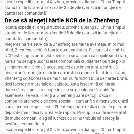
locația expediției: orașul Xuzhou, provincia Jiangsu, China Timpul
standard de livrare: aproximativ 35 de zile (variază în funcție de
cantitatea comandată)
De ce să alegeți hârtie NCR de la Zhenfeng
locația expediției: orașul Xuzhou, provincia Jiangsu, China Timpul
standard de livrare: aproximativ 35 de zile (variază în funcție de
cantitatea comandată)
Alegerea hârtiei NCR de la Zhenfeng are multe avantaje. În primul
rând, Zhenfeng verifică foarte atent calitatea. Fiecare lot de hârtie
NCR este supus unor teste pentru a se asigura că copiile sunt clare,
hârtia nu se rupe ușor și este compatibilă cu diferite tipuri de pixuri
și imprimante. Cred că acest aspect este important, pentru că
nimeni nu își dorește o hârtie care îi strică munca. În al doilea rând,
Zhenfeng colaborează de mulți ani cu furnizori buni de hârtie brută,
deci folosește materiale de calitate. Asta înseamnă că hârtia
durează mai mult, iar acoperirile nu se decolorează rapid. De
asemenea, serviciul clienți al Zhenfeng pare de top. Dacă o
companie are nevoie de ceva special – cum ar fi o dimensiune unică
sau o acoperire specifică – Zhenfeng poate realiza asta. În plus, au
depozite mari, deci livrarea este rapidă. Presupun că de aceea atât
de multe companii aleg să lucreze cu ei; nu trebuie să aștepți la
nesfârșit comanda ta.
locația expediției: orașul Xuzhou, provincia Jiangsu, China Timpul