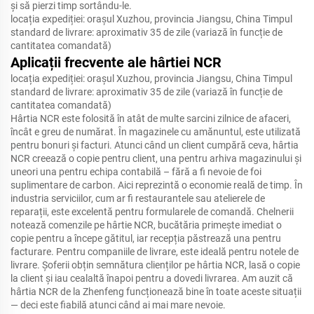
și să pierzi timp sortându-le.
locația expediției: orașul Xuzhou, provincia Jiangsu, China Timpul
standard de livrare: aproximativ 35 de zile (variază în funcție de
cantitatea comandată)
Aplicații frecvente ale hârtiei NCR
locația expediției: orașul Xuzhou, provincia Jiangsu, China Timpul
standard de livrare: aproximativ 35 de zile (variază în funcție de
cantitatea comandată)
Hârtia NCR este folosită în atât de multe sarcini zilnice de afaceri,
încât e greu de numărat. În magazinele cu amănuntul, este utilizată
pentru bonuri și facturi. Atunci când un client cumpără ceva, hârtia
NCR creează o copie pentru client, una pentru arhiva magazinului și
uneori una pentru echipa contabilă – fără a fi nevoie de foi
suplimentare de carbon. Aici reprezintă o economie reală de timp. În
industria serviciilor, cum ar fi restaurantele sau atelierele de
reparații, este excelentă pentru formularele de comandă. Chelnerii
notează comenzile pe hârtie NCR, bucătăria primește imediat o
copie pentru a începe gătitul, iar recepția păstrează una pentru
facturare. Pentru companiile de livrare, este ideală pentru notele de
livrare. Șoferii obțin semnătura clienților pe hârtia NCR, lasă o copie
la client și iau cealaltă înapoi pentru a dovedi livrarea. Am auzit că
hârtia NCR de la Zhenfeng funcționează bine în toate aceste situații
— deci este fiabilă atunci când ai mai mare nevoie.