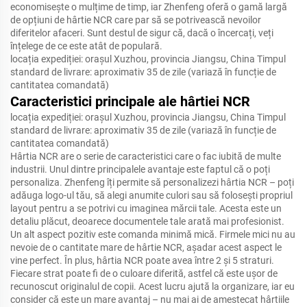
economisește o mulțime de timp, iar Zhenfeng oferă o gamă largă
de opțiuni de hârtie NCR care par să se potrivească nevoilor
diferitelor afaceri. Sunt destul de sigur că, dacă o încercați, veți
înțelege de ce este atât de populară.
locația expediției: orașul Xuzhou, provincia Jiangsu, China Timpul
standard de livrare: aproximativ 35 de zile (variază în funcție de
cantitatea comandată)
Caracteristici principale ale hârtiei NCR
locația expediției: orașul Xuzhou, provincia Jiangsu, China Timpul
standard de livrare: aproximativ 35 de zile (variază în funcție de
cantitatea comandată)
Hârtia NCR are o serie de caracteristici care o fac iubită de multe
industrii. Unul dintre principalele avantaje este faptul că o poți
personaliza. Zhenfeng îți permite să personalizezi hârtia NCR – poți
adăuga logo-ul tău, să alegi anumite culori sau să folosești propriul
layout pentru a se potrivi cu imaginea mărcii tale. Acesta este un
detaliu plăcut, deoarece documentele tale arată mai profesionist.
Un alt aspect pozitiv este comanda minimă mică. Firmele mici nu au
nevoie de o cantitate mare de hârtie NCR, așadar acest aspect le
vine perfect. În plus, hârtia NCR poate avea între 2 și 5 straturi.
Fiecare strat poate fi de o culoare diferită, astfel că este ușor de
recunoscut originalul de copii. Acest lucru ajută la organizare, iar eu
consider că este un mare avantaj – nu mai ai de amestecat hârtiile