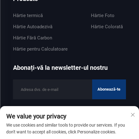
Hârtie termică
Hârtie Foto
Hârtie Autoadezivă
Hârtie Colorată
Hârtie Fără Carbon
Hârtie pentru Calculatoare
Abonați-vă la newsletter-ul nostru
Abonează-te
We value your privacy
Drepturi de autor © 2025 de Shandong Zhenfeng Paper Industry
We use cookies and similar tools to provide our services. If you
Co., Ltd
Politica de confidențialitate
don't want to accept all cookies, click Personalize cookies.