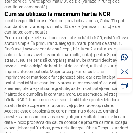
standard de livrare: aproximativ 35 de zile (variază în funcție de
cantitatea comandată)
Cum să utilizezi la maximum hârtia NCR
locația expediției: orașul Xuzhou, provincia Jiangsu, China Timpul
standard de livrare: aproximativ 35 de zile (variază în funcție de
cantitatea comandată)
Pentru a obține cele mai bune rezultate cu hârtia NCR, există câteva
sfaturi simple. În primul rând, alegeți numărul potrivit de straturi.
Dacă aveți nevoie doar de două copii, hârtia cu 2 straturi este
suficientă; dacă aveți nevoie de mai multe, optați pentru 3 până la 5
straturi. Nu are sens să cumpărați mai multe straturi decât aveți
nevoie – este o risipă de bani. În al doilea rând, utilizați pixuri sau
imprimante compatibile. Majoritatea pixurilor cu bilă și
imprimantelor matriceale funcționează bine, dar este înțelept să
testați mai întâi un eșantion. Norocul dumneavoastră este că
zhenfeng oferă eșantioane gratuite, astfel încât puteți verifica
înainte de a cumpăra în cantitate mare. De asemenea, păstrați
hârtia NCR într-un loc rece și uscat. Umiditatea poate deteriora
straturile de acoperire, iar apoi nu veți putea face copii clare.
Aceasta este o problemă pe care nimeni nu o dorește. Urmând
aceste sfaturi, sunt convins că veți obține rezultate bune de fiecare
dată – nicio problemă din cauza copiilor de proastă calitate.
locația
expediției: orașul Xuzhou, provincia Jiangsu, China Timpul standard