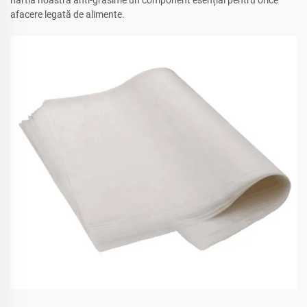
hârtia noastră anti-grăsime un component esențial pentru orice
afacere legată de alimente.