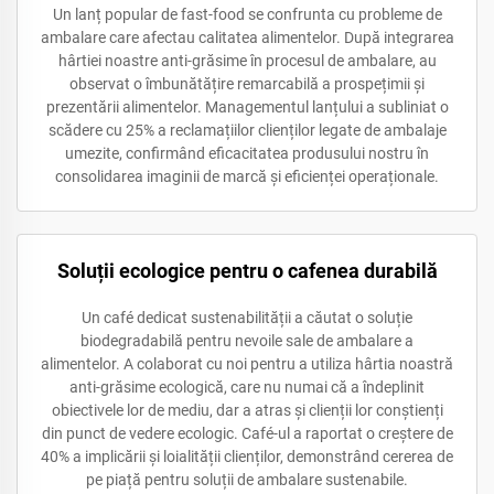
Un lanț popular de fast-food se confrunta cu probleme de
ambalare care afectau calitatea alimentelor. După integrarea
hârtiei noastre anti-grăsime în procesul de ambalare, au
observat o îmbunătățire remarcabilă a prospețimii și
prezentării alimentelor. Managementul lanțului a subliniat o
scădere cu 25% a reclamațiilor clienților legate de ambalaje
umezite, confirmând eficacitatea produsului nostru în
consolidarea imaginii de marcă și eficienței operaționale.
Soluții ecologice pentru o cafenea durabilă
Un café dedicat sustenabilității a căutat o soluție
biodegradabilă pentru nevoile sale de ambalare a
alimentelor. A colaborat cu noi pentru a utiliza hârtia noastră
anti-grăsime ecologică, care nu numai că a îndeplinit
obiectivele lor de mediu, dar a atras și clienții lor conștienți
din punct de vedere ecologic. Café-ul a raportat o creștere de
40% a implicării și loialității clienților, demonstrând cererea de
pe piață pentru soluții de ambalare sustenabile.