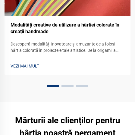
Modalități creative de utilizare a hârtiei colorate în
creații handmade
Descoperă modalități inovatoare și amuzante de a folosi
hârtia colorată în proiectele tale artistice. De la origami la
decor pentru casă, găsește inspirație pentru a-ți stârni
creativitatea astăzi.
VEZI MAI MULT
Mărturii ale clienților pentru
hârtia noastră pergament