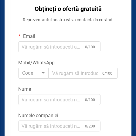
Obțineți o ofertă gratuită
Reprezentantul nostru vă va contacta în curând.
Email
0/100
Mobil/WhatsApp
Code
0/100
Nume
0/100
Numele companiei
0/200