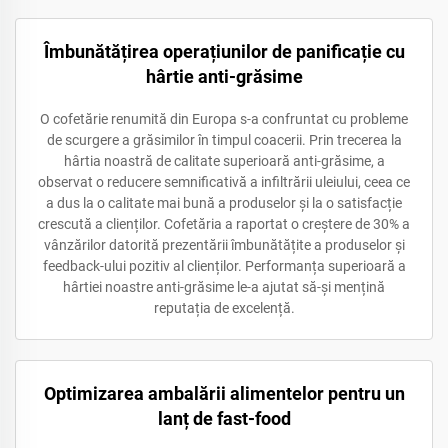
Îmbunătățirea operațiunilor de panificație cu
hârtie anti-grăsime
O cofetărie renumită din Europa s-a confruntat cu probleme
de scurgere a grăsimilor în timpul coacerii. Prin trecerea la
hârtia noastră de calitate superioară anti-grăsime, a
observat o reducere semnificativă a infiltrării uleiului, ceea ce
a dus la o calitate mai bună a produselor și la o satisfacție
crescută a clienților. Cofetăria a raportat o creștere de 30% a
vânzărilor datorită prezentării îmbunătățite a produselor și
feedback-ului pozitiv al clienților. Performanța superioară a
hârtiei noastre anti-grăsime le-a ajutat să-și mențină
reputația de excelență.
Optimizarea ambalării alimentelor pentru un
lanț de fast-food