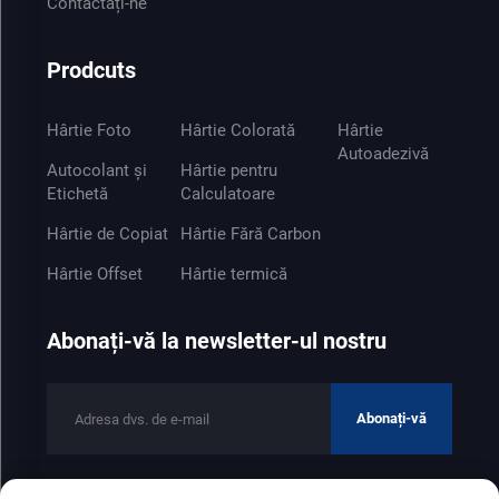
Contactați-ne
Prodcuts
Hârtie Foto
Hârtie Colorată
Hârtie
Autoadezivă
Autocolant și
Hârtie pentru
Etichetă
Calculatoare
Hârtie de Copiat
Hârtie Fără Carbon
Hârtie Offset
Hârtie termică
Abonați-vă la newsletter-ul nostru
Abonați-vă