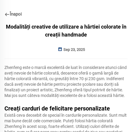
Înapoi
Modalități creative de utilizare a hârtiei colorate în
creații handmade
Sep 23, 2025
Zhenfeng este o marcă excelentă de luat în considerare atunci când
aveți nevoie de hârtie colorată, deoarece oferă o gamă largă de
hârtie colorată vibrantă, cu greutăți între 70 și 230 gsm. Indiferent
dacă aveți nevoie de hârtie pentru proiecte școlare sau doriți să
finalizați un proiect artistic, Zhenfeng oferă tipul potrivit de hârtie.
Mai jos sunt câteva modalități excelente de a folosi această hârtie.
Creați carduri de felicitare personalizate
Există ceva deosebit de special în cardurile personalizate. Sunt mult
mai bune decât cele comerciale. Puteți folosi hârtia colorată
Zhenfeng în acest scop, foarte eficient. Utilizați culori diferite de