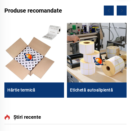
Produse recomandate
Hârtie termică
Etichetă autoalipientă
Știri recente