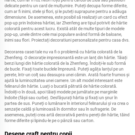
hârtie, cum ar fi roz neon roșu pentru cardul de ziua sau pasteluri
delicate pentru un card de mulțumire. Puteți decupa forme diferite,
cum ar fi inimi, stele și flori, și le puteți suprapune pentru a adăuga
dimensiune. De asemenea, este posibil să realizați un card cu efect
pop-up prin îndoirea hârtiei, iar Zhenfeng are tipul potrivit de hârtie
colorată pentru acest lucru. Există atât de multe tipuri de modele
pop-up, unele dintre cele mai populare având formă de baloane,
inimi sau flori. Proiectați decoratiuni personalizate pentru casa dvs.
Decorarea casei tale nu va fi o problemă cu hârtia colorată de la
Zhenfeng. O decorație impresionantă este un lanț din hârtie. Tăiați
benzi lungi din hârtie colorată de la Zhenfeng. Îndoiți-le sub formă
de bucle. Fixați toate buclele împreună. Puteți agăța lanțul pe un
perete, într-un colț sau deasupra unei cămin. Arată foarte frumos și
ajută la luminozitatea unei camere. Un alt model interesant este
felinarul din hârtie. Luați o bucată pătrată de hârtie colorată.
Îndoiiți-o în două, apoi tăiați modele pe jumătate pe marginile
îndoite (fâșii sau curbe). Desfășurați hârtia și fixați un șnur în
partea de sus. Puneți o lumânare în interiorul felinarului și va crea o
senzație caldă și luminoasă în dormitor sau în sufragerie. De
asemenea, puteți crea artă decorativă pentru pereți din hârtie, tăind
forme diferite și lipindu-le pe o pânză sau carton.
Desene craft pentru copii