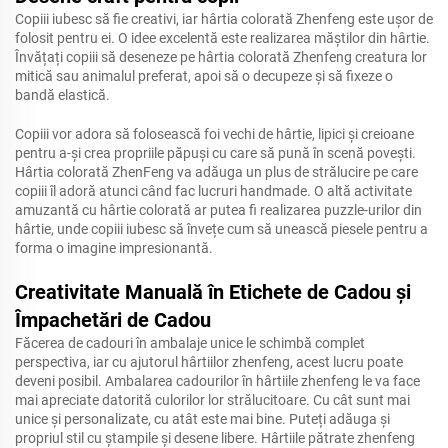
Copiii iubesc să fie creativi, iar hârtia colorată Zhenfeng este ușor de
folosit pentru ei. O idee excelentă este realizarea măștilor din hârtie.
Învățați copiii să deseneze pe hârtia colorată Zhenfeng creatura lor
mitică sau animalul preferat, apoi să o decupeze și să fixeze o
bandă elastică.
Copiii vor adora să folosească foi vechi de hârtie, lipici și creioane
pentru a-și crea propriile păpuși cu care să pună în scenă povești.
Hârtia colorată ZhenFeng va adăuga un plus de strălucire pe care
copiii îl adoră atunci când fac lucruri handmade. O altă activitate
amuzantă cu hârtie colorată ar putea fi realizarea puzzle-urilor din
hârtie, unde copiii iubesc să învețe cum să unească piesele pentru a
forma o imagine impresionantă.
Creativitate Manuală în Etichete de Cadou și
Împachetări de Cadou
Făcerea de cadouri în ambalaje unice le schimbă complet
perspectiva, iar cu ajutorul hârtiilor zhenfeng, acest lucru poate
deveni posibil. Ambalarea cadourilor în hârtiile zhenfeng le va face
mai apreciate datorită culorilor lor strălucitoare. Cu cât sunt mai
unice și personalizate, cu atât este mai bine. Puteți adăuga și
propriul stil cu ştampile şi desene libere. Hârtiile pătrate zhenfeng