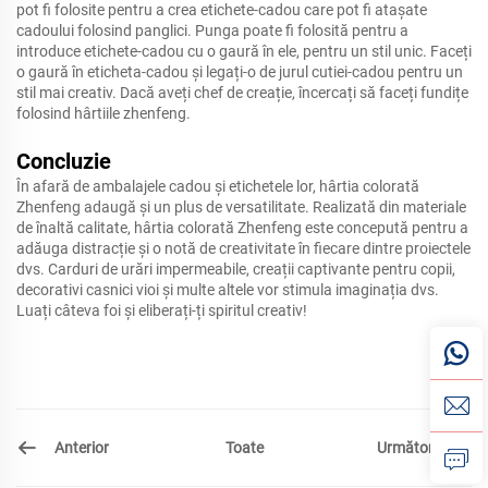
pot fi folosite pentru a crea etichete-cadou care pot fi atașate
cadoului folosind panglici. Punga poate fi folosită pentru a
introduce etichete-cadou cu o gaură în ele, pentru un stil unic. Faceți
o gaură în eticheta-cadou și legați-o de jurul cutiei-cadou pentru un
stil mai creativ. Dacă aveți chef de creație, încercați să faceți fundițe
folosind hârtiile zhenfeng.
Concluzie
În afară de ambalajele cadou și etichetele lor, hârtia colorată
Zhenfeng adaugă și un plus de versatilitate. Realizată din materiale
de înaltă calitate, hârtia colorată Zhenfeng este concepută pentru a
adăuga distracție și o notă de creativitate în fiecare dintre proiectele
dvs. Carduri de urări impermeabile, creații captivante pentru copii,
decorativi casnici vioi și multe altele vor stimula imaginația dvs.
Luați câteva foi și eliberați-ți spiritul creativ!
Anterior
Următor
Toate