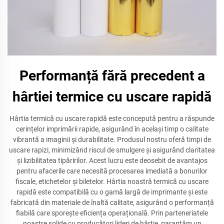
Performanță fără precedent a
hârtiei termice cu uscare rapidă
Hârtia termică cu uscare rapidă este concepută pentru a răspunde
cerințelor imprimării rapide, asigurând în același timp o calitate
vibrantă a imaginii și durabilitate. Produsul nostru oferă timpi de
uscare rapizi, minimizând riscul de smulgere și asigurând claritatea
și lizibilitatea tipăririlor. Acest lucru este deosebit de avantajos
pentru afacerile care necesită procesarea imediată a bonurilor
fiscale, etichetelor și biletelor. Hârtia noastră termică cu uscare
rapidă este compatibilă cu o gamă largă de imprimante și este
fabricată din materiale de înaltă calitate, asigurând o performanță
fiabilă care sporește eficiența operațională. Prin parteneriatele
noastre solide cu producători lideri de hârtie, garantăm un