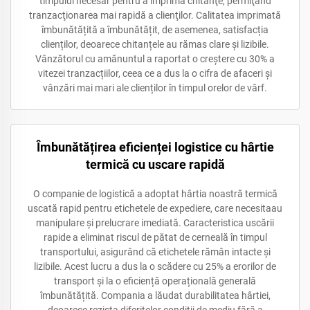
timpului necesar pentru a imprima chitanţe, permiţând
tranzacţionarea mai rapidă a clienţilor. Calitatea imprimată
îmbunătățită a îmbunătățit, de asemenea, satisfacția
clienților, deoarece chitanțele au rămas clare și lizibile.
Vânzătorul cu amănuntul a raportat o creștere cu 30% a
vitezei tranzacțiilor, ceea ce a dus la o cifra de afaceri și
vânzări mai mari ale clienților în timpul orelor de vârf.
Îmbunătățirea eficienței logistice cu hârtie
termică cu uscare rapidă
O companie de logistică a adoptat hârtia noastră termică
uscată rapid pentru etichetele de expediere, care necesitaau
manipulare și prelucrare imediată. Caracteristica uscării
rapide a eliminat riscul de pătat de cerneală în timpul
transportului, asigurând că etichetele rămân intacte și
lizibile. Acest lucru a dus la o scădere cu 25% a erorilor de
transport și la o eficiență operațională generală
îmbunătățită. Compania a lăudat durabilitatea hârtiei,
deoarece rezista diferitelor condiții de mediu fără a