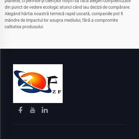
planetei, ci permite și clienților noștri să facă alegeri conștientizate
din punct de vedere ecologic atunci când iau decizii de cumpărare.
Alegând hârtia noastră termică rapid uscată, companiile pot fi
mândre de impactul lor asupra mediului, fără a compromite
calitatea produsului.