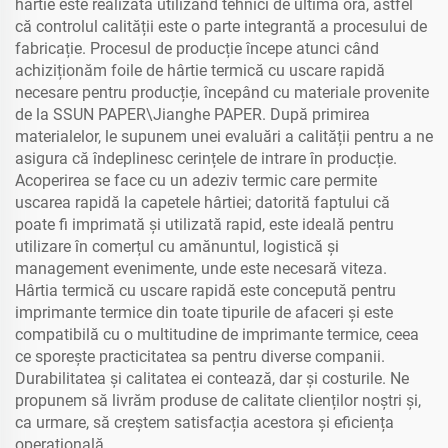
hârtie este realizată utilizând tehnici de ultimă oră, astfel
că controlul calității este o parte integrantă a procesului de
fabricație. Procesul de producție începe atunci când
achiziționăm foile de hârtie termică cu uscare rapidă
necesare pentru producție, începând cu materiale provenite
de la SSUN PAPER\Jianghe PAPER. După primirea
materialelor, le supunem unei evaluări a calității pentru a ne
asigura că îndeplinesc cerințele de intrare în producție.
Acoperirea se face cu un adeziv termic care permite
uscarea rapidă la capetele hârtiei; datorită faptului că
poate fi imprimată și utilizată rapid, este ideală pentru
utilizare în comerțul cu amănuntul, logistică și
management evenimente, unde este necesară viteza.
Hârtia termică cu uscare rapidă este concepută pentru
imprimante termice din toate tipurile de afaceri și este
compatibilă cu o multitudine de imprimante termice, ceea
ce sporește practicitatea sa pentru diverse companii.
Durabilitatea și calitatea ei contează, dar și costurile. Ne
propunem să livrăm produse de calitate clienților noștri și,
ca urmare, să creștem satisfacția acestora și eficiența
operațională.