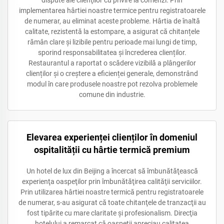
implementarea hârtiei noastre termice pentru registratoarele
de numerar, au eliminat aceste probleme. Hârtia de înaltă
calitate, rezistentă la estompare, a asigurat că chitanțele
rămân clare și lizibile pentru perioade mai lungi de timp,
sporind responsabilitatea și încrederea clienților.
Restaurantul a raportat o scădere vizibilă a plângerilor
clienților și o creștere a eficienței generale, demonstrând
modul în care produsele noastre pot rezolva problemele
comune din industrie.
Elevarea experienței clienților în domeniul
ospitalității cu hârtie termică premium
Un hotel de lux din Beijing a încercat să îmbunătăţească
experienţa oaspeţilor prin îmbunătăţirea calităţii serviciilor.
Prin utilizarea hârtiei noastre termică pentru registratoarele
de numerar, s-au asigurat că toate chitanţele de tranzacţii au
fost tipărite cu mare claritate şi profesionalism. Direcţia
hotelului a remarcat că oaspeţii apreciau calitatea