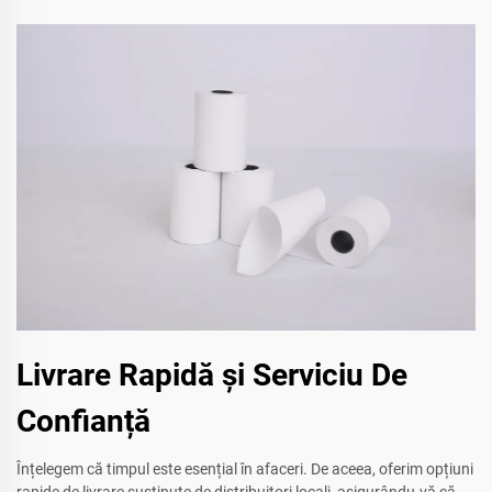
Livrare Rapidă și Serviciu De
Confianță
Înțelegem că timpul este esențial în afaceri. De aceea, oferim opțiuni
rapide de livrare susținute de distribuitori locali, asigurându-vă că