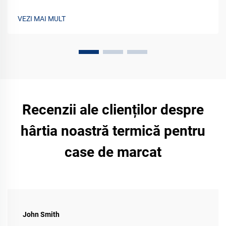
eficiența costurilor pentru afacerea dvs. Solicitați un eșantion
astăzi.
VEZI MAI MULT
Recenzii ale clienților despre
hârtia noastră termică pentru
case de marcat
John Smith