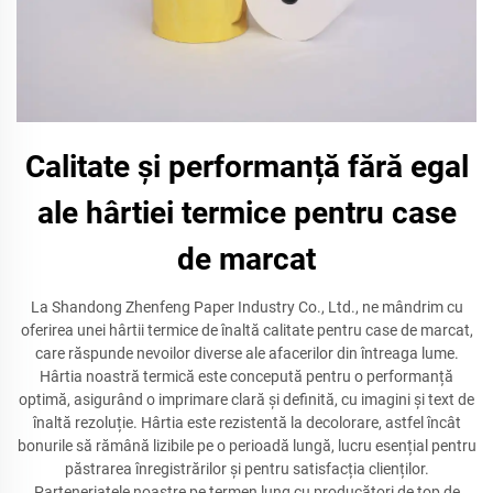
Calitate și performanță fără egal
ale hârtiei termice pentru case
de marcat
La Shandong Zhenfeng Paper Industry Co., Ltd., ne mândrim cu
oferirea unei hârtii termice de înaltă calitate pentru case de marcat,
care răspunde nevoilor diverse ale afacerilor din întreaga lume.
Hârtia noastră termică este concepută pentru o performanță
optimă, asigurând o imprimare clară și definită, cu imagini și text de
înaltă rezoluție. Hârtia este rezistentă la decolorare, astfel încât
bonurile să rămână lizibile pe o perioadă lungă, lucru esențial pentru
păstrarea înregistrărilor și pentru satisfacția clienților.
Parteneriatele noastre pe termen lung cu producători de top de