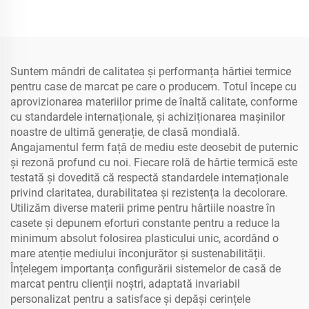
impermeabilă, pentru
imprimare laser/inkjet
Suntem mândri de calitatea și performanța hârtiei termice
pentru case de marcat pe care o producem. Totul începe cu
aprovizionarea materiilor prime de înaltă calitate, conforme
cu standardele internaționale, și achiziționarea mașinilor
noastre de ultimă generație, de clasă mondială.
Angajamentul ferm față de mediu este deosebit de puternic
și rezonă profund cu noi. Fiecare rolă de hârtie termică este
testată și dovedită că respectă standardele internaționale
privind claritatea, durabilitatea și rezistența la decolorare.
Utilizăm diverse materii prime pentru hârtiile noastre în
casete și depunem eforturi constante pentru a reduce la
minimum absolut folosirea plasticului unic, acordând o
mare atenție mediului înconjurător și sustenabilității.
Înțelegem importanța configurării sistemelor de casă de
marcat pentru clienții noștri, adaptată invariabil
personalizat pentru a satisface și depăși cerințele