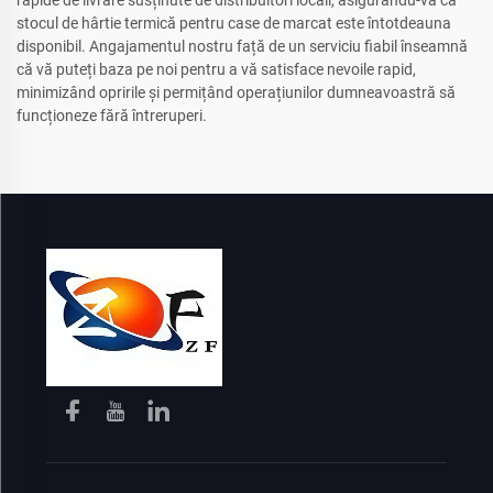
stocul de hârtie termică pentru case de marcat este întotdeauna
disponibil. Angajamentul nostru față de un serviciu fiabil înseamnă
că vă puteți baza pe noi pentru a vă satisface nevoile rapid,
minimizând opririle și permițând operațiunilor dumneavoastră să
funcționeze fără întreruperi.