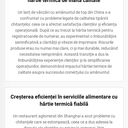
hârtie termică de înaltă calitate
Un lanț de vânzări cu amănuntul de top din China s-a
confruntat cu probleme legate de calitatea tipăririi
chitanțelor, ceea ce a afectat satisfacția clienților și eficiența
operațională. După ce au trecut la hârtia termică pentru
registratoarele de numerar, au experimentat o îmbunătăţire
semnificativă a clarităţii şi vitezei de imprimare. Riscurile
produse erau nu numai mai clare, ci şi mai durabile, reducând
necesitatea reimprimării. Această tranziție a dus la
îmbunătățirea experienței clienților și la simplificarea
operațiunilor, demonstrând impactul hârtiei termice de
calitate asupra succesului comerțului cu amănuntul.
Creșterea eficienței în serviciile alimentare cu
hârtie termică fiabilă
Un restaurant aglomerat din Shanghai a avut probleme cu
chitanţele care se estompează, ceea ce a dus adesea la
dispute ale clienţilor cu privire la comenzi. Prin