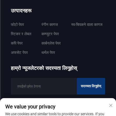
उत्पादनहरू
फोटो पेपर
रंगीन कागज
स्व-चिपकने वाला कागज
स्टिकर र लेबल
कम्प्युटर पेपर
कपि पेपर
कार्बनलेस पेपर
अफसेट पेपर
थर्मल पेपर
हाम्रो न्यूजलेटरको सदस्यता लिनुहोस्
सदस्यता लिनुहोस्
We value your privacy
कपीराइट © २०२५ शान्डोंग जेनफेंग पेपर उद्योग कम्पनी लिमिटेडको सबै हक सुरक्षित छन्
We use cookies and similar tools to provide our services. If you
गोपनीयता नीति