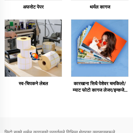
अफसेट पेपर
थर्मल कागज
स्व-चिपकने लेबल
कारखाना सिधै पेशेवर चमकिलो/
म्याट फोटो कागज लेजर/इन्कजेट
प्रिन्टिङका लागि पानीरोधी
छिटो सुक्ने थर्मल कागजको प्रवर्तनले विभिन्न क्षेत्रका व्यवसायहरूले