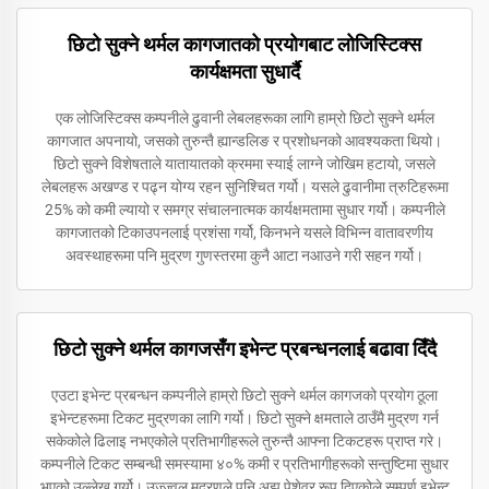
छिटो सुक्ने थर्मल कागजातको प्रयोगबाट लोजिस्टिक्स
कार्यक्षमता सुधार्दै
एक लोजिस्टिक्स कम्पनीले ढुवानी लेबलहरूका लागि हाम्रो छिटो सुक्ने थर्मल
कागजात अपनायो, जसको तुरुन्तै ह्यान्डलिङ र प्रशोधनको आवश्यकता थियो।
छिटो सुक्ने विशेषताले यातायातको क्रममा स्याई लाग्ने जोखिम हटायो, जसले
लेबलहरू अखण्ड र पढ्न योग्य रहन सुनिश्चित गर्यो। यसले ढुवानीमा त्रुटिहरूमा
25% को कमी ल्यायो र समग्र संचालनात्मक कार्यक्षमतामा सुधार गर्यो। कम्पनीले
कागजातको टिकाउपनलाई प्रशंसा गर्यो, किनभने यसले विभिन्न वातावरणीय
अवस्थाहरूमा पनि मुद्रण गुणस्तरमा कुनै आटा नआउने गरी सहन गर्यो।
छिटो सुक्ने थर्मल कागजसँग इभेन्ट प्रबन्धनलाई बढावा दिँदै
एउटा इभेन्ट प्रबन्धन कम्पनीले हाम्रो छिटो सुक्ने थर्मल कागजको प्रयोग ठूला
इभेन्टहरूमा टिकट मुद्रणका लागि गर्यो। छिटो सुक्ने क्षमताले ठाउँमै मुद्रण गर्न
सकेकोले ढिलाइ नभएकोले प्रतिभागीहरूले तुरुन्तै आफ्ना टिकटहरू प्राप्त गरे।
कम्पनीले टिकट सम्बन्धी समस्यामा ४०% कमी र प्रतिभागीहरूको सन्तुष्टिमा सुधार
भएको उल्लेख गर्यो। उज्ज्वल मुद्रणले पनि अझ पेशेवर रूप दिएकोले सम्पूर्ण इभेन्ट