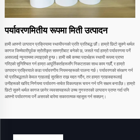
पर्यावरणमितीय रूपमा मिती उत्पादन
हामी आफ्नो उत्पादन प्रक्रियामा स्थायीपनको प्रति प्रतिबद्ध छौं। हाम्रो छिटो सुक्ने थर्मल
कागज जिम्मेवारीपूर्वक स्रोतीकृत सामग्रीबाट बनेको छ, जसले गर्दा हाम्रो पर्यावरणमा पर्ने
असरलाई न्यूनतममा ल्याइएको हुन्छ। हामी सबै कच्चा पदार्थहरू स्थायी रूपमा प्राप्त
गरिएको सुनिश्चित गर्न हाम्रा आपूर्तिकर्ताहरूसँग निकटताका साथ काम गर्छौं, र हाम्रो
उत्पादन प्रक्रियाले कडा पर्यावरणीय नियमनहरूको पालना गर्छ। पर्यावरणको संरक्षण गर्न
यो प्रतिबद्धताले केवल ग्रहलाई सुरक्षित राख्न मद्दत गर्दैन, तर हाम्रा ग्राहकहरूलाई
उनीहरूको खरिद निर्णयमा पर्यावरण-सचेत विकल्पहरू चयन गर्न पनि सक्षम बनाउँछ। हाम्रो
छिटो सुक्ने थर्मल कागज छानेर व्यवसायहरूले उच्च गुणस्तरको उत्पादन प्राप्त गर्दा पनि
आफ्नो पर्यावरणमा पर्ने असरको बारेमा सकारात्मक महसुस गर्न सक्छन्।