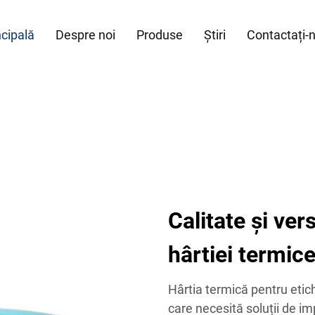
ncipală
Despre noi
Produse
Știri
Contactați-
Calitate și vers
hârtiei termic
Hârtia termică pentru etic
care necesită soluții de im