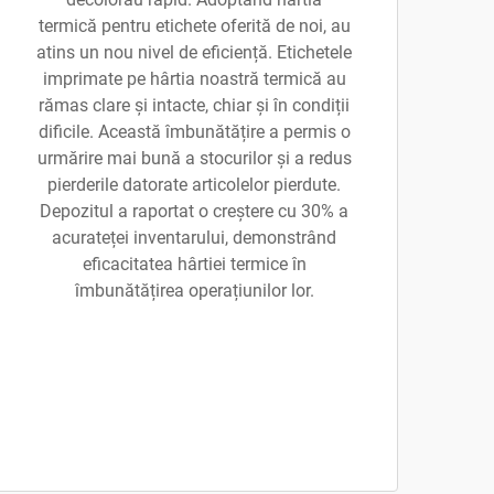
termică pentru etichete oferită de noi, au
atins un nou nivel de eficiență. Etichetele
imprimate pe hârtia noastră termică au
rămas clare și intacte, chiar și în condiții
dificile. Această îmbunătățire a permis o
urmărire mai bună a stocurilor și a redus
pierderile datorate articolelor pierdute.
Depozitul a raportat o creștere cu 30% a
acurateței inventarului, demonstrând
eficacitatea hârtiei termice în
îmbunătățirea operațiunilor lor.