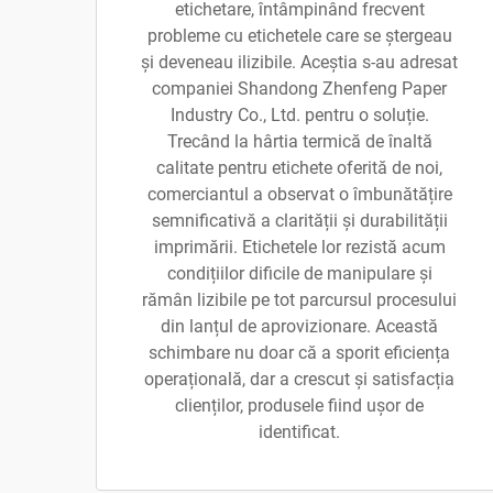
etichetare, întâmpinând frecvent
probleme cu etichetele care se ștergeau
și deveneau ilizibile. Aceștia s-au adresat
companiei Shandong Zhenfeng Paper
Industry Co., Ltd. pentru o soluție.
Trecând la hârtia termică de înaltă
calitate pentru etichete oferită de noi,
comerciantul a observat o îmbunătățire
semnificativă a clarității și durabilității
imprimării. Etichetele lor rezistă acum
condițiilor dificile de manipulare și
rămân lizibile pe tot parcursul procesului
din lanțul de aprovizionare. Această
schimbare nu doar că a sporit eficiența
operațională, dar a crescut și satisfacția
clienților, produsele fiind ușor de
identificat.