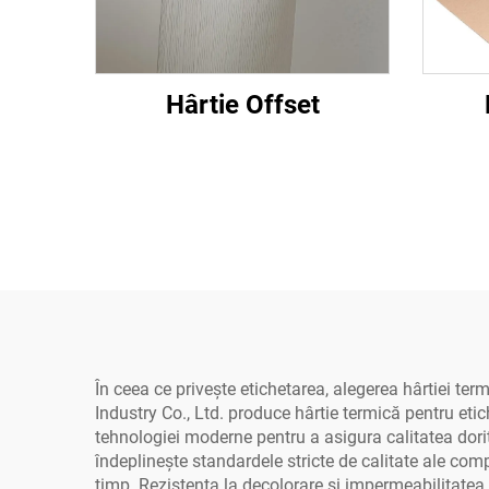
Hârtie Offset
În ceea ce privește etichetarea, alegerea hârtiei ter
Industry Co., Ltd. produce hârtie termică pentru eti
tehnologiei moderne pentru a asigura calitatea dori
îndeplinește standardele stricte de calitate ale co
timp. Rezistența la decolorare și impermeabilitatea h