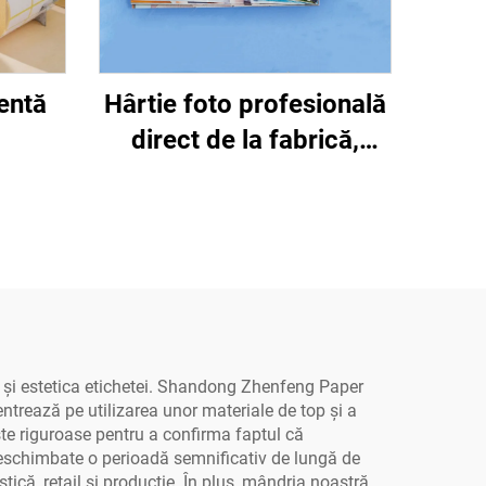
ientă
Hârtie foto profesională
direct de la fabrică,
lucioasă/mate,
impermeabilă, pentru
imprimare laser/inkjet
tea și estetica etichetei. Shandong Zhenfeng Paper
ntrează pe utilizarea unor materiale de top și a
ste riguroase pentru a confirma faptul că
 neschimbate o perioadă semnificativ de lungă de
tică, retail și producție. În plus, mândria noastră