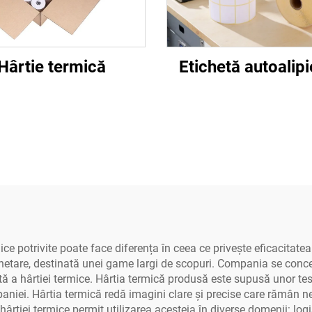
Hârtie termică
Etichetă autoalip
mice potrivite poate face diferența în ceea ce privește eficacita
chetare, destinată unei game largi de scopuri. Compania se conce
tă a hârtiei termice. Hârtia termică produsă este supusă unor te
mpaniei. Hârtia termică redă imagini clare și precise care rămân
ârtiei termice permit utilizarea acesteia în diverse domenii: logis