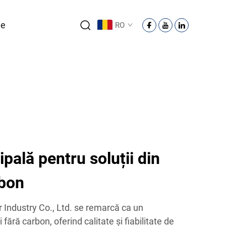
ne
RO
pală pentru soluții din
rbon
ndustry Co., Ltd. se remarcă ca un
 fără carbon, oferind calitate și fiabilitate de