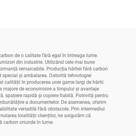
rbon de o calitate fără egal în întreaga lume.
rnizori din industrie. Utilizând cele mai bune
formanță remarcabile. Producția hârtiei fără carbon
at special și ambalarea. Datorită tehnologiei
l calității în producerea unei game largi de hârtii
aje majore de economisire a timpului și avantaje
 spațiere rapidă și copiere fiabilă. Potrivită pentru
e îmbunătățire a documentelor. De asemenea, oferim
bilitate versatilă fără obstacole. Prin intermediul
mularea loialității clienților, ne asigurăm că
ără carbon oriunde în lume.