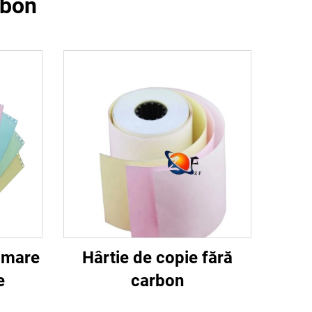
rbon
rimare
Hârtie de copie fără
e
carbon