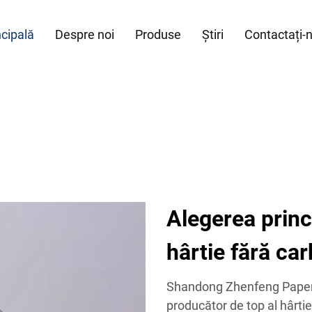
ncipală
Despre noi
Produse
Știri
Contactați-
Alegerea princi
hârtie fără ca
Shandong Zhenfeng Paper I
producător de top al hârtiei