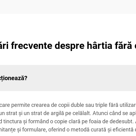
ări frecvente despre hârtia fără
cționează?
 care permite crearea de copii duble sau triple fără utiliza
 strat și un strat de argilă pe celălalt. Atunci când se ap
nd tinctura și formând o copie clară pe foaia de dedesubt.
chitanțe și formulare, oferind o metodă curată și eficientă