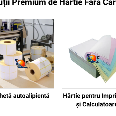
uții Premium de Hârtie Fără Ca
hetă autoalipientă
Hârtie pentru Imp
și Calculatoar