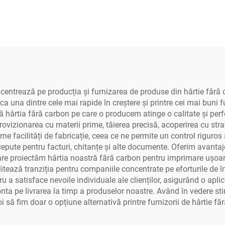
ntrează pe producția și furnizarea de produse din hârtie fără ca
 una dintre cele mai rapide în creștere și printre cei mai buni fu
ă hârtia fără carbon pe care o producem atinge o calitate și per
rovizionarea cu materii prime, tăierea precisă, acoperirea cu str
facilități de fabricație, ceea ce ne permite un control riguros a
concepute pentru facturi, chitanțe și alte documente. Oferim avant
care proiectăm hârtia noastră fără carbon pentru imprimare ușoară,
litează tranziția pentru companiile concentrate pe eforturile d
a satisface nevoile individuale ale clienților, asigurând o aplica
 conta pe livrarea la timp a produselor noastre. Având în vedere sti
oi să fim doar o opțiune alternativă printre furnizorii de hârtie f