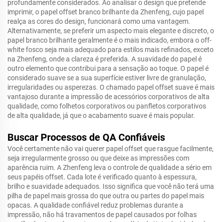
profundamente considerados. Ao analisar o design que pretende
imprimir, o papel offset branco brilhante da Zhenfeng, cujo papel
realça as cores do design, funcionará como uma vantagem.
Alternativamente, se preferir um aspecto mais elegante e discreto, o
papel branco brilhante geralmente é o mais indicado, embora o off-
white fosco seja mais adequado para estilos mais refinados, exceto
na Zhenfeng, onde a clareza é preferida. A suavidade do papel é
outro elemento que contribui para a sensação ao toque. O papel é
considerado suave se a sua superfície estiver livre de granulação,
irregularidades ou asperezas. O chamado papel offset suave é mais
vantajoso durante a impressão de acessórios corporativos de alta
qualidade, como folhetos corporativos ou panfletos corporativos
de alta qualidade, já que o acabamento suave é mais popular.
Buscar Processos de QA Confiáveis
Você certamente não vai querer papel offset que rasgue facilmente,
seja irregularmente grosso ou que deixe as impressões com
aparência ruim. A Zhenfeng leva o controle de qualidade a sério em
seus papéis offset. Cada lote é verificado quanto à espessura,
brilho e suavidade adequados. Isso significa que você não terá uma
pilha de papel mais grossa do que outra ou partes do papel mais
opacas. A qualidade confiável reduz problemas durante a
impressão, não há travamentos de papel causados por folhas