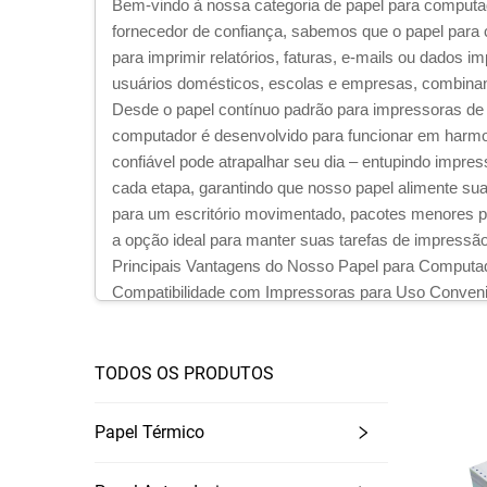
Bem-vindo à nossa categoria de papel para computador
fornecedor de confiança, sabemos que o papel para 
para imprimir relatórios, faturas, e-mails ou dados 
usuários domésticos, escolas e empresas, combinan
Desde o papel contínuo padrão para impressoras de ma
computador é desenvolvido para funcionar em harm
confiável pode atrapalhar seu dia – entupindo impre
cada etapa, garantindo que nosso papel alimente su
para um escritório movimentado, pacotes menores p
a opção ideal para manter suas tarefas de impressão
Principais Vantagens do Nosso Papel para Computad
Compatibilidade com Impressoras para Uso Conveni
O nosso papel para computador foi concebido para f
incompatíveis. Seja para impressoras a laser, jato de 
Papel para Impressora a Laser: O nosso papel compatí
TODOS OS PRODUTOS
fusão à folha — essencial para textos nítidos e gráfi
Papel para Impressora Jato de Tinta: Para impressor
Papel Térmico
cores vibrantes e bordas limpas em fotos, folhetos 
Papel Contínuo/Matricial: Esta opção possui bordas p