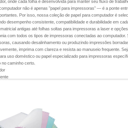
, onde cada folha é desenvolvida para manter seu fluxo de trabalho 
computador não é apenas "papel para impressoras" — é a ponte entre
importantes. Por isso, nossa coleção de papel para computador é sele
do desempenho consistente, compatibilidade e durabilidade em cada
tricial antigas até folhas soltas para impressoras a laser e opções 
onia com todos os tipos de impressoras conectadas ao computador
ssoras, causando desalinhamento ou produzindo impressões borradas 
avemente, imprima com clareza e resista ao manuseio frequente. Se
ara uso doméstico ou papel especializado para impressoras específ
 no caminho certo.​
or​
ente​
uncionar perfeitamente com todos os tipos de impressoras, eliminand
tinta, matricial ou até térmica, temos o papel ideal para cada tipo de 
vel com impressoras a laser possui uma superfície lisa e resistente
cos claros em relatórios ou propostas comerciais.​
as jato de tinta, o nosso papel possui uma porosidade controlada, ab
ou documentos personalizados.​
erfuradas e furos para alimentação por trator, projetado para desliz