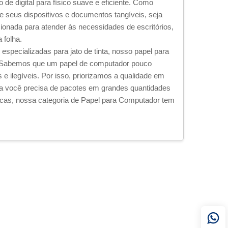
de digital para físico suave e eficiente. Como
 seus dispositivos e documentos tangíveis, seja
cionada para atender às necessidades de escritórios,
 folha.
especializadas para jato de tinta, nosso papel para
. Sabemos que um papel de computador pouco
e ilegíveis. Por isso, priorizamos a qualidade em
ja você precisa de pacotes em grandes quantidades
icas, nossa categoria de Papel para Computador tem
o a frustração causada pelo uso de papéis
máquina.​
 ao calor, evitando que o toner borre durante a
sorvendo rapidamente a tinta sem borrar, garantindo
ar suavemente por impressoras matriciais antigas