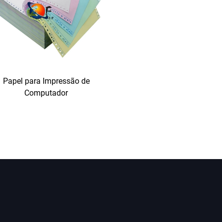
rtes, faturas ou etiquetas de remessa em grande quantidade.​
ra computador alimenta consistentemente, sem desalinhamentos que
única categoria de papel para computador para vários dispositivos, si
uave​
ora é a espessura inconsistente do papel, mas o nosso papel para
putador em pesos padrão que se alinham às exigências das impres
Papel para Impressão de
el para computador, ideal para impressões do dia a dia como e-mai
Computador
ualquer impressora, mas resistente o suficiente para não rasgar du
ra documentos importantes que precisam de maior durabilidade, com
tem uma sensação mais premium e suporta dobras frequentes e gram
utador possui exatamente a mesma espessura, medida com precisã
 e mover o papel uniformemente, seja para imprimir uma página ou
pel para computador mantém sua impressora funcionando sem proble
ssionais
 engasgos — ele também faz seus documentos ficarem com aparência 
 equilibrada, resultando em textos nítidos, linhas precisas e cores v
faturas, isso significa que não há bordas desfocadas nas fontes ou 
que refletem sua profissionalismo. Para impressões coloridas, como