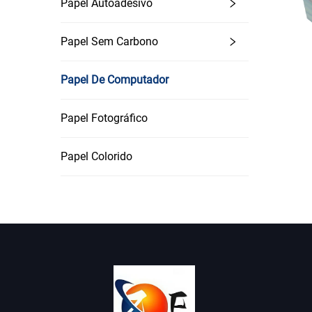
Papel Autoadesivo
sem travar — ideal para imprimir formulários multipa
Independentemente da impressora, o nosso papel pa
Papel Sem Carbono
compatibilidade significa que pode ter em stock uma 
de impressão.​
Espessura e Peso Consistentes para Alimentação S
Papel De Computador
Uma das maiores causas de entupimentos na impress
uniforme em cada folha. Oferecemos papel para com
Papel Fotográfico
70-80gsm (Peso Padrão): O cavalo de batalha do pap
suficientemente leve para alimentar suavemente em q
Papel Colorido
100-120gsm (Papel de Alta Gramatura): Projetado pa
clientes. Este papel para computador mais grosso 
Cada folha em uma resma do nosso papel para comp
rolos de alimentação da impressora possam segurar
engasgos ou “pontos finos” que rasgam — nosso pa
Qualidade de Impressão Clara para Resultados Profi
Nosso papel para computador não se limita a evitar
papel garante que a tinta e o toner adiram de maneira
Para documentos com muito texto, como relatórios ou 
— essencial para documentos voltados aos clientes, 