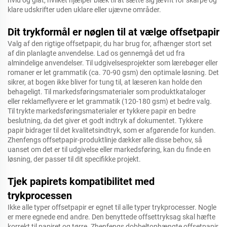
hvid og glat, hvilket hjælper blæk til at sætte sig jævnt for skarpe og
klare udskrifter uden uklare eller ujævne områder.
Dit trykformål er nøglen til at vælge offsetpapir
Valg af den rigtige offsetpapir, du har brug for, afhænger stort set
af din planlagte anvendelse. Lad os gennemgå det ud fra
almindelige anvendelser. Til udgivelsesprojekter som lærebøger eller
romaner er let grammatik (ca. 70-90 gsm) den optimale løsning. Det
sikrer, at bogen ikke bliver for tung til, at læseren kan holde den
behageligt. Til markedsføringsmaterialer som produktkataloger
eller reklameflyvere er let grammatik (120-180 gsm) et bedre valg.
Til trykte markedsføringsmaterialer er tykkere papir en bedre
beslutning, da det giver et godt indtryk af dokumentet. Tykkere
papir bidrager til det kvalitetsindtryk, som er afgørende for kunden.
Zhenfengs offsetpapir-produktlinje dækker alle disse behov, så
uanset om det er til udgivelse eller markedsføring, kan du finde en
løsning, der passer til dit specifikke projekt.
Tjek papirets kompatibilitet med
trykprocessen
Ikke alle typer offsetpapir er egnet til alle typer trykprocesser. Nogle
er mere egnede end andre. Den benyttede offsettryksag skal hæfte
korrekt til papiret og tørre. Zhenfengs dobbeltophængte offsetpapir