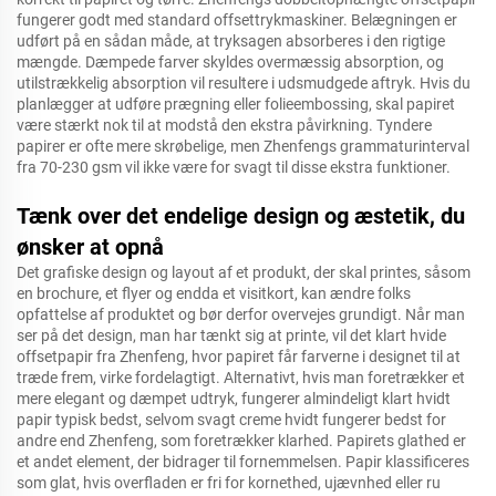
fungerer godt med standard offsettrykmaskiner. Belægningen er
udført på en sådan måde, at tryksagen absorberes i den rigtige
mængde. Dæmpede farver skyldes overmæssig absorption, og
utilstrækkelig absorption vil resultere i udsmudgede aftryk. Hvis du
planlægger at udføre prægning eller folieembossing, skal papiret
være stærkt nok til at modstå den ekstra påvirkning. Tyndere
papirer er ofte mere skrøbelige, men Zhenfengs grammaturinterval
fra 70-230 gsm vil ikke være for svagt til disse ekstra funktioner.
Tænk over det endelige design og æstetik, du
ønsker at opnå
Det grafiske design og layout af et produkt, der skal printes, såsom
en brochure, et flyer og endda et visitkort, kan ændre folks
opfattelse af produktet og bør derfor overvejes grundigt. Når man
ser på det design, man har tænkt sig at printe, vil det klart hvide
offsetpapir fra Zhenfeng, hvor papiret får farverne i designet til at
træde frem, virke fordelagtigt. Alternativt, hvis man foretrækker et
mere elegant og dæmpet udtryk, fungerer almindeligt klart hvidt
papir typisk bedst, selvom svagt creme hvidt fungerer bedst for
andre end Zhenfeng, som foretrækker klarhed. Papirets glathed er
et andet element, der bidrager til fornemmelsen. Papir klassificeres
som glat, hvis overfladen er fri for kornethed, ujævnhed eller ru