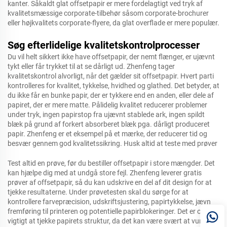
kanter. Såkaldt glat offsetpapir er mere fordelagtigt ved tryk af
kvalitetsmæssige corporate-tilbehør såsom corporate-brochurer
eller højkvalitets corporate-flyere, da glat overflade er mere populær.
Søg efterlidelige kvalitetskontrolprocesser
Du vil helt sikkert ikke have offsetpapir, der nemt flænger, er ujævnt
tykt eller får trykket til at se dårligt ud. Zhenfeng tager
kvalitetskontrol alvorligt, når det gælder sit offsetpapir. Hvert parti
kontrolleres for kvalitet, tykkelse, hvidhed og glathed. Det betyder, at
du ikke får en bunke papir, der er tykkere end en anden, eller dele af
papiret, der er mere matte. Pålidelig kvalitet reducerer problemer
under tryk, ingen papirstop fra ujævnt stablede ark, ingen spildt
blæk på grund af forkert absorberet blæk pga. dårligt produceret
papir. Zhenfeng er et eksempel på et mærke, der reducerer tid og
besvær gennem god kvalitetssikring. Husk altid at teste med prøver
Test altid en prøve, før du bestiller offsetpapir i store mængder. Det
kan hjælpe dig med at undgå store fejl. Zhenfeng leverer gratis
prøver af offsetpapir, så du kan udskrive en del af dit design for at
tjekke resultaterne. Under prøvetesten skal du sørge for at
kontrollere farvepræcision, udskriftsjustering, papirtykkelse, jævn
fremføring til printeren og potentielle papirblokeringer. Det er også
vigtigt at tjekke papirets struktur, da det kan være svært at vurdere