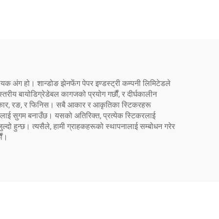
क अंग हो। शान्डोङ झेनफेंग पेपर इण्डस्ट्री कम्पनी लिमिटेडले
्तरीय बायोडिग्रेडेबल कागजको प्रयोग गर्छौं, र दीर्घकालीन
ै आकार, रङ, र फिनिस। सबै आकार र आकृतिका स्टिकरहरू
लनलाई सुगम बनाउँछ। यसको अतिरिक्त, प्रत्येक स्टिकरलाई
्दो हुन्छ। त्यसैले, हामी ग्राहकहरूको स्थापनालाई सम्बोधन गरेर
ौं।