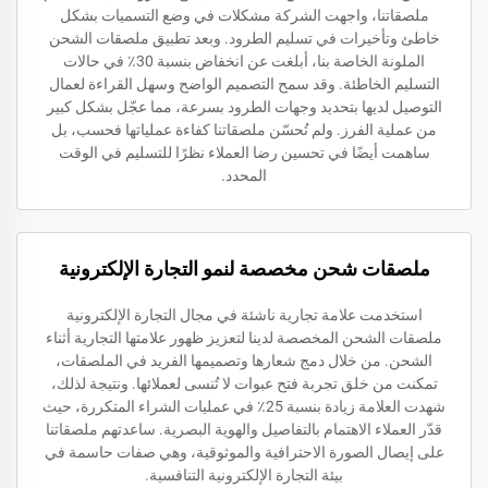
ملصقاتنا، واجهت الشركة مشكلات في وضع التسميات بشكل
خاطئ وتأخيرات في تسليم الطرود. وبعد تطبيق ملصقات الشحن
الملونة الخاصة بنا، أبلغت عن انخفاض بنسبة 30٪ في حالات
التسليم الخاطئة. وقد سمح التصميم الواضح وسهل القراءة لعمال
التوصيل لديها بتحديد وجهات الطرود بسرعة، مما عجّل بشكل كبير
من عملية الفرز. ولم تُحسّن ملصقاتنا كفاءة عملياتها فحسب، بل
ساهمت أيضًا في تحسين رضا العملاء نظرًا للتسليم في الوقت
المحدد.
ملصقات شحن مخصصة لنمو التجارة الإلكترونية
استخدمت علامة تجارية ناشئة في مجال التجارة الإلكترونية
ملصقات الشحن المخصصة لدينا لتعزيز ظهور علامتها التجارية أثناء
الشحن. من خلال دمج شعارها وتصميمها الفريد في الملصقات،
تمكنت من خلق تجربة فتح عبوات لا تُنسى لعملائها. ونتيجة لذلك،
شهدت العلامة زيادة بنسبة 25٪ في عمليات الشراء المتكررة، حيث
قدّر العملاء الاهتمام بالتفاصيل والهوية البصرية. ساعدتهم ملصقاتنا
على إيصال الصورة الاحترافية والموثوقية، وهي صفات حاسمة في
بيئة التجارة الإلكترونية التنافسية.