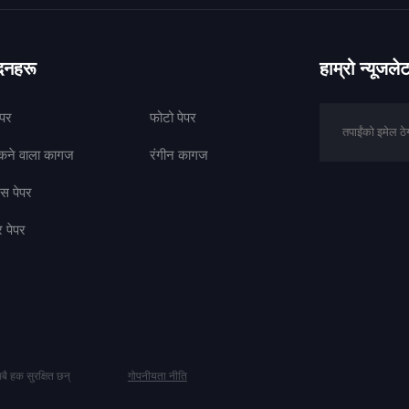
ादनहरू
हाम्रो न्यूजल
ेपर
फोटो पेपर
पकने वाला कागज
रंगीन कागज
ेस पेपर
र पेपर
बै हक सुरक्षित छन्
गोपनीयता नीति