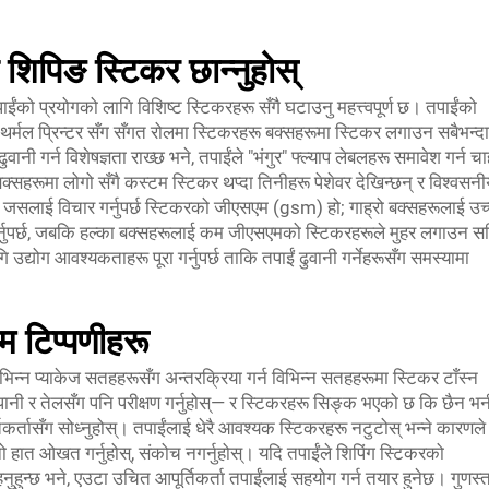
शिपिङ स्टिकर छान्नुहोस्
पाईंको प्रयोगको लागि विशिष्ट स्टिकरहरू सँगै घटाउनु महत्त्वपूर्ण छ। तपाईंको
भने, थर्मल प्रिन्टर सँग सँगत रोलमा स्टिकरहरू बक्सहरूमा स्टिकर लगाउन सबैभन्द
ी गर्न विशेषज्ञता राख्छ भने, तपाईंले "भंगुर" फ्ल्याप लेबलहरू समावेश गर्न च
क बक्सहरूमा लोगो सँगै कस्टम स्टिकर थप्दा तिनीहरू पेशेवर देखिन्छन् र विश्वस
ुरा जसलाई विचार गर्नुपर्छ स्टिकरको जीएसएम (gsm) हो; गाह्रो बक्सहरूलाई उच
्नुपर्छ, जबकि हल्का बक्सहरूलाई कम जीएसएमको स्टिकरहरूले मुहर लगाउन स
 उद्योग आवश्यकताहरू पूरा गर्नुपर्छ ताकि तपाईं ढुवानी गर्नेहरूसँग समस्यामा
िम टिप्पणीहरू
विभिन्न प्याकेज सतहहरूसँग अन्तरक्रिया गर्न विभिन्न सतहहरूमा स्टिकर टाँस्न
नो पानी र तेलसँग पनि परीक्षण गर्नुहोस्— र स्टिकरहरू सिङ्क भएको छ कि छैन भन
्तिकर्तासँग सोध्नुहोस्। तपाईंलाई धेरै आवश्यक स्टिकरहरू नटुटोस् भन्ने कारणले
हात ओखत गर्नुहोस्, संकोच नगर्नुहोस्। यदि तपाईंले शिपिंग स्टिकरको
ुहुन्छ भने, एउटा उचित आपूर्तिकर्ता तपाईंलाई सहयोग गर्न तयार हुनेछ। गुणस्त