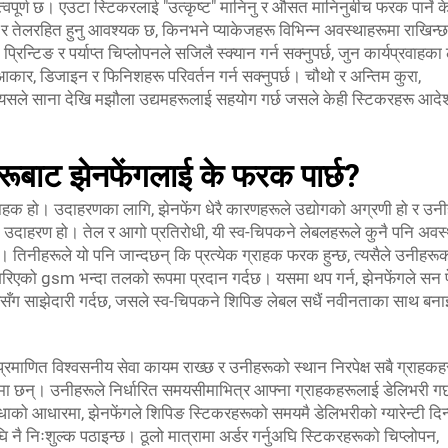
त्वपूर्ण छ। एउटा स्टिकरलाई "उत्कृष्ट" मानिनु र औसत मानिनुबीच फरक पार्ने क
नीरहित र तेलरहित हुनु आवश्यक छ, किनभने प्याकेजहरू विभिन्न अवस्थाहरूमा राखिन्
रिन्टिङ र पर्याप्त चिप्लोपनले सजिलै स्क्यान गर्न सक्नुपर्छ, जुन कार्यप्रवाहका
े आकार, डिजाइन र फिनिशहरू परिवर्तन गर्न सक्नुपर्छ। चौथो र अन्तिम कुरा,
छ। यसले साना देखि मझौला उद्यमहरूलाई सहयोग गर्छ जसले केही स्टिकरहरू आदे
हरूबाट झेनफेंगलाई के फरक पार्छ?
राहक हो। उदाहरणका लागि, झेनफेंग धेरै कारणहरूले उद्योगको अग्रणी हो र उन
उदाहरण हो। तेल र आगो प्रतिरोधी, यी स्व-चिपकने लेबलहरूले कुनै पनि अवस्
। तिनीहरूले यो पनि जान्दछन् कि प्रत्येक ग्राहक फरक हुन्छ, त्यसैले उनीहरू
को gsm भन्दा तलको रूपमा प्रदान गर्दछ। यसमा थप गर्न, झेनफेंगले सन प
नीहरूसँग साझेदारी गर्दछ, जसले स्व-चिपकने शिपिङ लेबल सधैं नवीनताका साथ बना
प्रमाणित विश्वसनीय सेवा कायम राख्छ र उनीहरूको स्थान निरपेक्ष सबै ग्राहक
ूमा छन्। उनीहरूले निर्धारित समयसीमाभित्र आफ्ना ग्राहकहरूलाई डेलिभरी गर
धाको आधारमा, झेनफेंगले शिपिङ स्टिकरहरूको समयमै डेलिभरीको ग्यारेन्टी दि
 नै निःशुल्क पठाइन्छ। ठूलो मात्रामा अर्डर गर्नुअघि स्टिकरहरूको चिप्लोपन,