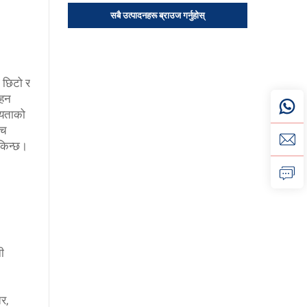
सबै उत्पादनहरू ब्राउज गर्नुहोस्
ा छिटो र
ाहन
नीयताको
्च
किन्छ।
ी
र,