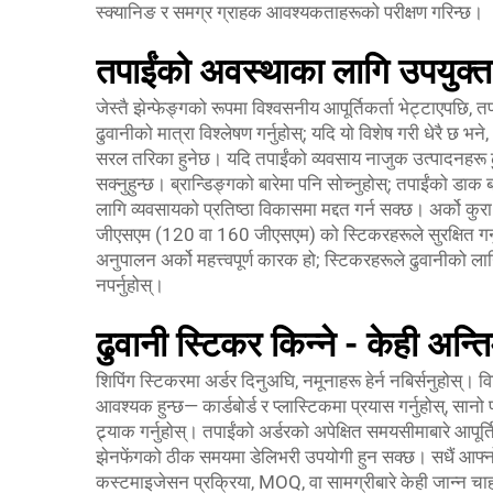
स्क्यानिङ र समग्र ग्राहक आवश्यकताहरूको परीक्षण गरिन्छ।
तपाईंको अवस्थाका लागि उपयुक्त 
जेस्तै झेन्फेङ्गको रूपमा विश्वसनीय आपूर्तिकर्ता भेट्टाएपछि, त
ढुवानीको मात्रा विश्लेषण गर्नुहोस्; यदि यो विशेष गरी धेरै छ 
सरल तरिका हुनेछ। यदि तपाईंको व्यवसाय नाजुक उत्पादनहरू ढुवान
सक्नुहुन्छ। ब्रान्डिङ्गको बारेमा पनि सोच्नुहोस्; तपाईंको डा
लागि व्यवसायको प्रतिष्ठा विकासमा मद्दत गर्न सक्छ। अर्को क
जीएसएम (120 वा 160 जीएसएम) को स्टिकरहरूले सुरक्षित गर
अनुपालन अर्को महत्त्वपूर्ण कारक हो; स्टिकरहरूले ढुवानीको लागि
नपर्नुहोस्।
ढुवानी स्टिकर किन्ने - केही अन्त
शिपिंग स्टिकरमा अर्डर दिनुअघि, नमूनाहरू हेर्न नबिर्सनुहोस्। 
आवश्यक हुन्छ— कार्डबोर्ड र प्लास्टिकमा प्रयास गर्नुहोस्, सा
ट्र्याक गर्नुहोस्। तपाईंको अर्डरको अपेक्षित समयसीमाबारे आपूर
झेनफेंगको ठीक समयमा डेलिभरी उपयोगी हुन सक्छ। सधैं आफ्नो 
कस्टमाइजेसन प्रक्रिया, MOQ, वा सामग्रीबारे केही जान्न चाहन