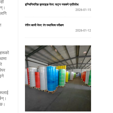
ेही
इन्जिनियरिङ ड्रयाइङ पेपर: फट्न नसक्ने प्रतिरोध
छन्।
2026-01-15
 लागि
श
रंगीन कापी पेपर: रंग स्थायित्व परीक्षण
2026-01-12
ीहरूको
थामा
को
ेपर
इने
हरूलाई
्छन्।
न्छ।