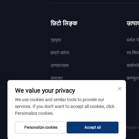
छिटो लिङ्क
उत्प
गृहपृष्ठ
थर्मल प
हाम्रो बारेमा
स्व-चि
उत्पादनहरू
कार्बनल
समाचार
कम्प्युट
We value your privacy
हामीलाई सम्पर्क गर्नुहोस
We use cookies and similar tools to provide our
services. If you don't want to accept all cookies, click
Personalize cookies.
Personalize cookies
Accept all
कपीराइट © २०२५ शान्डोंग जेनफेंग पेपर उद्योग कम्पनी लिमिटेडको स