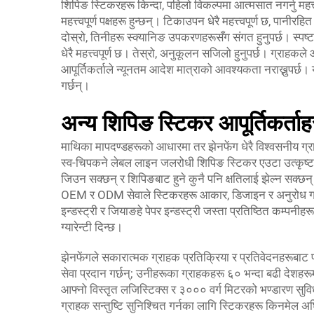
शिपिङ स्टिकरहरू किन्दा, पहिलो विकल्पमा आत्मसात नगर्नु महत्
महत्त्वपूर्ण पक्षहरू हुन्छन्। टिकाउपन धेरै महत्त्वपूर्ण छ, पा
दोस्रो, तिनीहरू स्क्यानिङ उपकरणहरूसँग संगत हुनुपर्छ। स्पष्ट प्
धेरै महत्त्वपूर्ण छ। तेस्रो, अनुकूलन सजिलो हुनुपर्छ। ग्राहकल
आपूर्तिकर्ताले न्यूनतम आदेश मात्राको आवश्यकता नराख्नुपर्
गर्छन्।
अन्य शिपिङ स्टिकर आपूर्तिकर्ता
माथिका मापदण्डहरूको आधारमा तर झेनफेंग धेरै विश्वसनीय ग्
स्व-चिपकने लेबल लाइन जलरोधी शिपिङ स्टिकर एउटा उत्कृष्ट 
जिउन सक्छन् र शिपिङबाट हुने कुनै पनि क्षतिलाई झेल्न सक्छन्
OEM र ODM सेवाले स्टिकरहरू आकार, डिजाइन र अनुरोध गरिए
इन्डस्ट्री र जियाङहे पेपर इन्डस्ट्री जस्ता प्रतिष्ठित कम्प
ग्यारेन्टी दिन्छ।
झेनफेंगले सकारात्मक ग्राहक प्रतिक्रिया र प्रतिवेदनहरूबाट 
सेवा प्रदान गर्छन्; उनीहरूका ग्राहकहरू ६० भन्दा बढी देशहर
आफ्नो विस्तृत लजिस्टिक्स र ३००० वर्ग मिटरको भण्डारण सुवि
ग्राहक सन्तुष्टि सुनिश्चित गर्नका लागि स्टिकरहरू किनमेल अघि