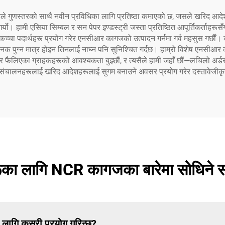
िमिटेडले गुणस्तरको साथै नवीन प्रविधिका लागि प्रतिष्ठा कमाएको छ, जसले खरि
र्यो। हामी एसिया सिम्बल र सन पेपर इण्डस्ट्री जस्ता प्रतिष्ठित आपूर्तिकर्ताहरूस
 कच्चा पदार्थहरू प्रयोग गरेर एनसीआर कागजको उत्पादन गर्नमा गर्व महसुस गर्छौं
नक पुग्न मात्र होइन तिनलाई नाघ्न पनि सुनिश्चित गर्दछ। हाम्रो विशेष एनसीआर का
श्वभर फैलिएका ग्राहकहरूको आवश्यकता बुझ्छौं, र त्यसैले हामी जहाँ छौं—लचिलो अर्
 संचालनहरूलाई खरिद आदेशहरूलाई सुगम बनाउने अवसर प्रयोग गरेर दस्तावेजीकृत दक्षत
ा लागि NCR कागजका बारेमा सोधिने साम
ागि कसरी प्रयोग गरिन्छ?