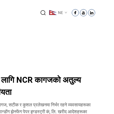
NE
 लागि NCR कागजको अतुल्य
ीयता
ागज, सटीक र कुशल प्रलेखनमा निर्भर रहने व्यवसायहरूका
ोंग झेनफेंग पेपर इण्डस्ट्री कं, लि. खरीद आदेशहरूका