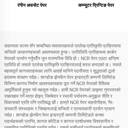
रंगीन अफसेट पेपर
कम्प्युटर प्रिन्टिङ पेपर
सदस्यता फारम सँग सम्बन्धित व्यवसायहरूले प्रलेख प्रतिकृति प्रक्रियामा
सजिलो उपकरणहरूको आवश्यकता हुन्छ। प्रतिलिपि प्रतिहरूमा कार्बन
पेपरको प्रयोग गर्नुपर्दैन जुन पारम्परिक विधि हो। NCR पेपर एउटा अग्रिम
प्रविधि हो जसले प्रलेख प्रतिकृति प्रक्रियालाई सरल बनाएको छ। यसले
महत्वपूर्ण कागजातहरूका लागि आदर्श मानिने पठनीयता र शुद्धताको ठूलो
हदसम्म संरक्षण गर्दछ। शान्डोङ झेनफेंग पेपर इन्डस्ट्री कम्पनी लिमिटेड
विभिन्न कागज निर्माण आवश्यकताहरू पूरा गर्ने NCR पेपरको वैश्विक
आपूर्तिकर्ता हुनुमा गर्व महसुस गर्दछ। हामी NCR पेपरको उत्कृष्ट गुणस्तरको
रखरखाव गर्ने मात्र होइन, जिम्मेवार र स्थायी पर्यावरण-अनुकूल नीति र
विकासको प्रति पनि प्रतिबद्ध छौं। हाम्रो NCR पेपर सहयोगीहरू, गैर-
सरकारी संस्थाहरू र जिमहरूलाई सजिलो र प्रभावकारी प्रयोग प्रदान
गर्दछ। शान्डोङ झेनफेंग पेपर इन्डस्ट्री कम्पनी लिमिटेडले कच्चा
पदार्थहरूको प्राप्ति, कागज कोटिङ र कागज प्रशोधनमा विश्वसनीय र
प्रमाणित प्रविधिको प्रयोग गर्दछ। यसले हामीलाई प्रयोगकर्ता सन्तुष्टिको