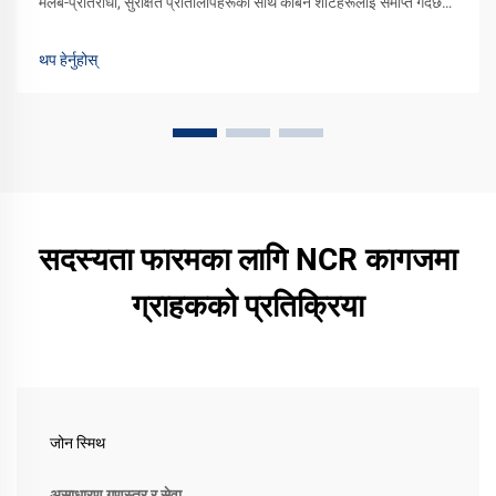
मलबे-प्रतिरोधी, सुरक्षित प्रतिलिपिहरूका साथ कार्बन शीटहरूलाई समाप्त गर्दछ।
देख्नुहोस् किन 75% वित्तीय कम्पनीहरू यसमा निर्भर रहन्छन्। थप जानकारी
हेर्नुहोस्।
थप हेर्नुहोस्
सदस्यता फारमका लागि NCR कागजमा
ग्राहकको प्रतिक्रिया
जोन स्मिथ
असाधारण गुणस्तर र सेवा