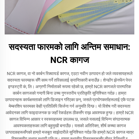
सदस्यता फारमको लागि अन्तिम समाधान:
NCR कागज
NCR कागज, वा नो कार्बन रिक्वायर्ड कागज, एउटा नवीन उत्पादन हो जले व्यवसायहरूले
सदस्यता फारमहरू सँगै काम गर्ने तरिकालाई क्रान्तिकारी बनाउँछ। शेन्डोंग झेनफेंग पेपर
इण्डस्ट्री कं, लि। अग्रणी निर्माताको रूपमा रहेको छ, हाम्रो NCR कागजले पारम्परिक
कार्बन कागजको गन्दगी बिना उच्च गुणस्तरीय प्रतिकृति सुनिश्चित गर्दछ। हाम्रा
उत्पादनहरू कार्यक्षमताको लागि डिजाइन गरिएका छन्, जसले प्रयोगकर्ताहरूलाई एकै पटक
मेम्बरशिप फारमका केही प्रतिलिपि सिर्जना गर्न अनुमति दिन्छ। यो विशेष गरी सदस्यता
आवेदनका लागि फाइदाजनक छ जहाँ रेकर्डहरू ठीकसँग राख्न आवश्यक हुन्छ। हाम्रो NCR
कागज विभिन्न आकार र स्वरूपहरूमा उपलब्ध छ, जसले यसलाई विभिन्न संगठनात्मक
आवश्यकताहरूका लागि बहुमुखी बनाउँछ। यसको अतिरिक्त, शीर्ष कच्चा कागज
उत्पादकहरूसँगको हाम्रो मजबूत साझेदारीले सुनिश्चित गर्दछ कि हाम्रो NCR कागज मात्र
विश्वसनीय नभएर स्थायी पनि छ। हाम्रा स्थानीय वितरकहरूसँग तीव्र डेलिभरी र