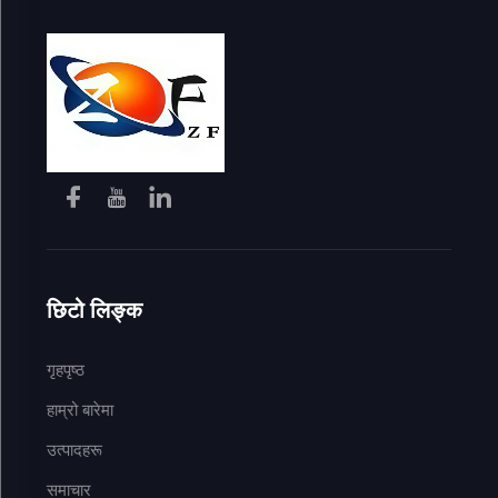
छिटो लिङ्क
गृहपृष्ठ
हाम्रो बारेमा
उत्पादहरू
समाचार