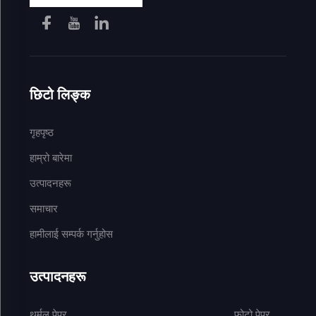
छिटो लिङ्क
गृहपृष्ठ
हाम्रो बारेमा
उत्पादनहरू
समाचार
हामीलाई सम्पर्क गर्नुहोस
उत्पादनहरू
थर्मल पेपर
फोटो पेपर