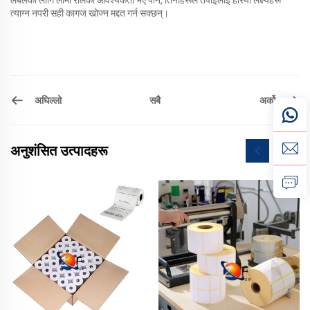
लेबलका लागि लामो रोलको आवश्यकता भए पनि, तिनीहरूले तपाईंलाई हरियो लक्ष्यहरू
त्याग्न नपरी सही कागज खोज्न मद्दत गर्न सक्छन्।
अघिल्लो
अर्को
सबै
अनुशंसित उत्पादहरू