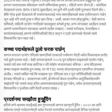
2025 मा छिटो फर्वार्ड गर्नुहोस् र तपाईंले केही कागज लेनका छनौटहरू देख्नुहुनेछ जुन
लगभग यातायातका संकेतहरू जस्तै चम्किरहेका हुन्छन्। पहिलो चरण लेपन हो। क्लासिक
रोलहरूले प्रायः BPA र BPS लुकाउँछन्; तर कुनै पनि पृथ्वी-प्रेमी पुरस्कार जित्ने छैन।
शीर्ष-ग्रेड इको रोलहरूले ती रासायनहरूलाई नरम सामग्रीहरूको साथ प्रतिस्थापन गर्छन्
जुन अझै पनि तातो हुन्छ र तीव्र छाप दिन्छ। अर्को, आधार परत छोड्नुहोस्। केही कागज
चम्किलो, कहिल्यै प्रयोग नगरिएको फालतूबाट बनेको हुन्छ; अन्य जंगलबाट आउँछन् जसले
आफ्नो प्रमाणीकरण ब्याजहरू आफ्नो ठाउँमा राख्छन्। यसले स्टोरहरू, रेस्तराँहरू र
कार्यालयहरूलाई आफ्नो पारिस्थितिकी मीटर काट्न र एउटै कागजको रोलको साथै
विश्वसनीय रहन मद्दत गर्छ।
कच्चा पदार्थहरूले ठूलो फरक पार्छन्
कागज बनाउन प्रयोग गरिएको सामग्रीको प्रकारले पर्यावरण मैत्री थर्मल विकल्पहरू छनौट
गर्दा ठूलो प्रभाव पार्छ। केही उत्पादनहरूले १००% पुन:चक्रित फाइबरको प्रयोग गर्छन्,
जसले गर्दा कम नयाँ रूख काटिन्छ र धेरै फोहोर भण्डारणबाट बचिन्छ। अन्य शीटहरूमा
कच्चा फाइबर समावेश हुन सक्छ, तर यो FSC जस्ता संगठनहरूद्वारा प्रमाणित जंगलबाट
आउँछ। यसले साबित गर्छ कि रूखहरू पुन: रोपिएका छन् र पूरा पारिस्थितिकी तंत्रको
हेरचाह गरिएको छ। उदाहरणका लागि, झेनफेंगले केवल प्रमाणित आपूर्तिकर्ताहरूसँग
साझेदारी गर्छ जसले कडा हरित आवश्यकताहरूलाई पूरा गर्छन्, थर्मल उत्पादनहरूलाई
विश्वसनीय र पृथ्वीका लागि मैत्री बनाएर राख्छ।
प्रदर्शनमा समझौता हुनुहुँदैन
हरियो बन्ने क्रममा तपाईंलाई कम गुणस्तरको कागज छान्नुपर्ने हुँदैन। २०२५ का लागि
सबैभन्दा राम्रो पर्यावरणमैत्री थर्मल पेपरले पारम्परिक कागजहरूको दैनिक प्रयोगको