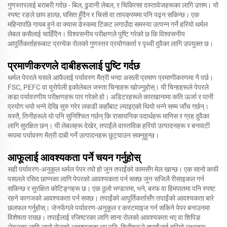
गुणस्तरलाई बराबरी गर्दछ - बिल, ढुवानी लेबल, र चिकित्सा दस्तावेजहरूका लागि उत्तम। यो
स्पष्ट रङले छाप हाल्छ, घसित हुँदैन र चिसो वा तापक्रममा पनि पढ्न सकिन्छ। एक
महिनापछि गायब हुने वा क्यास डेस्कमा टिकट लगाउँदा समस्या उत्पन्न गर्ने हरियो थर्मल
लेबल कसैलाई चाहिँदैन। विश्वसनीय परीक्षणले पुष्टि गरेको छ कि विश्वसनीय
आपूर्तिकर्ताहरूबाट प्रत्येक रोलको गुणस्तर प्रयोगकर्ता र पृथ्वी दुवैका लागि उपयुक्त छ।
प्रमाणीकरणले दाबीहरूलाई पुष्टि गर्दछ
थर्मल पेपरले यसले आफैलाई पर्यावरण मैत्री भन्दा असली प्रमाण प्रमाणीकरणमा नै पर्छ।
FSC, PEFC वा युरोपेली इकोलेबल जस्ता चिन्हहरू खोज्नुहोस्। यी चिन्हहरूले पेपरले
कडा पर्यावरणीय परीक्षणहरू पार गरेको हो। अडिटरहरूले कारखानामा कति ऊर्जा र पानी
प्रयोग भयो भन्ने देखि सुरु गरेर लकडी कहाँबाट ल्याइएको थियो भन्ने सम्म जाँच गर्छन्।
यस्तै, तिनीहरूले यो पनि सुनिश्चित गर्छन् कि रासायनिक पदार्थहरू मानिस र ग्रह दुवैका
लागि सुरक्षित छन्। यी लेबलहरू देखेर, तपाईंले वास्तविक हरियो उत्पादनहरू र बनावटी
रूपमा पर्यावरण मैत्री दाबी गर्ने उत्पादनहरू छुट्याउन सक्नुहुन्छ।
आफूलाई आवश्यकता पर्ने चयन गर्नुहोस्
सही पर्यावरण-अनुकूल थर्मल पेपर त्यो हो जुन तपाईंको कामसँग मेल खान्छ। एक सानो कफी
पसलले रसिद छाप्नका लागि पेपरको आवश्यकता पर्न सक्छ जुन सजिलै रीसाइकल गर्न
सकिन्छ र सुरक्षित कोटिङ्गहरू छ। एक ठूलो भण्डारमा, भने, बरफ वा हिमपातमा पनि स्पष्ट
रहने कागजको आवश्यकता पर्न सक्छ। तपाईंको आपूर्तिकर्तासँग तपाईंको आवश्यकता बारे
छलफल गर्नुहोस्। जेनफेंगले पर्यावरण-अनुकूल र कस्टमाइज गर्न सकिने पेपर बनाउनमा
विशेषता राख्छ। तपाईंलाई रजिष्टरका लागि साना रोलको आवश्यकता भए वा शिपिङ