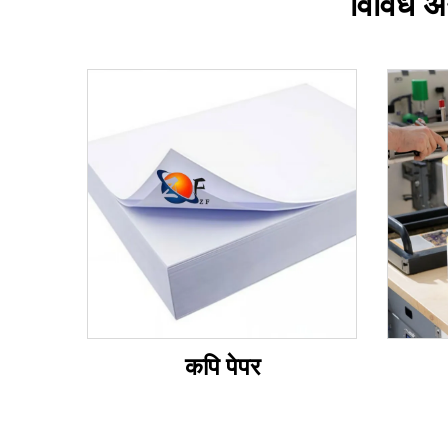
विविध अन
कपि पेपर