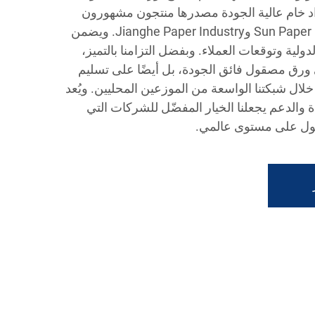
اد خام عالية الجودة مصدرها منتجون مشهورون
مثل Asia Symbol وSun Paper Industry وJianghe Paper Industry. ويضمن
لدولية وتوقعات العملاء. وبفضل التزامنا بالتميز،
رق مصقول فائق الجودة، بل أيضًا على تسليم
لال شبكتنا الواسعة من الموزعين المحليين. ويُعد
ة والدعم يجعلنا الخيار المفضّل للشركات التي
ول على مستوى عالمي.