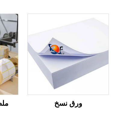
ورق نسخ
ملص