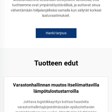
tuotteemme ovat ympäristöystävällisiä, ja auttavat sinua
vähentämään hiilijalanjälkeäsi samalla kun säilytät korkeat
laatuvaatimukset.
Hanki tarjous
Tuotteen edut
Varastonhallinnan muutos itseliimattavilla
lämpötulostustarroilla
Johtava logistiikkayritys kohtasi haasteita
varastonhallintajärjestelmässään epäluotettavien