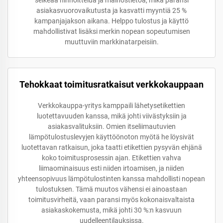
asiakasvuorovaikutusta ja kasvatti myyntiä 25 %
kampanjajakson aikana. Helppo tulostus ja käyttö
mahdollistivat lisäksi merkin nopean sopeutumisen
muuttuviin markkinatarpeisiin.
Tehokkaat toimitusratkaisut verkkokauppaan
Verkkokauppa-yritys kamppaili lähetysetikettien
luotettavuuden kanssa, mikä johti viivästyksiin ja
asiakasvalituksiin. Omien itseliimautuvien
lämpötulostuslevyjen käyttöönoton myötä he löysivät
luotettavan ratkaisun, joka taatti etikettien pysyvän ehjänä
koko toimitusprosessin ajan. Etikettien vahva
liimaominaisuus esti niiden irtoamisen, ja niiden
yhteensopivuus lämpötulostinten kanssa mahdollisti nopean
tulostuksen. Tämä muutos vähensi ei ainoastaan
toimitusvirheitä, vaan paransi myös kokonaisvaltaista
asiakaskokemusta, mikä johti 30 %:n kasvuun
uudelleentilauksissa.