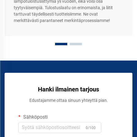
lämpötulostusliittymiä yli vuoden, eikä voisi olla
tyytyväisempiä. Tulostuslaatu on erinomaista, ja liitit
tarttuvat täydellisesti tuotteisiimme. Ne ovat
merkittävästi parantaneet merkintäprosessiamme!
Hanki ilmainen tarjous
Edustajamme ottaa sinuun yhteyttä pian.
Sähköposti
0/100