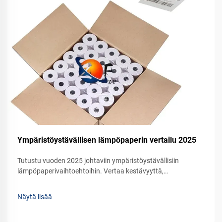
Ympäristöystävällisen lämpöpaperin vertailu 2025
Tutustu vuoden 2025 johtaviin ympäristöystävällisiin
lämpöpaperivaihtoehtoihin. Vertaa kestävyyttä,
suorituskykyä ja kustannustehokkuutta yrityksesi tarpeisiin.
Pyydä näyte jo tänään.
Näytä lisää