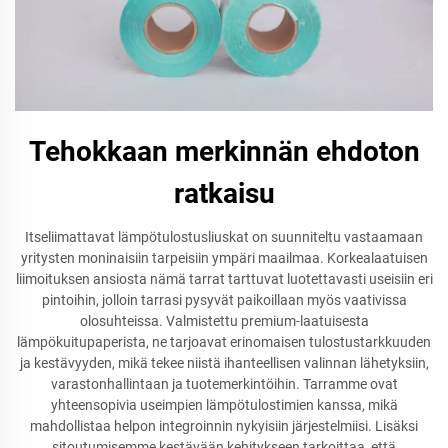
Tehokkaan merkinnän ehdoton
ratkaisu
Itseliimattavat lämpötulostusliuskat on suunniteltu vastaamaan
yritysten moninaisiin tarpeisiin ympäri maailmaa. Korkealaatuisen
liimoituksen ansiosta nämä tarrat tarttuvat luotettavasti useisiin eri
pintoihin, jolloin tarrasi pysyvät paikoillaan myös vaativissa
olosuhteissa. Valmistettu premium-laatuisesta
lämpökuitupaperista, ne tarjoavat erinomaisen tulostustarkkuuden
ja kestävyyden, mikä tekee niistä ihanteellisen valinnan lähetyksiin,
varastonhallintaan ja tuotemerkintöihin. Tarramme ovat
yhteensopivia useimpien lämpötulostimien kanssa, mikä
mahdollistaa helpon integroinnin nykyisiin järjestelmiisi. Lisäksi
sitoutumisemme kestävään kehitykseen tarkoittaa, että