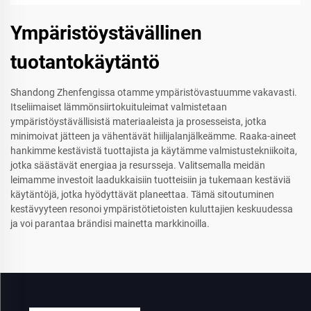
Ympäristöystävällinen
tuotantokäytäntö
Shandong Zhenfengissa otamme ympäristövastuumme vakavasti.
Itseliimaiset lämmönsiirtokuituleimat valmistetaan
ympäristöystävällisistä materiaaleista ja prosesseista, jotka
minimoivat jätteen ja vähentävät hiilijalanjälkeämme. Raaka-aineet
hankimme kestävistä tuottajista ja käytämme valmistustekniikoita,
jotka säästävät energiaa ja resursseja. Valitsemalla meidän
leimamme investoit laadukkaisiin tuotteisiin ja tukemaan kestäviä
käytäntöjä, jotka hyödyttävät planeettaa. Tämä sitoutuminen
kestävyyteen resonoi ympäristötietoisten kuluttajien keskuudessa
ja voi parantaa brändisi mainetta markkinoilla.