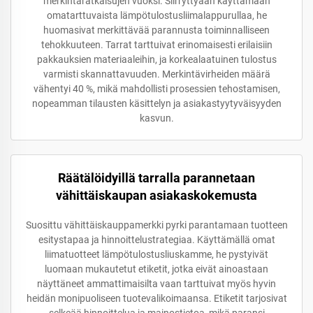
merkintäratkaisujen vuoksi. Siirryttyään käyttämään
omatarttuvaista lämpötulostusliimalappurullaa, he
huomasivat merkittävää parannusta toiminnalliseen
tehokkuuteen. Tarrat tarttuivat erinomaisesti erilaisiin
pakkauksien materiaaleihin, ja korkealaatuinen tulostus
varmisti skannattavuuden. Merkintävirheiden määrä
vähentyi 40 %, mikä mahdollisti prosessien tehostamisen,
nopeamman tilausten käsittelyn ja asiakastyytyväisyyden
kasvun.
Räätälöidyillä tarralla parannetaan
vähittäiskaupan asiakaskokemusta
Suosittu vähittäiskauppamerkki pyrki parantamaan tuotteen
esitystapaa ja hinnoittelustrategiaa. Käyttämällä omat
liimatuotteet lämpötulostusliuskamme, he pystyivät
luomaan mukautetut etiketit, jotka eivät ainoastaan
näyttäneet ammattimaisilta vaan tarttuivat myös hyvin
heidän monipuoliseen tuotevalikoimaansa. Etiketit tarjosivat
selkeää hinnoittelua ja mainostietoa, mikä paransi