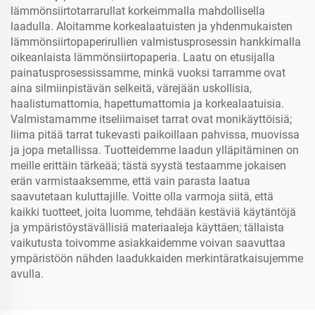
lämmönsiirtotarrarullat korkeimmalla mahdollisella
laadulla. Aloitamme korkealaatuisten ja yhdenmukaisten
lämmönsiirtopaperirullien valmistusprosessin hankkimalla
oikeanlaista lämmönsiirtopaperia. Laatu on etusijalla
painatusprosessissamme, minkä vuoksi tarramme ovat
aina silmiinpistävän selkeitä, värejään uskollisia,
haalistumattomia, hapettumattomia ja korkealaatuisia.
Valmistamamme itseliimaiset tarrat ovat monikäyttöisiä;
liima pitää tarrat tukevasti paikoillaan pahvissa, muovissa
ja jopa metallissa. Tuotteidemme laadun ylläpitäminen on
meille erittäin tärkeää; tästä syystä testaamme jokaisen
erän varmistaaksemme, että vain parasta laatua
saavutetaan kuluttajille. Voitte olla varmoja siitä, että
kaikki tuotteet, joita luomme, tehdään kestäviä käytäntöjä
ja ympäristöystävällisiä materiaaleja käyttäen; tällaista
vaikutusta toivomme asiakkaidemme voivan saavuttaa
ympäristöön nähden laadukkaiden merkintäratkaisujemme
avulla.