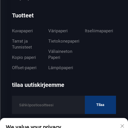
Tuotteet
Kuvapaperi
Väripaperi
Itseliimapaperi
Tarrat ja
Tietokonepaperi
Tunnisteet
Väliaineeton
Kopio paperi
Paperi
Offset-paperi
Lämpöpaperi
tilaa uutiskirjeemme
Tilaa
We value your privacy