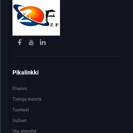
Pikalinkki
Etusivu
Tietoja meistä
Tuotteet
Uutiset
Ota yhteyttä