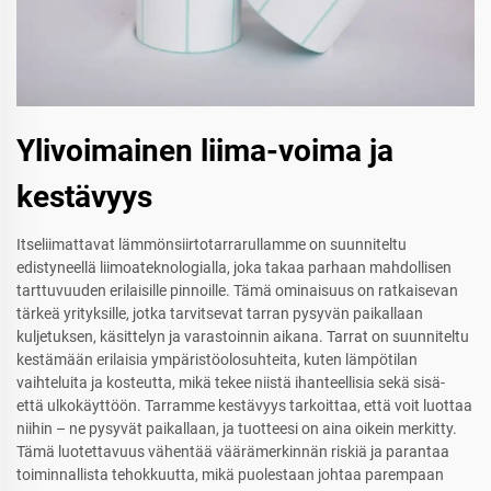
Ylivoimainen liima-voima ja
kestävyys
Itseliimattavat lämmönsiirtotarrarullamme on suunniteltu
edistyneellä liimoateknologialla, joka takaa parhaan mahdollisen
tarttuvuuden erilaisille pinnoille. Tämä ominaisuus on ratkaisevan
tärkeä yrityksille, jotka tarvitsevat tarran pysyvän paikallaan
kuljetuksen, käsittelyn ja varastoinnin aikana. Tarrat on suunniteltu
kestämään erilaisia ympäristöolosuhteita, kuten lämpötilan
vaihteluita ja kosteutta, mikä tekee niistä ihanteellisia sekä sisä-
että ulkokäyttöön. Tarramme kestävyys tarkoittaa, että voit luottaa
niihin – ne pysyvät paikallaan, ja tuotteesi on aina oikein merkitty.
Tämä luotettavuus vähentää väärämerkinnän riskiä ja parantaa
toiminnallista tehokkuutta, mikä puolestaan johtaa parempaan