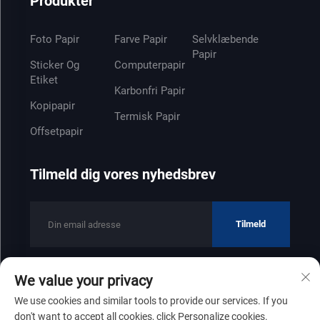
Produkter
Foto Papir
Farve Papir
Selvklæbende
Papir
Sticker Og
Computerpapir
Etiket
Karbonfri Papir
Kopipapir
Termisk Papir
Offsetpapir
Tilmeld dig vores nyhedsbrev
Tilmeld
We value your privacy
Copyright © 2025 af Shandong Zhenfeng Paper Industry Co., Ltd
We use cookies and similar tools to provide our services. If you
Privatlivspolitik
don't want to accept all cookies, click Personalize cookies.