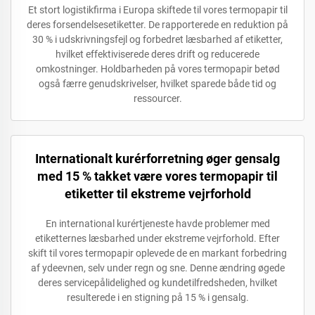
Et stort logistikfirma i Europa skiftede til vores termopapir til
deres forsendelsesetiketter. De rapporterede en reduktion på
30 % i udskrivningsfejl og forbedret læsbarhed af etiketter,
hvilket effektiviserede deres drift og reducerede
omkostninger. Holdbarheden på vores termopapir betød
også færre genudskrivelser, hvilket sparede både tid og
ressourcer.
Internationalt kurérforretning øger gensalg
med 15 % takket være vores termopapir til
etiketter til ekstreme vejrforhold
En international kurértjeneste havde problemer med
etiketternes læsbarhed under ekstreme vejrforhold. Efter
skift til vores termopapir oplevede de en markant forbedring
af ydeevnen, selv under regn og sne. Denne ændring øgede
deres servicepålidelighed og kundetilfredsheden, hvilket
resulterede i en stigning på 15 % i gensalg.