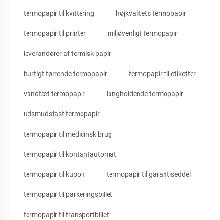
termopapir til kvittering
højkvalitets termopapir
termopapir til printer
miljøvenligt termopapir
leverandører af termisk papir
hurtigt tørrende termopapir
termopapir til etiketter
vandtæt termopapir
langholdende termopapir
udsmudsfast termopapir
termopapir til medicinsk brug
termopapir til kontantautomat
termopapir til kupon
termopapir til garantiseddel
termopapir til parkeringsbillet
termopapir til transportbillet