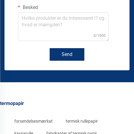
Besked
0/1000
Send
termopapir
forsendelsesmærkat
termisk rullepapir
kassarulle
fabrikanter af termisk papir