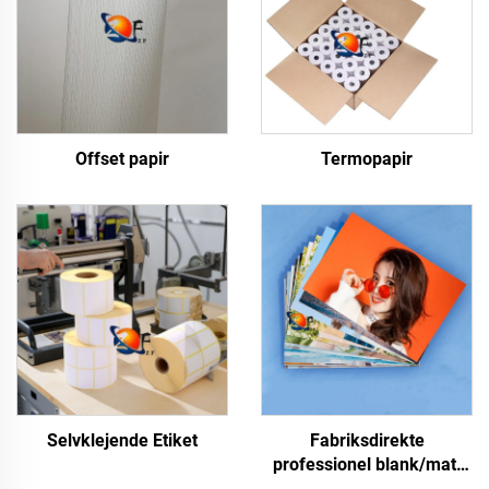
Offset papir
Termopapir
Selvklejende Etiket
Fabriksdirekte
professionel blank/matt
fotopapir, vandtæt til