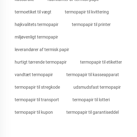
termoetiket til vægt
termopapir til kvittering
højkvalitets termopapir
termopapir til printer
miljøvenligt termopapir
leverandører af termisk papir
hurtigt tørrende termopapir
termopapir til etiketter
vandtæt termopapir
termopapir til kasseapparat
termopapir til stregkode
udsmudsfast termopapir
termopapir til transport
termopapir til lotteri
termopapir til kupon
termopapir til garantiseddel