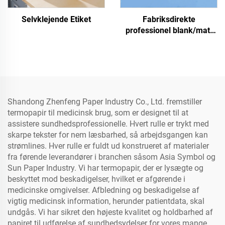
Selvklejende Etiket
Fabriksdirekte
professionel blank/matt
fotopapir, vandtæt til
laser-/inkjet-print
Shandong Zhenfeng Paper Industry Co., Ltd. fremstiller
termopapir til medicinsk brug, som er designet til at
assistere sundhedsprofessionelle. Hvert rulle er trykt med
skarpe tekster for nem læsbarhed, så arbejdsgangen kan
strømlines. Hver rulle er fuldt ud konstrueret af materialer
fra førende leverandører i branchen såsom Asia Symbol og
Sun Paper Industry. Vi har termopapir, der er lysægte og
beskyttet mod beskadigelser, hvilket er afgørende i
medicinske omgivelser. Afbledning og beskadigelse af
vigtig medicinsk information, herunder patientdata, skal
undgås. Vi har sikret den højeste kvalitet og holdbarhed af
papiret til udførelse af sundhedsydelser for vores mange