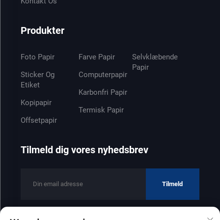
Kontakt Os
Produkter
Foto Papir
Farve Papir
Selvklæbende
Papir
Sticker Og
Computerpapir
Etiket
Karbonfri Papir
Kopipapir
Termisk Papir
Offsetpapir
Tilmeld dig vores nyhedsbrev
Tilmeld