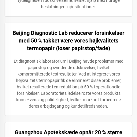
tydeligheden i udskrivelserne, hvilket hjalp med hurtige
beslutninger i nødsituationer.
Beijing Diagnostic Lab reducerer forsinkelser
med 50 % takket være vores højkvalitets
termopapir (løser papirstop/fade)
Et diagnostisk laboratorium i Beijing havde problemer med
papirstop og svindende udskrivelser, hvilket
kompromitterede testresultater. Ved at integrere vores
højkvalitets termopapir fik de elimineret disse problemer,
hvilket resulterede i en reduktion på 50 % i operationelle
forsinkelser. Laboratoriets ledelse roste vores produkts
konsekvens og pålidelighed, hvilket markant forbedrede
deres arbejdsgang og kundetilfredsheden.
Guangzhou Apotekskæde opnår 20 % større