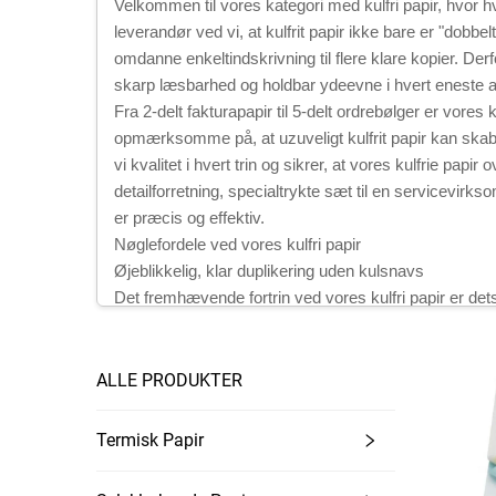
Velkommen til vores kategori med kulfri papir, hvor 
leverandør ved vi, at kulfrit papir ikke bare er "dobbe
omdanne enkeltindskrivning til flere klare kopier. Derfo
skarp læsbarhed og holdbar ydeevne i hvert eneste a
Fra 2-delt fakturapapir til 5-delt ordrebølger er vores 
opmærksomme på, at uzuveligt kulfrit papir kan skabe 
vi kvalitet i hvert trin og sikrer, at vores kulfrie pap
detailforretning, specialtrykte sæt til en servicevirkso
er præcis og effektiv.
Nøglefordele ved vores kulfri papir
Øjeblikkelig, klar duplikering uden kulsnavs
Det fremhævende fortrin ved vores kulfri papir er dets
efterlader ræs. Vores kulfri papir bruger en avancer
og forsiden af det næste ark (»coated front« eller CF)
farvestoffet, som reagerer med leret og danner en pe
ALLE PRODUKTER
Dette betyder, at en enkelt skrive- eller trykhandling
arkivkopi) eller ordreskemaer (køkken, reception og kun
Termisk Papir
dokumenter, og kopierne er lige så skarpe som origina
kopier.