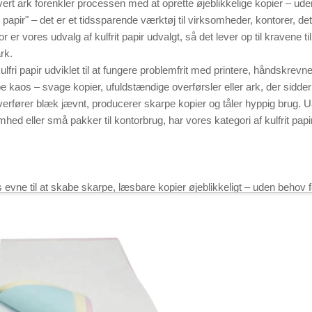
hvert ark forenkler processen med at oprette øjeblikkelige kopier – 
lt papir" – det er et tidssparende værktøj til virksomheder, kontorer, d
r er vores udvalg af kulfrit papir udvalgt, så det lever op til kravene 
rk.
kulfri papir udviklet til at fungere problemfrit med printere, håndskrevn
kaos – svage kopier, ufuldstændige overførsler eller ark, der sidder 
ir overfører blæk jævnt, producerer skarpe kopier og tåler hyppig brug. U
mhed eller små pakker til kontorbrug, har vores kategori af kulfrit papir
 evne til at skabe skarpe, læsbare kopier øjeblikkeligt – uden behov fo
et belægningsteknologi: bagsiden af hvert ark (kendt som »coated bac
 har et reaktivt lerlag. Når tryk påføres (fra en pen, printer eller skr
rmanent, klar kopi.
 producerer flere kopier på én gang – ideel til fakturaer (kundekopi og
dekopi). I modsætning til traditionel kolked papir er der ingen risiko 
len. Med vores kolkfri papir sparer du tid ved manuel kopiering af inf