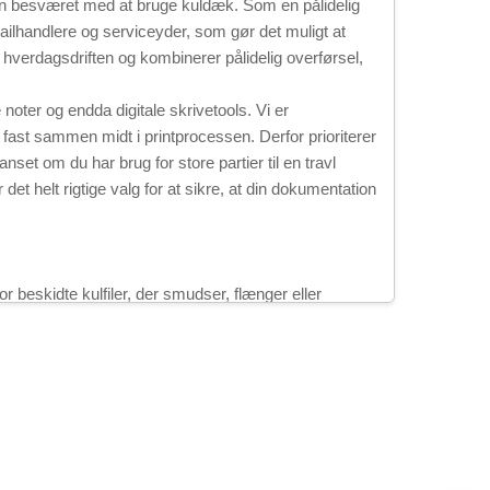
uden besværet med at bruge kuldæk. Som en pålidelig
etailhandlere og serviceyder, som gør det muligt at
til hverdagsdriften og kombinerer pålidelig overførsel,
e noter og endda digitale skrivetools. Vi er
fast sammen midt i printprocessen. Derfor prioriterer
anset om du har brug for store partier til en travl
 det helt rigtige valg for at sikre, at din dokumentation
r beskidte kulfiler, der smudser, flænger eller
k« eller CB) indeholder mikrokapsler med farvestof,
ivemaskine), sprænger mikrokapslerne og frigiver
 virksomhedskopi), kvitteringer (kundekopi og
for, at blæk overføres til hænder, tøj eller andre
ormation og undgår frustration over uforståelige