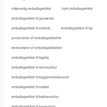
miljøvenlig emballageetiket
trykt emballageetiket
emballageetiket til gaveæske
emballageetiket til medicin
emballageetiket til tøj
producenter af emballageetiketter
leverandører af emballageetiketter
emballageetiket til legetøj
emballageetiket til skriveudstyr
emballageetiket til byggemarkedsvaren
emballageetiket til møbler
emballageetiket til køkkenudstyr
emballageetiket til haveudstyr