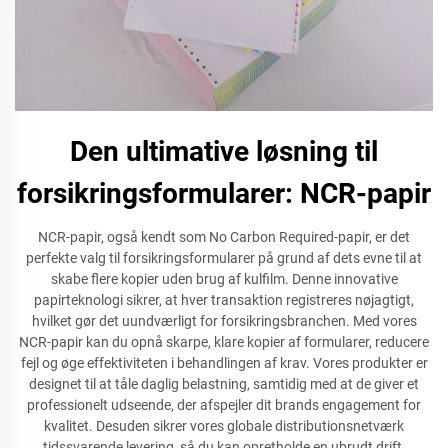
Den ultimative løsning til
forsikringsformularer: NCR-papir
NCR-papir, også kendt som No Carbon Required-papir, er det
perfekte valg til forsikringsformularer på grund af dets evne til at
skabe flere kopier uden brug af kulfilm. Denne innovative
papirteknologi sikrer, at hver transaktion registreres nøjagtigt,
hvilket gør det uundværligt for forsikringsbranchen. Med vores
NCR-papir kan du opnå skarpe, klare kopier af formularer, reducere
fejl og øge effektiviteten i behandlingen af krav. Vores produkter er
designet til at tåle daglig belastning, samtidig med at de giver et
professionelt udseende, der afspejler dit brands engagement for
kvalitet. Desuden sikrer vores globale distributionsnetværk
tidssvarende levering, så du kan opretholde en ubrudt drift.