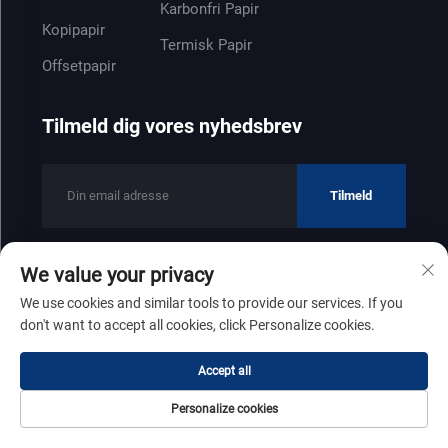
Karbonfri Papir
Kopipapir
Termisk Papir
Offsetpapir
Tilmeld dig vores nyhedsbrev
Tilmeld
We value your privacy
Copyright © 2025 af Shandong Zhenfeng Paper Industry Co., Ltd
We use cookies and similar tools to provide our services. If you
Privatlivspolitik
don't want to accept all cookies, click Personalize cookies.
Rul til toppen
Accept all
Personalize cookies
Forside
Produkt
Om
Kontakt