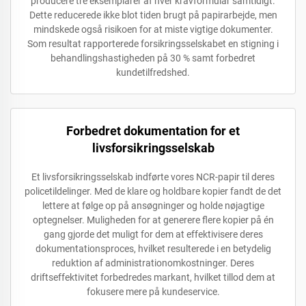
producere tre eksemplarer af hver kravformular samtidigt.
Dette reducerede ikke blot tiden brugt på papirarbejde, men
mindskede også risikoen for at miste vigtige dokumenter.
Som resultat rapporterede forsikringsselskabet en stigning i
behandlingshastigheden på 30 % samt forbedret
kundetilfredshed.
Forbedret dokumentation for et
livsforsikringsselskab
Et livsforsikringsselskab indførte vores NCR-papir til deres
policetildelinger. Med de klare og holdbare kopier fandt de det
lettere at følge op på ansøgninger og holde nøjagtige
optegnelser. Muligheden for at generere flere kopier på én
gang gjorde det muligt for dem at effektivisere deres
dokumentationsproces, hvilket resulterede i en betydelig
reduktion af administrationomkostninger. Deres
driftseffektivitet forbedredes markant, hvilket tillod dem at
fokusere mere på kundeservice.