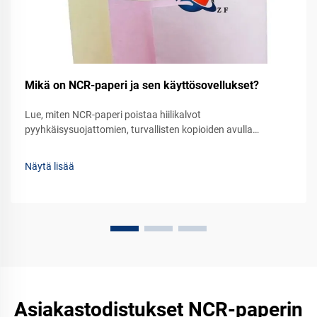
Mikä on NCR-paperi ja sen käyttösovellukset?
Lue, miten NCR-paperi poistaa hiilikalvot
pyyhkäisysuojattomien, turvallisten kopioiden avulla
laskuihin, kuittiin ja oikeudellisiin lomakkeisiin. Katso, miksi 75
% rahoitusalan yrityksistä luottaa siihen edelleen. Lue lisää.
Näytä lisää
Asiakastodistukset NCR-paperin