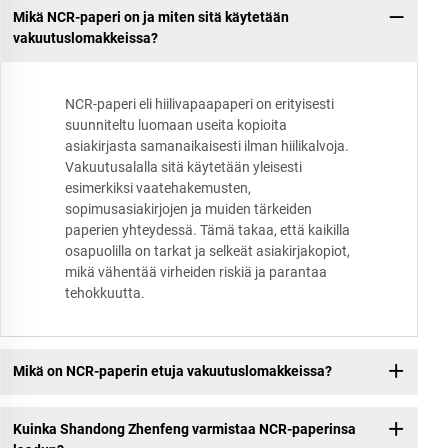
Mikä NCR-paperi on ja miten sitä käytetään
vakuutuslomakkeissa?
NCR-paperi eli hiilivapaapaperi on erityisesti
suunniteltu luomaan useita kopioita
asiakirjasta samanaikaisesti ilman hiilikalvoja.
Vakuutusalalla sitä käytetään yleisesti
esimerkiksi vaatehakemusten,
sopimusasiakirjojen ja muiden tärkeiden
paperien yhteydessä. Tämä takaa, että kaikilla
osapuolilla on tarkat ja selkeät asiakirjakopiot,
mikä vähentää virheiden riskiä ja parantaa
tehokkuutta.
Mikä on NCR-paperin etuja vakuutuslomakkeissa?
Kuinka Shandong Zhenfeng varmistaa NCR-paperinsa