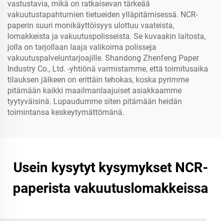
vastustavia, mikä on ratkaisevan tärkeää
vakuutustapahtumien tietueiden ylläpitämisessä. NCR-
paperin suuri monikäyttöisyys ulottuu vaateista,
lomakkeista ja vakuutuspolisseista. Se kuvaakin laitosta,
jolla on tarjollaan laaja valikoima polisseja
vakuutuspalveluntarjoajille. Shandong Zhenfeng Paper
Industry Co., Ltd. -yhtiönä varmistamme, että toimitusaika
tilauksen jälkeen on erittäin tehokas, koska pyrimme
pitämään kaikki maailmanlaajuiset asiakkaamme
tyytyväisinä. Lupaudumme siten pitämään heidän
toimintansa keskeytymättömänä.
Usein kysytyt kysymykset NCR-
paperista vakuutuslomakkeissa