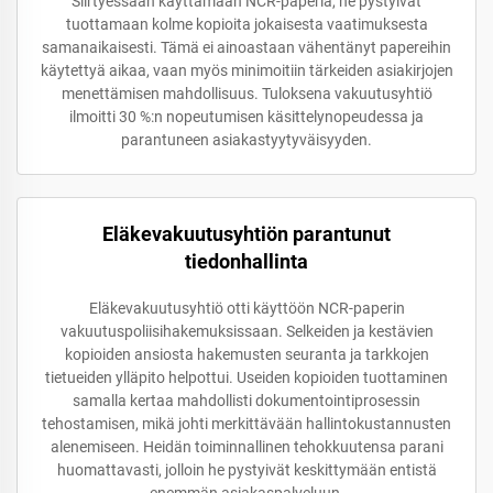
Siirtyessään käyttämään NCR-paperia, he pystyivät
tuottamaan kolme kopioita jokaisesta vaatimuksesta
samanaikaisesti. Tämä ei ainoastaan vähentänyt papereihin
käytettyä aikaa, vaan myös minimoitiin tärkeiden asiakirjojen
menettämisen mahdollisuus. Tuloksena vakuutusyhtiö
ilmoitti 30 %:n nopeutumisen käsittelynopeudessa ja
parantuneen asiakastyytyväisyyden.
Eläkevakuutusyhtiön parantunut
tiedonhallinta
Eläkevakuutusyhtiö otti käyttöön NCR-paperin
vakuutuspoliisihakemuksissaan. Selkeiden ja kestävien
kopioiden ansiosta hakemusten seuranta ja tarkkojen
tietueiden ylläpito helpottui. Useiden kopioiden tuottaminen
samalla kertaa mahdollisti dokumentointiprosessin
tehostamisen, mikä johti merkittävään hallintokustannusten
alenemiseen. Heidän toiminnallinen tehokkuutensa parani
huomattavasti, jolloin he pystyivät keskittymään entistä
enemmän asiakaspalveluun.