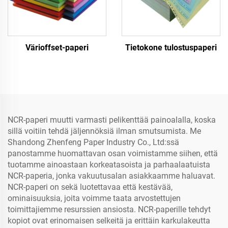
Värioffset-paperi
Tietokone tulostuspaperi
NCR-paperi muutti varmasti pelikenttää painoalalla, koska
sillä voitiin tehdä jäljennöksiä ilman smutsumista. Me
Shandong Zhenfeng Paper Industry Co., Ltd:ssä
panostamme huomattavan osan voimistamme siihen, että
tuotamme ainoastaan korkeatasoista ja parhaalaatuista
NCR-paperia, jonka vakuutusalan asiakkaamme haluavat.
NCR-paperi on sekä luotettavaa että kestävää,
ominaisuuksia, joita voimme taata arvostettujen
toimittajiemme resurssien ansiosta. NCR-paperille tehdyt
kopiot ovat erinomaisen selkeitä ja erittäin karkulakeutta