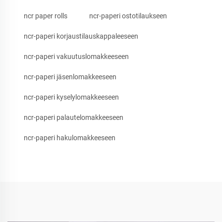
ncr paper rolls
ncr-paperi ostotilaukseen
ncr-paperi korjaustilauskappaleeseen
ncr-paperi vakuutuslomakkeeseen
ncr-paperi jäsenlomakkeeseen
ncr-paperi kyselylomakkeeseen
ncr-paperi palautelomakkeeseen
ncr-paperi hakulomakkeeseen