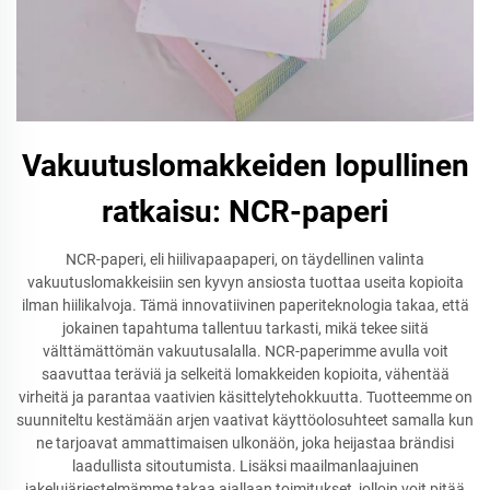
Vakuutuslomakkeiden lopullinen
ratkaisu: NCR-paperi
NCR-paperi, eli hiilivapaapaperi, on täydellinen valinta
vakuutuslomakkeisiin sen kyvyn ansiosta tuottaa useita kopioita
ilman hiilikalvoja. Tämä innovatiivinen paperiteknologia takaa, että
jokainen tapahtuma tallentuu tarkasti, mikä tekee siitä
välttämättömän vakuutusalalla. NCR-paperimme avulla voit
saavuttaa teräviä ja selkeitä lomakkeiden kopioita, vähentää
virheitä ja parantaa vaativien käsittelytehokkuutta. Tuotteemme on
suunniteltu kestämään arjen vaativat käyttöolosuhteet samalla kun
ne tarjoavat ammattimaisen ulkonäön, joka heijastaa brändisi
laadullista sitoutumista. Lisäksi maailmanlaajuinen
jakelujärjestelmämme takaa ajallaan toimitukset, jolloin voit pitää