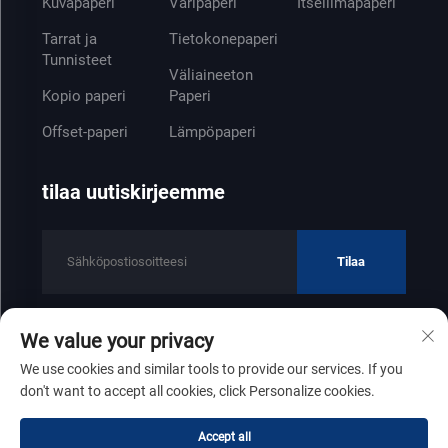
Kuvapaperi
Väripaperi
Itseliimapaperi
Tarrat ja
Tietokonepaperi
Tunnisteet
Väliaineeton
Kopio paperi
Paperi
Offset-paperi
Lämpöpaperi
tilaa uutiskirjeemme
Tilaa
We value your privacy
Tekijänoikeus © 2025 Shandong Zhenfeng Paper Industry Co., Ltd
We use cookies and similar tools to provide our services. If you
Tietosuojakäytäntö
don't want to accept all cookies, click Personalize cookies.
Siirry ylös
Accept all