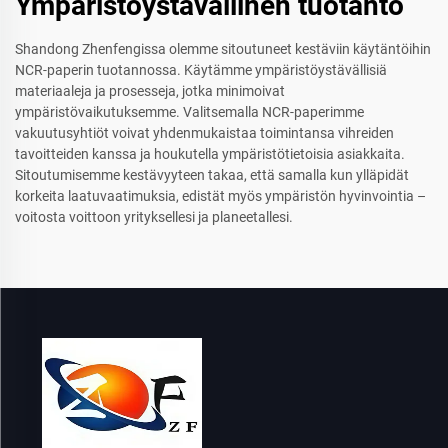
Ympäristöystävällinen tuotanto
Shandong Zhenfengissa olemme sitoutuneet kestäviin käytäntöihin
NCR-paperin tuotannossa. Käytämme ympäristöystävällisiä
materiaaleja ja prosesseja, jotka minimoivat
ympäristövaikutuksemme. Valitsemalla NCR-paperimme
vakuutusyhtiöt voivat yhdenmukaistaa toimintansa vihreiden
tavoitteiden kanssa ja houkutella ympäristötietoisia asiakkaita.
Sitoutumisemme kestävyyteen takaa, että samalla kun ylläpidät
korkeita laatuvaatimuksia, edistät myös ympäristön hyvinvointia –
voitosta voittoon yrityksellesi ja planeetallesi.