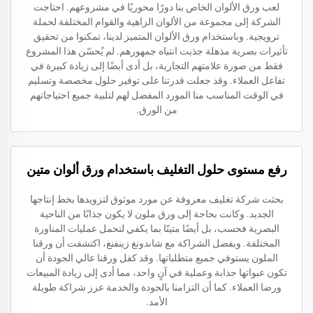
لعب ورق الألوان الخاص بنا دورًا محوريًا في مشروعهم. احتاجت
الشركة إلى مجموعة من الألوان الزاهية والقوام المختلفة لحملة
ترويجية. وباستخدام ورق الألوان المتميز لدينا، تمكنوا من تحقيق
تأثيرات بصرية مذهلة جذبت انتباه جمهورهم. لم يُحسّن هذا المشروع
فقط من صورة علامتهم التجارية، بل أدى أيضًا إلى زيادة كبيرة في
تفاعل العملاء. وقد جعلت قدرتنا على توفير حلول مخصصة وتسليم
في الوقت المناسب منا المورد المفضل لهم لتلبية جميع احتياجاتهم
من الورق.
رفع مستوى حلول التغليف باستخدام ورق ألوان متين
بحثت شركة تغليف معروفة عن مورد موثوق لتزويدها بخط إنتاجها
الجديد. وكانت بحاجة إلى ورق ملون لا يكون جذابًا من الناحية
البصرية فحسب، بل أيضًا متينًا بما يكفي لتحمل عمليات المناورة
المختلفة. وبفضل الشراكة مع شاندونغ زينفنغ، اكتشفت أن ورقنا
الملون يستوفي جميع متطلباتها. وقد كفل ورقنا عالي الجودة أن
تكون عبواتها جذابة وعملية في آنٍ واحد، مما أدى إلى زيادة المبيعات
ورضا العملاء. كما أن التزامنا بالجودة والخدمة عزز شراكة طويلة
الأمد.