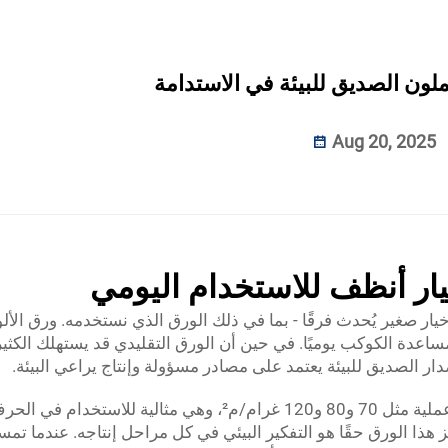
ملون الصديق للبيئة في الاستدامة
Aug 20, 2025
يار أنظف للاستخدام اليومي
ر صغير يُحدث فرقًا - بما في ذلك الورق الذي نستخدمه. ورق الألو
اعدة الكوكب يوميًا. في حين أن الورق التقليدي قد يستهلك الكثي
دار الصديق للبيئة يعتمد على مصادر مسؤولة وإنتاج يراعي البيئة.
تتضمن مجموعة زينفونغ من الورق الملون أوزانًا عملية مثل 70 و80 و120 غرام/م²، وهي مثالية لل
ز هذا الورق حقًا هو التفكير البيئي في كل مراحل إنتاجه. عندما تم