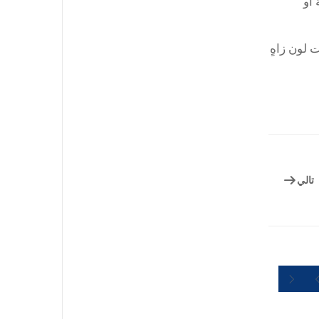
 أو
 لون زاهٍ
تالي