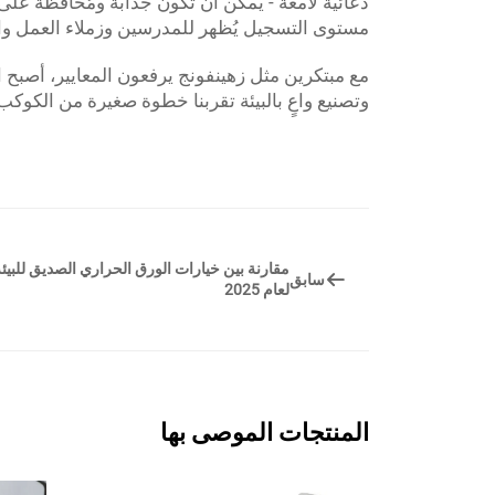
دعائية لامعة - يمكن أن تكون جذابة ومُحافظة على 
مستوى التسجيل يُظهر للمدرسين وزملاء العمل وا
مع مبتكرين مثل زهينفونج يرفعون المعايير، أصبح ال
وتصنيع واعٍ بالبيئة تقربنا خطوة صغيرة من الكوكب 
مقارنة بين خيارات الورق الحراري الصديق للبيئ
سابق
لعام 2025
المنتجات الموصى بها