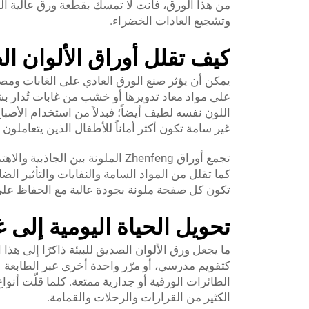
من هذا الورق، فأنت لا تمسك بقطعة ورق عالية ال
وتشجيع العادات الخضراء.
كيف تقلل أوراق الألوان الص
يمكن أن يؤثر صنع الورق العادي على الغابات ومصاد
على مواد معاد تدويرها أو خشب من غابات تُدار ب
اللون نفسه لطيف أيضاً؛ فبدلاً من استخدام الأصباغ 
غير سامة تكون أكثر أماناً للأطفال الذين يتعاملون
تجمع أوراق Zhenfeng الملونة بين ال
كما تقلل من المواد السامة والنفايات والتأثير الض
تكون كل صفحة ملونة بجودة عالية مع الحفاظ على 
تحويل الحياة اليومية إلى 
ما يجعل ورق الألوان الصديق للبيئة ذاكرًا إلى 
كتقويم مدرسي، أو مرّر واحدة أخرى عبر الطابعة 
الطائرات الورقية أو جدارية ممتعة. كلما قلّت أنوا
الكثير من القرارات والرحلات والقمامة.