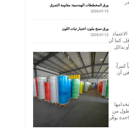
ر
ورق المخططات الهندسية: مقاومة التمزق
2026-01-15
ورق نسخ ملون: اختبار ثبات اللون
الاعتماد
2026-01-12
ل. كما أن
و بدائل
ً كبيراً،
في أن
خدامها
سطول من
حدة يوفّر