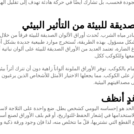
جودة فحسب، بل تشارك أيضًا في حركة هادئة تهدف إلى تقليل الهد
ديقة للبيئة من التأثير البيئي
ر مياه الشرب. تُحدث أوراق الألوان الصديقة للبيئة فرقاً من خلال 
شكل مسؤول. بهذه الطريقة، تُستخرج موارد طبيعية جديدة بشكل أق
الضارة، تعتمد العديد من الأوراق الصديقة للبيئة على ألوان نباتية أ
 معها وللكوكب ككل.
جاذبية والاهتمام بالكوكب. توفر الأوراق الملونة ألواناً زاهية دون أن تترك أثراً بيئيا
ار على الكوكب. مما يجعلها الاختيار الأمثل للأشخاص الذين يرغبون 
مصداقيتهم البيئية.
غدٍ أنظف
هذا الحد هو إحساسه اليومي كشخص بطل. ضع واحدة على الثلاجة لاست
لاستخدامها في إشعار الحفظ-للتواريخ، أو قم بلف الأوراق لصنع أ
ع القطع التي نشتريها، قلّ ما نتخلص منه، لذا فإن وجود ورقة ذكية وا