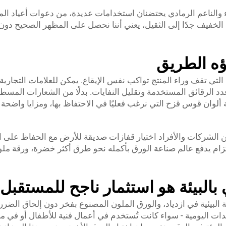
ء والناعم الرمادي يحتضنان استخدامات عديدة، من دعوات أعياد المي
لخفيف جدًا إلى الثقيل، يعني أننا نحصل على المظهر الصحيح دون
ؤه الطريق
تي تقف وراء المنتج تواكب نفس الإيقاع. يمكن للعلامات التجارية أ
دد الرقائق المستخدمة وتقليل النفايات. بدلًا من الشعارات المسط
ة ألوان قوس قزح التي نرغب فعليًا في الاحتفاظ بها، ومزايا واضحة
من الشركات والأفراد اختيار قفازات صديقة للأرض مع الحفاظ على ال
لتزام يدفع عالم صناعة الورق بأكمله نحو طرق أكثر خضرة، ورقة ملو
 بالبيئة هو استثمار ناجح للمستقبل
لبيئية في ازدياد، والورق الملون المصنوع بفخر دون إلحاق الضرر 
معدات اليومية - سواء كانت تُستخدم في أعمال فنية للأطفال أو في 