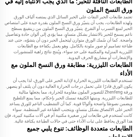
الطابعات النافثة للحبر: ما الذي يجب الانتباه إليه في
ورق النسخ الملون
تعتمد طابعات الحبر النفاث على الحبر السائل الذي يمتصه ألياف الورق.
ولهذه الطابعات، يجب أن يتميّز ورق النسخ الملون بقدرة جيدة على امتصاص
الحبر لمنع التسرب أو التفرع. يتميّز ورق النسخ الملون من زينفينغ بسطح
ناعم يسمح للحبر بالانتشار بشكل متساوٍ، مما يؤدي إلى ألوان حادة وتفاصيل
واضحة. كما أن سُمك الورق متوازن ليتحمل الحبر دون أن يتشوّه، حتى عند
طباعة تصاميم أو صور ملونة بالكامل. وهو يعمل بكفاءة مع الطابعات
الليزرية المنزلية والمكتبية على حد سواء، ويُنتج نتائج زاهية للمنشورات
والإشعارات أو مشاريع الحرف اليدوية.
الطابعات الليزرية: مطابقة ورق النسخ الملون مع
الأداء
تستخدم الطابعات الليزرية الحرارة لإذابة الحبر على الورق، لذا يجب أن
يكون الورق قادرًا على تحمل درجات الحرارة العالية دون أن يلتف أو ينصهر.
ورقة Zhenfeng للتصوير الملون مقاومة للحرارة، مما يجعلها مثالية
للطابعات الليزرية. وبنيتها الكثيفة تمسك الحبر بإحكام، مما يمنع التلطيخ
ويضمن نصوصًا واضحة وألوانًا قوية. كما أن التشطيب الناعم للورق يساعد
الحبر على الالتصاق بشكل متساوٍ، ويتجنب الطباعة غير المنتظمة. سواء
كانت تُستخدم في طابعات ليزر صغيرة مكتبية أم في آلات مكتبية كبيرة، فإن
هذا الورق يحافظ على ثبات الأداء حتى في حالات الطباعة بكثافة عالية.
الطابعات متعددة الوظائف: تنوع يلبي جميع