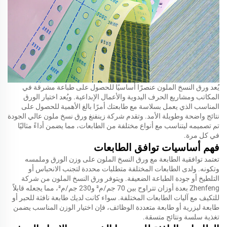
يُعد ورق النسخ الملون عنصرًا أساسيًا للحصول على طباعة مشرقة في
المكاتب ومشاريع الحرف اليدوية والأعمال الإبداعية. ويُعد اختيار الورق
المناسب الذي يعمل بسلاسة مع طابعتك أمرًا بالغ الأهمية للحصول على
نتائج واضحة وطويلة الأمد. وتقدم شركة زينفنغ ورق نسخ ملون عالي الجودة
تم تصميمه ليتناسب مع أنواع مختلفة من الطابعات، مما يضمن أداءً مثاليًا
في كل مرة.
فهم أساسيات توافق الطابعات
تعتمد توافقية الطابعة مع ورق النسخ الملون على وزن الورق وملمسه
وتكونه. ولدى الطابعات المختلفة متطلبات محددة لتجنب الانحباس أو
التلطيخ أو جودة الطباعة الضعيفة. ويتوفر ورق النسخ الملون من شركة
Zhenfeng بعدة أوزان تتراوح بين 70 جم/م² و230 جم/م²، مما يجعله قابلاً
للتكيف مع آليات الطابعات المختلفة. سواء كانت لديك طابعة نافثة للحبر أو
طابعة ليزرية أو طابعة متعددة الوظائف، فإن اختيار الوزن المناسب يضمن
تغذية سلسة ونتائج متسقة.