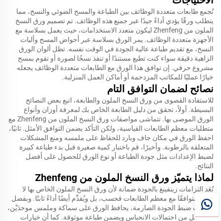
الاحتياجات
تُجمع طابعات متعددة الوظائف بين الطباعة والمسح الضوئي والنسخ، مما
يتطلب ورقًا يؤدي أداءً جيدًا عبر جميع هذه الوظائف. تم تصميم ورق النسخ
الملون من Zhenfeng ليكون متعدد الاستخدامات، حيث يعمل بسلاسة مع
الأجهزة متعددة الوظائف. يمر الورق بسلاسة عبر أحواض المسح وأليات
النسخ، مع تقديم طباعة عالية الجودة في الوقت نفسه. تظل ألوان الورق
الزاهية دقيقة سواء كنت تطبع مستندًا أو تنفذ نسخًا لصورة أو تقوم بمسح
مشروع حرفي. إن توافق هذا الورق مع الطابعات متعددة الوظائف يجعله
خيارًا عمليًا للمكاتب المزدحمة أو أماكن العمل المنزلية.
نصائح لضمان التوافق التام
للاستفادة القصوى من ورق النسخ الملون والطابعة، اتبع بعض النصائح
البسيطة. أولاً، تحقق من دليل الطابعة الخاص بك لمعرفة أوزان وأنواع
الورق الموصى بها. تتماشى مواصفات ورق النسخ الملون من Zhenfeng مع
متطلبات معظم الطابعات القياسية، ولكن التأكد يضمن التوافق الأمثل. ثانيًا،
احفظ الورق في مكان جاف وبارد للحفاظ على ملمسه ومنع المشكلات
المتعلقة بالرطوبة. وأخيرًا، قم باختبار كمية صغيرة قبل بدء طباعة كبيرة
لضبط الإعدادات مثل جودة الطباعة أو نوع الورق للحصول على أفضل
النتائج.
لماذا يتميّز ورق النسخ الملون من Zhenfeng
تُعَد التزامات زينفينغ بالجودة ضمانة لأن ورق النسخ الملون الخاص بها لا
يكون متوافقًا مع معظم الطابعات فحسب، بل ويُقدِّم أيضًا أداءً ثابتًا. وبفضل
عمليات ضبط الجودة الصارمة، يحافظ الورق على سماكة وملمس موحدَيْن،
مما يقلل من احتمالات الانحباس ويضمن طباعة موثوقة. كما أن خيارات