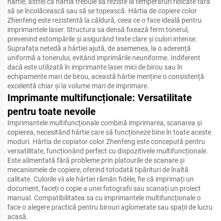
hârtie, astfel că hârtia trebuie să reziste la temperaturi ridicate fără
să se încolăcească sau să se topească. Hârtia de copiere color
Zhenfeng este rezistentă la căldură, ceea ce o face ideală pentru
imprimantele laser. Structura sa densă fixează ferm tonerul,
prevenind estompările și asigurând texte clare și culori intense.
Suprafața netedă a hârtiei ajută, de asemenea, la o aderență
uniformă a tonerului, evitând imprimările neuniforme. Indiferent
dacă este utilizată în imprimante laser mici de birou sau în
echipamente mari de birou, această hârtie menține o consistență
excelentă chiar și la volume mari de imprimare.
Imprimante multifuncționale: Versatilitate
pentru toate nevoile
Imprimantele multifuncționale combină imprimarea, scanarea și
copierea, necesitând hârtie care să funcționeze bine în toate aceste
moduri. Hârtia de copiator color Zhenfeng este concepută pentru
versatilitate, funcționând perfect cu dispozitivele multifuncționale.
Este alimentată fără probleme prin platourile de scanare și
mecanismele de copiere, oferind totodată tipărituri de înaltă
calitate. Culorile vii ale hârtiei rămân fidèle, fie că imprimați un
document, faceți o copie a unei fotografii sau scanați un proiect
manual. Compatibilitatea sa cu imprimantele multifuncționale o
face o alegere practică pentru birouri aglomerate sau spații de lucru
acasă.