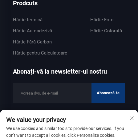
Prodcuts
Hârtie termică
Hârtie Foto
Hârtie Autoadezivă
Hârtie Colorată
Hârtie Fără Carbon
Hârtie pentru Calculatoare
Abonați-vă la newsletter-ul nostru
Abonează-te
We value your privacy
Drepturi de autor © 2025 de Shandong Zhenfeng Paper Industry
We use cookies and similar tools to provide our services. If you
Co., Ltd
Politica de confidențialitate
don't want to accept all cookies, click Personalize cookies.