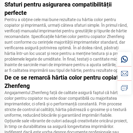
Sfaturi pentru asigurarea compatibilității
perfecte
Pentru a obține cele mai bune rezultate cu hârtia color pentru
copiator și imprimantă, urmați câteva sfaturi simple. În primul rând,
verificați manualul imprimantei pentru greutățile și tipurile de hârtie
recomandate. Specificațiile hârtiei color pentru copiator Zhenfeng
sunt conforme cu cerințele majorității imprimantelor standard, dar
verificarea asigură potrivirea optimă. În al doilea rând, păstrați
hârtia într-un loc uscat și rece pentru a menține textura și a preveni
problemele legate de umiditate. În final, testați o cantitate mică
înainte de sarcinile mari de imprimare pentru a ajusta setările, cum
ar fi calitatea imprimării sau tipul de hârtie, pentru rezultate optime.
De ce se remarcă hârtia color pentru copiator
Zhenfeng
Angajamentul Zhenfeng față de calitate asigură faptul că hârtia sa
color pentru copiator nu este doar compatibilă cu majoritatea
imprimantelor, ci oferă și o performanță constantă. Prin procese
stricte de control al calității, hârtia păstrează o grosime și o textură
uniforme, reducând blocările și garantând imprimări fiabile.
Opțiunile sale vibrante de culori adaugă creativitate oricărui proiect,
în timp ce durabilitatea sa asigură longevitatea imprimărilor.
Indiferent dacă este vorba despre documente profesionale sau