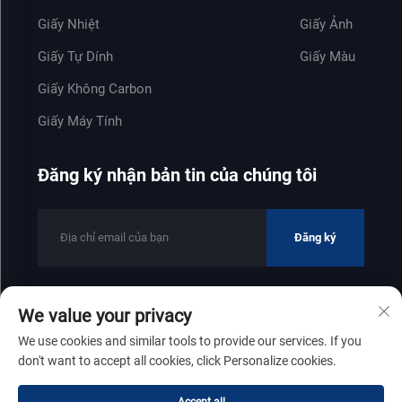
Giấy Nhiệt
Giấy Ảnh
Giấy Tự Dính
Giấy Màu
Giấy Không Carbon
Giấy Máy Tính
Đăng ký nhận bản tin của chúng tôi
Đăng ký
We value your privacy
Bản quyền © 2025 thuộc về Công ty TNHH Công nghiệp Giấy
We use cookies and similar tools to provide our services. If you
Zhenfeng Sơn Đông
Chính sách bảo mật
don't want to accept all cookies, click Personalize cookies.
Cuộn lên đầu trang