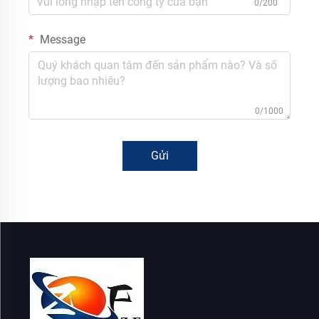
0/200
Message
0/1000
Gửi