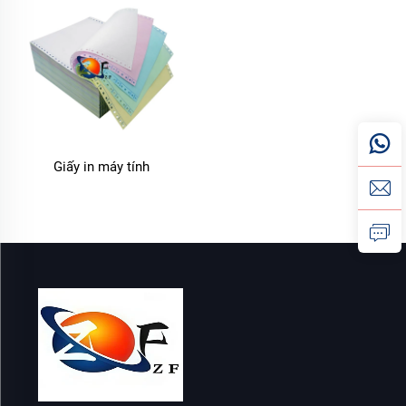
đáng tin cậy có thể làm gián đoạn công việc của bạn – gây
kẹt giấy, lệch bản in hoặc tạo ra các bản in bị lem nhem,
khó đọc. Đó là lý do tại sao chúng tôi luôn đặt chất lượng
lên hàng đầu ở mọi bước sản xuất, đảm bảo giấy của
chúng tôi chạy mượt trong máy in, in rõ ràng và bền bỉ khi
sử dụng thường xuyên. Dù bạn cần mua số lượng lớn cho
văn phòng bận rộn, vài ream nhỏ cho sử dụng tại nhà hay
Giấy in máy tính
loại giấy chuyên dụng cho máy in cụ thể, danh mục Giấy
Máy In của chúng tôi đều có lựa chọn phù hợp để giúp
công việc in ấn của bạn luôn suôn sẻ.
Những Ưu Điểm Chính Của Giấy Máy In Chúng Tôi
Tương Thích Với Máy In – Sử Dụng Thuận Tiện
Giấy máy tính của chúng tôi được thiết kế để hoạt động
mượt mà với mọi loại máy in vi tính, giúp loại bỏ sự khó
chịu do giấy không tương thích. Cho dù bạn đang sử dụng
máy in laser, máy in phun mực, máy in kim ma trận hay
thậm chí là máy in nhiệt, chúng tôi đều có loại giấy máy
tính phù hợp với nhu cầu của từng loại thiết bị.