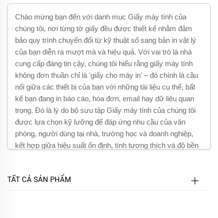
Chào mừng bạn đến với danh mục Giấy máy tính của
chúng tôi, nơi từng tờ giấy đều được thiết kế nhằm đảm
bảo quy trình chuyển đổi từ kỹ thuật số sang bản in vật lý
của bạn diễn ra mượt mà và hiệu quả. Với vai trò là nhà
cung cấp đáng tin cậy, chúng tôi hiểu rằng giấy máy tính
không đơn thuần chỉ là 'giấy cho máy in' – đó chính là cầu
nối giữa các thiết bị của bạn với những tài liệu cụ thể, bất
kể bạn đang in báo cáo, hóa đơn, email hay dữ liệu quan
trọng. Đó là lý do bộ sưu tập Giấy máy tính của chúng tôi
được lựa chọn kỹ lưỡng để đáp ứng nhu cầu của văn
phòng, người dùng tại nhà, trường học và doanh nghiệp,
kết hợp giữa hiệu suất ổn định, tính tương thích và độ bền
trong từng tờ giấy.
Từ giấy máy tính liên tục tiêu chuẩn dành cho các máy in
TẤT CẢ SẢN PHẨM
ma trận cũ đến giấy in laser từng tờ và các tùy chọn
chuyên dụng cho máy in phun, giấy máy tính của chúng tôi
được thiết kế để hoạt động hiệu quả với mọi loại máy in kết
nối với máy tính. Chúng tôi hiểu rằng giấy máy tính không