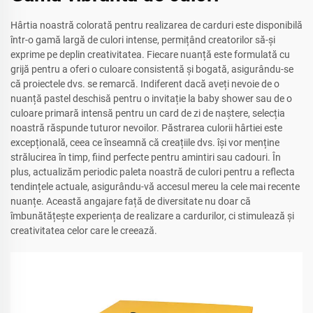
Hârtia noastră colorată pentru realizarea de carduri este disponibilă
într-o gamă largă de culori intense, permițând creatorilor să-și
exprime pe deplin creativitatea. Fiecare nuanță este formulată cu
grijă pentru a oferi o culoare consistentă și bogată, asigurându-se
că proiectele dvs. se remarcă. Indiferent dacă aveți nevoie de o
nuanță pastel deschisă pentru o invitație la baby shower sau de o
culoare primară intensă pentru un card de zi de naștere, selecția
noastră răspunde tuturor nevoilor. Păstrarea culorii hârtiei este
excepțională, ceea ce înseamnă că creațiile dvs. își vor menține
strălucirea în timp, fiind perfecte pentru amintiri sau cadouri. În
plus, actualizăm periodic paleta noastră de culori pentru a reflecta
tendințele actuale, asigurându-vă accesul mereu la cele mai recente
nuanțe. Această angajare față de diversitate nu doar că
îmbunătățește experiența de realizare a cardurilor, ci stimulează și
creativitatea celor care le creează.