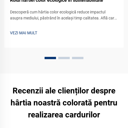
Rolul hârtiei color ecologice în sustenabilitate
Descoperă cum hârtia color ecologică reduce impactul
asupra mediului, păstrând în același timp calitatea. Află care
este rolul său în brandingul și ambalajele sustenabile.
Explorează astăzi alternativele verzi.
VEZI MAI MULT
Recenzii ale clienților despre
hârtia noastră colorată pentru
realizarea cardurilor