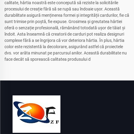
calitate, hârtia noastră este concepută să reziste la solicitările
procesului de creație fără să se rupă sau îndoaie ușor. Această
durabilitate asigură menținerea formei și integrității cardurilor, fie că
sunt trimise prin poștă, fie expuse. Grosimea și greutatea hârtiei
oferă o senzație profesională, rămânând totodată ușor de tăiat și
îndoit. Asta înseamnă că creatorii de carduri pot realiza designuri
complexe fără a se îngrijora că vor deteriora hârtia. În plus, hârtia
color este rezistentă la decolorare, asigurând astfel că proiectele
dvs. vor arăta minunat pe parcursul anilor. Această durabilitate nu
face decât să sporească calitatea produsului d