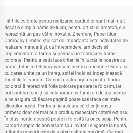
Hârtiile colorate pentru realizarea cardurilor sunt mai mult
decât o simplă hârtie de lucru; pentru artiști și amatori, ele
reprezintă un pas către inovație. Zhenfeng Paper idua
Company Limited știe cât de importantă este activitatea de
realizare manuală și, ca întreprindere, am decis să
implementăm o formă superioară în fabricarea hârtiei
colorate. Pentru a satisface criteriile în lucrările noastre cu
hârtia, folosim tehnici avansate pentru a menține textura și
culoarea unite ca un întreg, astfel încât să îndeplinească
funcțiile lor variate. Criteriul nostru riguros pentru hârtia
colorată îl reprezintă foile colorate pe care le folosim, iar
noi suntem fericiți să colaborăm cu furnizori de top pentru
a ne asigura că fiecare pagină poate satisface cerințele
clienților noștri. Pentru a ne asigura că clienții noștri
primesc doar cel mai bun produs, respectăm criterii extinse.
În plus, hârtia noastră poate fi folosită la orice scop. Pentru
carduri simple de aniversare sau invitații elegante la nuntă,
mândria noastră este de a oferi calitate maximă. Cel mai