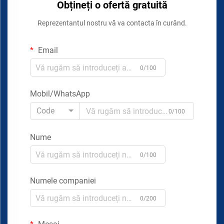
Obțineți o ofertă gratuită
Reprezentantul nostru vă va contacta în curând.
Email
0/100
Mobil/WhatsApp
Code
0/100
Nume
0/100
Numele companiei
0/200