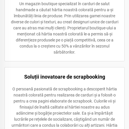
Un magazin boutique specializat în carduri de salut
handmade a căutat hârtia noastră colorată pentru a-și
îmbunătăți linia de produse. Prin utilizarea gamei noastre
diverse de culori și texturi, au creat designuri unice de carduri
care au atras mai mulți clienți. Proprietarul boutique-ului a
menționat că hârtia noastră colorată le-a permis să-și
diferențieze produsele pe o piață competitivă, ceea ce a
condus la o creștere cu 50% a vânzărilor în sezonul
sărbătorilor.
Soluții inovatoare de scrapbooking
O persoană pasionată de scrapbooking a descoperit hârtia
noastră colorată pentru realizarea de carduri și a folosit-o
pentru a crea pagini elaborate de scrapbook. Culorile vii și
finisajul de înaltă calitate al hârtiei noastre au adus
adâncime și bogăție proiectelor sale. Ea și-a împărtășit
lucrările pe rețelele de socializare, câștigând un număr de
urmăritori care a condus la colaborări cu alți artizani. Hârtia