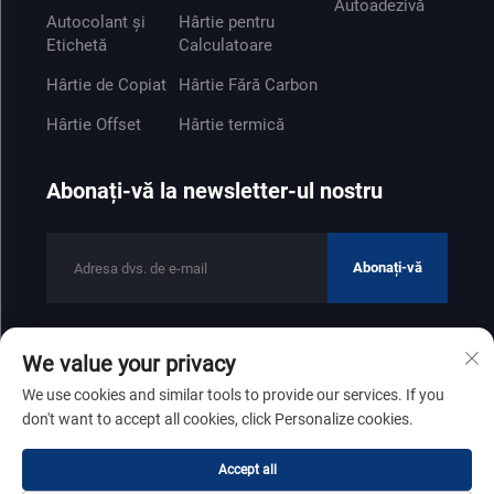
Autoadezivă
Autocolant și
Hârtie pentru
Etichetă
Calculatoare
Hârtie de Copiat
Hârtie Fără Carbon
Hârtie Offset
Hârtie termică
Abonați-vă la newsletter-ul nostru
Abonați-vă
We value your privacy
Drepturi de autor © 2025 de Shandong Zhenfeng Paper Industry
We use cookies and similar tools to provide our services. If you
Co., Ltd
Politica de confidențialitate
don't want to accept all cookies, click Personalize cookies.
Derulează spre sus
Accept all